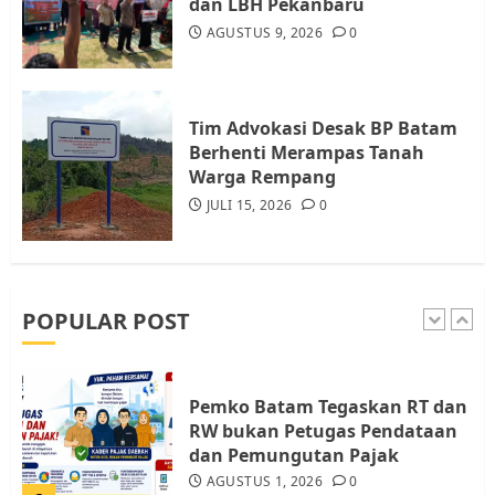
dan LBH Pekanbaru
AGUSTUS 9, 2026
0
Warga Rempang Ajukan
Audiensi dengan Wali Kota
Batam, Soroti Aktivitas yang
Resahkan Warga
Tim Advokasi Desak BP Batam
Berhenti Merampas Tanah
5
JULI 17, 2026
0
Warga Rempang
JULI 15, 2026
0
Warga Pulau Rempang Serukan
Dukungan untuk Walhi Riau
dan LBH Pekanbaru
AGUSTUS 9, 2026
0
POPULAR POST
1
Pemko Batam Tegaskan RT dan
RW bukan Petugas Pendataan
dan Pemungutan Pajak
AGUSTUS 1, 2026
0