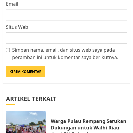
Email
Situs Web
Simpan nama, email, dan situs web saya pada
Kader Pajak jadi Penghubung
peramban ini untuk komentar saya berikutnya.
Pemerintah dan Masyarakat di
Lingkungan RT/RW
AGUSTUS 1, 2026
0
3
ARTIKEL TERKAIT
Datangi Pemko Batam, Warga
Rempang Protes Lahan Mereka
Diambil untuk Sekolah Rakyat
Warga Pulau Rempang Serukan
JULI 21, 2026
0
Dukungan untuk Walhi Riau
4