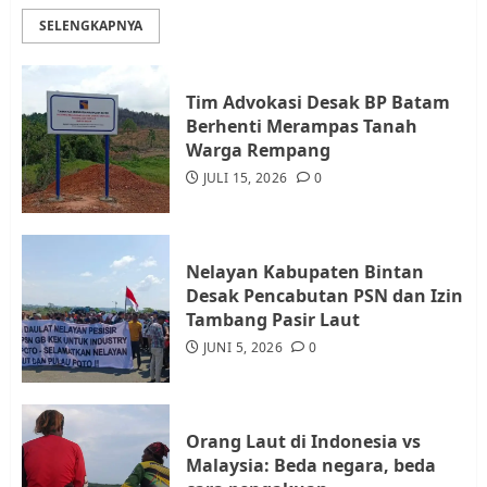
Lingkungan RT/RW
SELENGKAPNYA
AGUSTUS 1, 2026
0
3
Tim Advokasi Desak BP Batam
Datangi Pemko Batam, Warga
Berhenti Merampas Tanah
Rempang Protes Lahan Mereka
Warga Rempang
Diambil untuk Sekolah Rakyat
JULI 15, 2026
0
JULI 21, 2026
0
4
Nelayan Kabupaten Bintan
Warga Rempang Ajukan
Desak Pencabutan PSN dan Izin
Audiensi dengan Wali Kota
Tambang Pasir Laut
Batam, Soroti Aktivitas yang
JUNI 5, 2026
0
Resahkan Warga
5
JULI 17, 2026
0
Orang Laut di Indonesia vs
Malaysia: Beda negara, beda