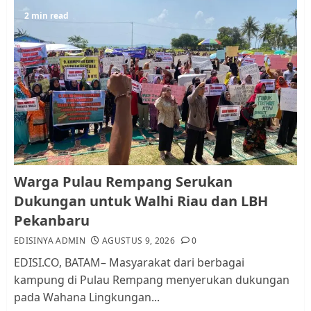
5
2 min read
JULI 17, 2026
0
Warga Pulau Rempang Serukan
Dukungan untuk Walhi Riau
dan LBH Pekanbaru
AGUSTUS 9, 2026
0
1
Pemko Batam Tegaskan RT dan
Warga Pulau Rempang Serukan
RW bukan Petugas Pendataan
Dukungan untuk Walhi Riau dan LBH
dan Pemungutan Pajak
Pekanbaru
AGUSTUS 1, 2026
0
2
EDISINYA ADMIN
AGUSTUS 9, 2026
0
EDISI.CO, BATAM– Masyarakat dari berbagai
kampung di Pulau Rempang menyerukan dukungan
Kader Pajak jadi Penghubung
pada Wahana Lingkungan...
Pemerintah dan Masyarakat di