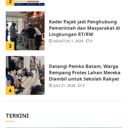
2
Kader Pajak jadi Penghubung
Pemerintah dan Masyarakat di
Lingkungan RT/RW
AGUSTUS 1, 2026
0
3
Datangi Pemko Batam, Warga
Rempang Protes Lahan Mereka
Diambil untuk Sekolah Rakyat
JULI 21, 2026
0
4
Warga Rempang Ajukan
TERKINI
Audiensi dengan Wali Kota
Batam, Soroti Aktivitas yang
Resahkan Warga