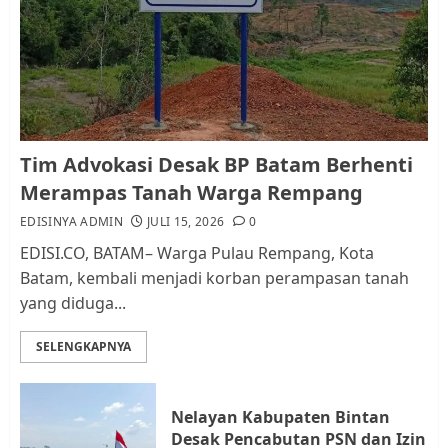
RW bukan Petugas Pendataan
dan Pemungutan Pajak
AGUSTUS 1, 2026
0
1
Kader Pajak jadi Penghubung
Tim Advokasi Desak BP Batam Berhenti
Pemerintah dan Masyarakat di
Merampas Tanah Warga Rempang
Lingkungan RT/RW
EDISINYA ADMIN
JULI 15, 2026
0
AGUSTUS 1, 2026
0
2
EDISI.CO, BATAM– Warga Pulau Rempang, Kota
Batam, kembali menjadi korban perampasan tanah
yang diduga...
Datangi Pemko Batam, Warga
Rempang Protes Lahan Mereka
SELENGKAPNYA
Diambil untuk Sekolah Rakyat
JULI 21, 2026
0
3
Nelayan Kabupaten Bintan
Desak Pencabutan PSN dan Izin