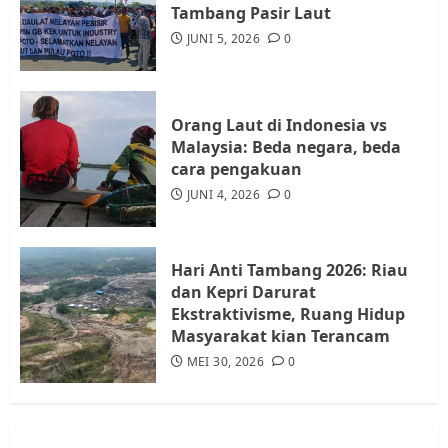
Warga Rempang Ajukan
Tambang Pasir Laut
Audiensi dengan Wali Kota
JUNI 5, 2026
0
Batam, Soroti Aktivitas yang
Resahkan Warga
4
JULI 17, 2026
0
Orang Laut di Indonesia vs
Malaysia: Beda negara, beda
cara pengakuan
Tim Advokasi Desak BP Batam
Berhenti Merampas Tanah
JUNI 4, 2026
0
Warga Rempang
JULI 15, 2026
0
5
Hari Anti Tambang 2026: Riau
dan Kepri Darurat
Ekstraktivisme, Ruang Hidup
Masyarakat kian Terancam
MEI 30, 2026
0