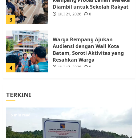
Rempang Protes Lahan Mereka
Diambil untuk Sekolah Rakyat
JULI 21, 2026
0
3
Warga Rempang Ajukan
Audiensi dengan Wali Kota
Batam, Soroti Aktivitas yang
Resahkan Warga
4
JULI 17, 2026
0
Tim Advokasi Desak BP Batam
TERKINI
Berhenti Merampas Tanah
Warga Rempang
JULI 15, 2026
0
5
5 min read
Pemko Batam Tegaskan RT dan