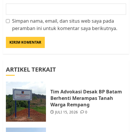
Simpan nama, email, dan situs web saya pada
Datangi Pemko Batam, Warga
peramban ini untuk komentar saya berikutnya.
Rempang Protes Lahan Mereka
Diambil untuk Sekolah Rakyat
JULI 21, 2026
0
3
ARTIKEL TERKAIT
Warga Rempang Ajukan
Audiensi dengan Wali Kota
Batam, Soroti Aktivitas yang
Resahkan Warga
Tim Advokasi Desak BP Batam
Berhenti Merampas Tanah
4
JULI 17, 2026
0
Warga Rempang
JULI 15, 2026
0
Tim Advokasi Desak BP Batam
Berhenti Merampas Tanah