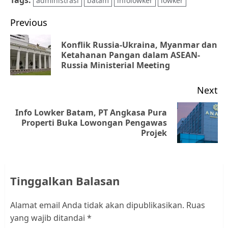
administrasi
batam
infolowker
lowker
Post
Previous
navigation
Konflik Russia-Ukraina, Myanmar dan
Pr
Ketahanan Pangan dalam ASEAN-
Russia Ministerial Meeting
po
Next
Info Lowker Batam, PT Angkasa Pura
Next
Properti Buka Lowongan Pengawas
Projek
post:
Tinggalkan Balasan
Alamat email Anda tidak akan dipublikasikan.
Ruas
yang wajib ditandai
*