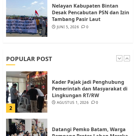
Warga Rempang
Nelayan Kabupaten Bintan
JULI 15, 2026
0
Desak Pencabutan PSN dan Izin
5
Tambang Pasir Laut
JUNI 5, 2026
0
Pemko Batam Tegaskan RT dan
RW bukan Petugas Pendataan
dan Pemungutan Pajak
AGUSTUS 1, 2026
0
POPULAR POST
1
Kader Pajak jadi Penghubung
Pemerintah dan Masyarakat di
Lingkungan RT/RW
AGUSTUS 1, 2026
0
2
Datangi Pemko Batam, Warga