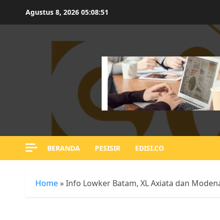
Skip
Agustus 8, 2026
05:08:52
to
content
BERANDA
PESISIR
EDISI.CO
Home
»
Info Lowker Batam, XL Axiata dan Mod