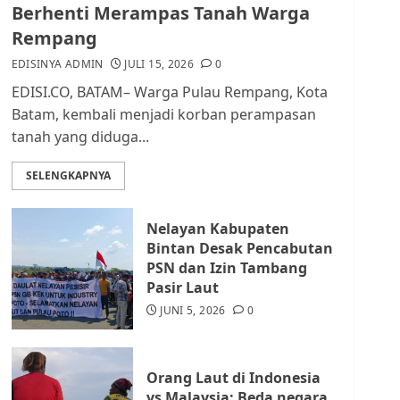
dan Masyarakat di
Berhenti Merampas Tanah Warga
Lingkungan RT/RW
Rempang
AGUSTUS 1, 2026
0
2
EDISINYA ADMIN
JULI 15, 2026
0
EDISI.CO, BATAM– Warga Pulau Rempang, Kota
Datangi Pemko Batam,
Batam, kembali menjadi korban perampasan
Warga Rempang Protes
tanah yang diduga...
Lahan Mereka Diambil
untuk Sekolah Rakyat
SELENGKAPNYA
JULI 21, 2026
0
3
Nelayan Kabupaten
Warga Rempang Ajukan
Bintan Desak Pencabutan
Audiensi dengan Wali
PSN dan Izin Tambang
Kota Batam, Soroti
Pasir Laut
Aktivitas yang Resahkan
Warga
JUNI 5, 2026
0
4
JULI 17, 2026
0
Orang Laut di Indonesia
Tim Advokasi Desak BP
vs Malaysia: Beda negara,