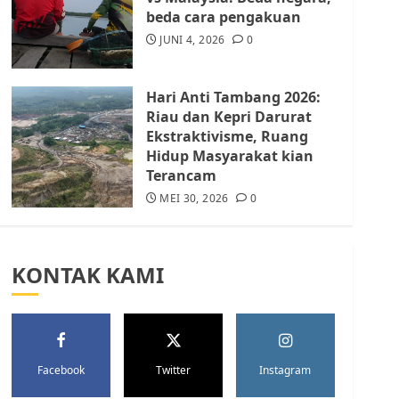
Batam Berhenti
beda cara pengakuan
Merampas Tanah Warga
Rempang
JUNI 4, 2026
0
JULI 15, 2026
0
5
Hari Anti Tambang 2026:
Riau dan Kepri Darurat
Ekstraktivisme, Ruang
Hidup Masyarakat kian
Terancam
MEI 30, 2026
0
KONTAK KAMI
Facebook
Twitter
Instagram