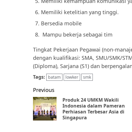
Memiliki kemampuan komunikasi ya
Memiliki ketelitian yang tinggi.
Bersedia mobile
Mampu bekerja sebagai tim
Tingkat Pekerjaan Pegawai (non-manaj
dengan kualifikasi: SMA, SMU/SMK/STM, 
(Diploma), Sarjana (S1) dan berpengal
Tags:
batam
lowker
smk
Post
Previous
navigation
Produk 24 UMKM Wakili
Indonesia dalam Pameran
Perhiasan Terbesar Asia di
Singapura