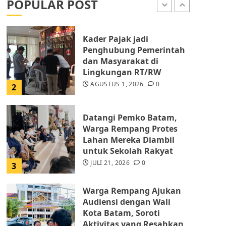
POPULAR POST
AGUSTUS 1, 2026
0
1
Kader Pajak jadi
Penghubung Pemerintah
dan Masyarakat di
Lingkungan RT/RW
AGUSTUS 1, 2026
0
2
Datangi Pemko Batam,
Warga Rempang Protes
Lahan Mereka Diambil
untuk Sekolah Rakyat
JULI 21, 2026
0
3
Warga Rempang Ajukan
Audiensi dengan Wali
Kota Batam, Soroti
Aktivitas yang Resahkan