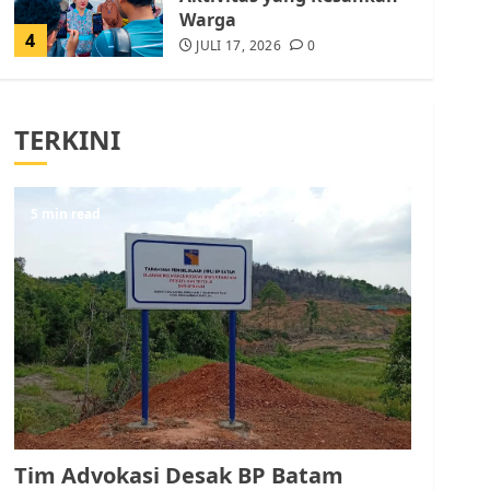
Warga
4
JULI 17, 2026
0
Tim Advokasi Desak BP
Batam Berhenti
TERKINI
Merampas Tanah Warga
Rempang
JULI 15, 2026
0
5
5 min read
Pemko Batam Tegaskan
RT dan RW bukan Petugas
Pendataan dan
Pemungutan Pajak
AGUSTUS 1, 2026
0
1
Kader Pajak jadi
Penghubung Pemerintah
Tim Advokasi Desak BP Batam