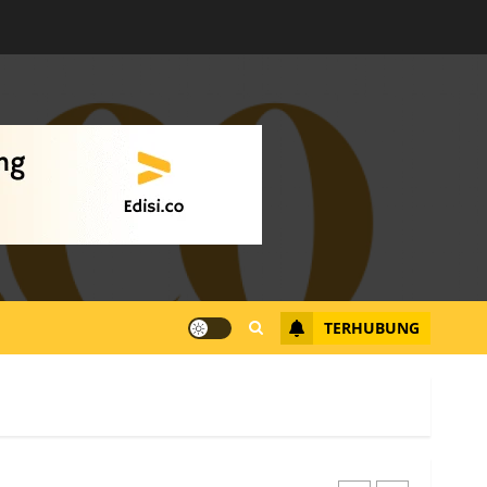
Warga Rempang Ajukan
Audiensi dengan Wali
Kota Batam, Soroti
Aktivitas yang Resahkan
Warga
4
JULI 17, 2026
0
Tim Advokasi Desak BP
Batam Berhenti
Merampas Tanah Warga
Rempang
TERHUBUNG
JULI 15, 2026
0
5
Pemko Batam Tegaskan
RT dan RW bukan Petugas
Pendataan dan
Pemungutan Pajak