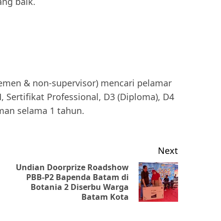
ng baik.
emen & non-supervisor) mencari pelamar
Sertifikat Professional, D3 (Diploma), D4
aman selama 1 tahun.
Next
Undian Doorprize Roadshow
PBB-P2 Bapenda Batam di
Previous
Next
Botania 2 Diserbu Warga
post:
post:
Batam Kota