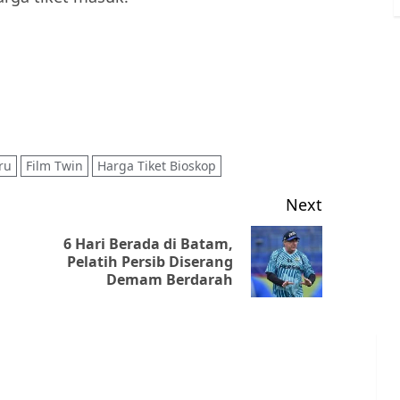
ru
Film Twin
Harga Tiket Bioskop
Next
6 Hari Berada di Batam,
Previous
Next
Pelatih Persib Diserang
Demam Berdarah
post:
post: