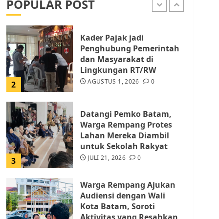
POPULAR POST
AGUSTUS 1, 2026
0
1
Kader Pajak jadi
Penghubung Pemerintah
dan Masyarakat di
Lingkungan RT/RW
AGUSTUS 1, 2026
0
2
Datangi Pemko Batam,
Warga Rempang Protes
Lahan Mereka Diambil
untuk Sekolah Rakyat
JULI 21, 2026
0
3
Warga Rempang Ajukan
Audiensi dengan Wali
Kota Batam, Soroti
Aktivitas yang Resahkan