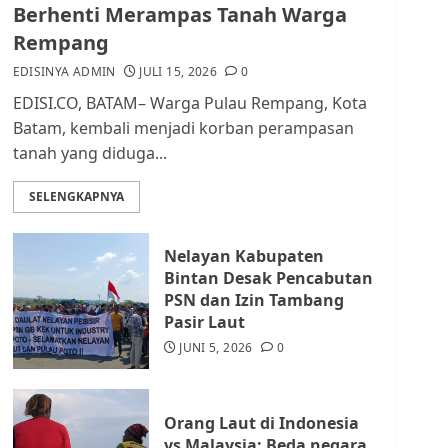
dan Masyarakat di
Berhenti Merampas Tanah Warga
Lingkungan RT/RW
Rempang
AGUSTUS 1, 2026
0
2
EDISINYA ADMIN
JULI 15, 2026
0
EDISI.CO, BATAM– Warga Pulau Rempang, Kota
Datangi Pemko Batam,
Batam, kembali menjadi korban perampasan
Warga Rempang Protes
tanah yang diduga...
Lahan Mereka Diambil
untuk Sekolah Rakyat
SELENGKAPNYA
JULI 21, 2026
0
3
Nelayan Kabupaten
Warga Rempang Ajukan
Bintan Desak Pencabutan
Audiensi dengan Wali
PSN dan Izin Tambang
Kota Batam, Soroti
Pasir Laut
Aktivitas yang Resahkan
Warga
JUNI 5, 2026
0
4
JULI 17, 2026
0
Orang Laut di Indonesia
Tim Advokasi Desak BP
vs Malaysia: Beda negara,