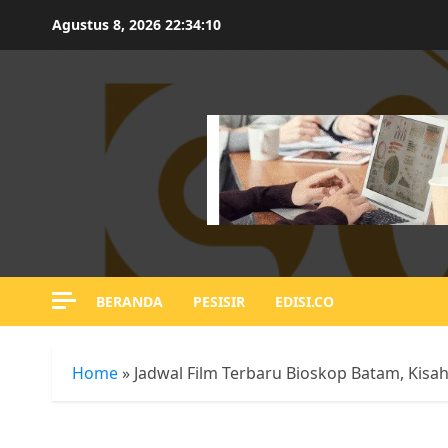
Skip
Agustus 8, 2026
22:34:11
to
content
BERANDA
PESISIR
EDISI.CO
Home
»
Jadwal Film Terbaru Bioskop Batam, Kisah