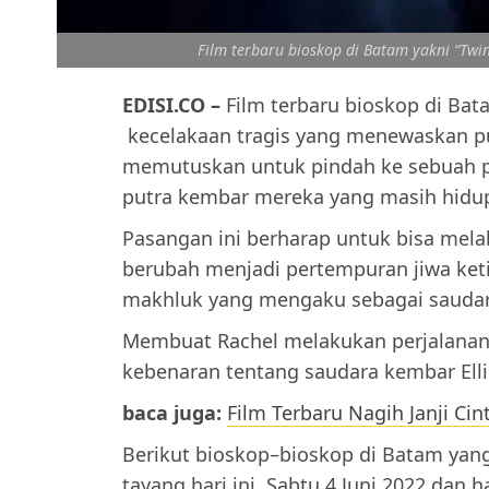
Film terbaru bioskop di Batam yakni “Twin”
EDISI.CO –
Film terbaru bioskop di Bat
kecelakaan tragis yang menewaskan p
memutuskan untuk pindah ke sebuah p
putra kembar mereka yang masih hidup,
Pasangan ini berharap untuk bisa mela
berubah menjadi pertempuran jiwa ket
makhluk yang mengaku sebagai sauda
Membuat Rachel melakukan perjalana
kebenaran tentang saudara kembar Elli
baca juga:
Film Terbaru Nagih Janji Cin
Berikut bioskop–bioskop di Batam yan
tayang hari ini, Sabtu 4 Juni 2022 dan 