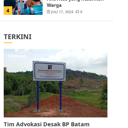
Warga
4
JULI 17, 2026
0
Tim Advokasi Desak BP
Batam Berhenti
TERKINI
Merampas Tanah Warga
Rempang
JULI 15, 2026
0
5
5 min read
Pemko Batam Tegaskan
RT dan RW bukan Petugas
Pendataan dan
Pemungutan Pajak
AGUSTUS 1, 2026
0
1
Kader Pajak jadi
Penghubung Pemerintah
Tim Advokasi Desak BP Batam