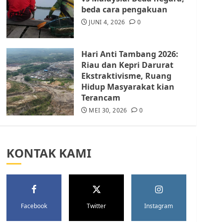
Batam Berhenti
beda cara pengakuan
Merampas Tanah Warga
Rempang
JUNI 4, 2026
0
JULI 15, 2026
0
5
Hari Anti Tambang 2026:
Riau dan Kepri Darurat
Ekstraktivisme, Ruang
Hidup Masyarakat kian
Terancam
MEI 30, 2026
0
KONTAK KAMI
Facebook
Twitter
Instagram