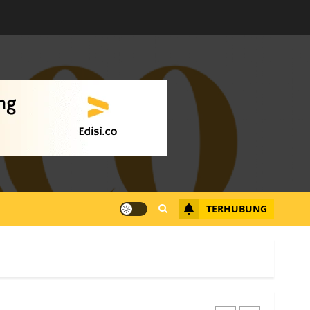
Warga Rempang Ajukan
Audiensi dengan Wali
Kota Batam, Soroti
Aktivitas yang Resahkan
Warga
4
JULI 17, 2026
0
Tim Advokasi Desak BP
Batam Berhenti
Merampas Tanah Warga
Rempang
TERHUBUNG
JULI 15, 2026
0
5
Pemko Batam Tegaskan
RT dan RW bukan Petugas
Pendataan dan
Pemungutan Pajak