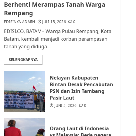
dan Masyarakat di
Berhenti Merampas Tanah Warga
Lingkungan RT/RW
Rempang
AGUSTUS 1, 2026
0
2
EDISINYA ADMIN
JULI 15, 2026
0
EDISI.CO, BATAM– Warga Pulau Rempang, Kota
Datangi Pemko Batam,
Batam, kembali menjadi korban perampasan
Warga Rempang Protes
tanah yang diduga...
Lahan Mereka Diambil
untuk Sekolah Rakyat
SELENGKAPNYA
JULI 21, 2026
0
3
Nelayan Kabupaten
Warga Rempang Ajukan
Bintan Desak Pencabutan
Audiensi dengan Wali
PSN dan Izin Tambang
Kota Batam, Soroti
Pasir Laut
Aktivitas yang Resahkan
Warga
JUNI 5, 2026
0
4
JULI 17, 2026
0
Orang Laut di Indonesia
Tim Advokasi Desak BP
vs Malaysia: Beda negara,