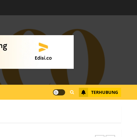
Warga Rempang Ajukan
Audiensi dengan Wali
Kota Batam, Soroti
Aktivitas yang Resahkan
Warga
4
JULI 17, 2026
0
Tim Advokasi Desak BP
Batam Berhenti
Merampas Tanah Warga
Rempang
TERHUBUNG
JULI 15, 2026
0
5
Pemko Batam Tegaskan
RT dan RW bukan Petugas
Pendataan dan
Pemungutan Pajak