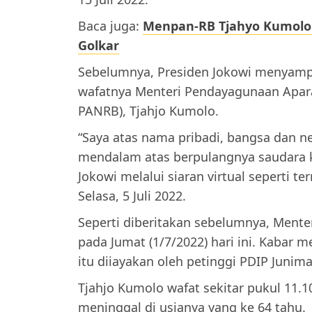
Baca juga:
Menpan-RB Tjahyo Kumolo 
Golkar
Sebelumnya, Presiden Jokowi menyamp
wafatnya Menteri Pendayagunaan Apara
PANRB), Tjahjo Kumolo.
“Saya atas nama pribadi, bangsa dan 
mendalam atas berpulangnya saudara k
Jokowi melalui siaran virtual seperti t
Selasa, 5 Juli 2022.
Seperti diberitakan sebelumnya, Ment
pada Jumat (1/7/2022) hari ini. Kabar m
itu diiayakan oleh petinggi PDIP Junima
Tjahjo Kumolo wafat sekitar pukul 11.10
meninggal di usianya yang ke 64 tahu.