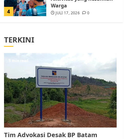
Warga
4
JULI 17, 2026
0
Tim Advokasi Desak BP
Batam Berhenti
TERKINI
Merampas Tanah Warga
Rempang
JULI 15, 2026
0
5
5 min read
Pemko Batam Tegaskan
RT dan RW bukan Petugas
Pendataan dan
Pemungutan Pajak
AGUSTUS 1, 2026
0
1
Kader Pajak jadi
Penghubung Pemerintah
Tim Advokasi Desak BP Batam