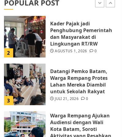
POPULAR POST
AGUSTUS 1, 2026
0
1
Kader Pajak jadi
Penghubung Pemerintah
dan Masyarakat di
Lingkungan RT/RW
AGUSTUS 1, 2026
0
2
Datangi Pemko Batam,
Warga Rempang Protes
Lahan Mereka Diambil
untuk Sekolah Rakyat
JULI 21, 2026
0
3
Warga Rempang Ajukan
Audiensi dengan Wali
Kota Batam, Soroti
Aktivitas yang Resahkan