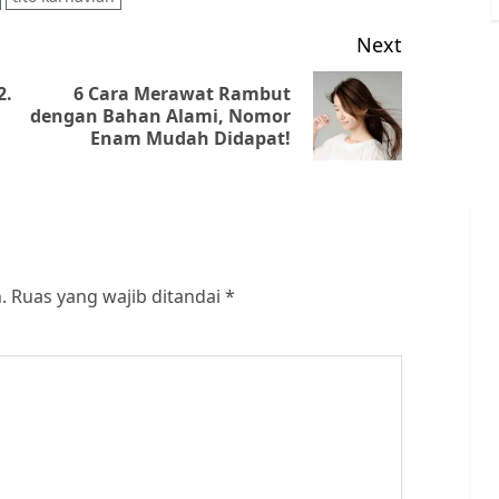
Next
2.
6 Cara Merawat Rambut
Previous
Next
dengan Bahan Alami, Nomor
Enam Mudah Didapat!
post:
post:
.
Ruas yang wajib ditandai
*