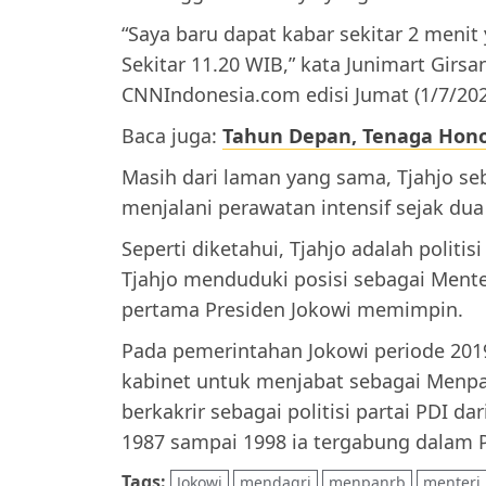
“Saya baru dapat kabar sekitar 2 menit 
Sekitar 11.20 WIB,” kata Junimart Girs
CNNIndonesia.com edisi Jumat (1/7/202
Baca juga:
Tahun Depan, Tenaga Honor
Masih dari laman yang sama, Tjahjo s
menjalani perawatan intensif sejak dua 
Seperti diketahui, Tjahjo adalah politi
Tjahjo menduduki posisi sebagai Mente
pertama Presiden Jokowi memimpin.
Pada pemerintahan Jokowi periode 201
kabinet untuk menjabat sebagai Menpan
berkakrir sebagai politisi partai PDI d
1987 sampai 1998 ia tergabung dalam Pa
Tags:
Jokowi
mendagri
menpanrb
menteri