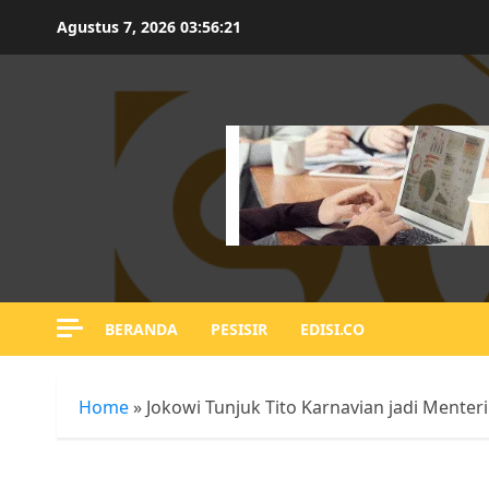
Skip
Agustus 7, 2026
03:56:22
to
content
BERANDA
PESISIR
EDISI.CO
Home
»
Jokowi Tunjuk Tito Karnavian jadi Menter