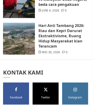
Batam Berhenti
beda cara pengakuan
Merampas Tanah Warga
Rempang
JUNI 4, 2026
0
JULI 15, 2026
0
5
Hari Anti Tambang 2026:
Riau dan Kepri Darurat
Ekstraktivisme, Ruang
Hidup Masyarakat kian
Terancam
MEI 30, 2026
0
KONTAK KAMI
Facebook
Twitter
Instagram