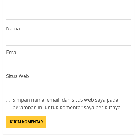
Nama
Email
Situs Web
Simpan nama, email, dan situs web saya pada
Datangi Pemko Batam, Warga
peramban ini untuk komentar saya berikutnya.
Rempang Protes Lahan Mereka
Diambil untuk Sekolah Rakyat
JULI 21, 2026
0
3