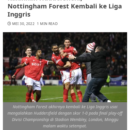
Nottingham Forest Kembali ke Liga
Inggris
MEI 30, 2022
1 MIN READ
Nottingham Forest akhirnya kembali ke Liga Inggris usai
mengalahkan Huddersfield dengan skor 1-0 pada final play-off
Divisi Championship di Stadion Wembley, London, Minggu
malam waktu setempat.