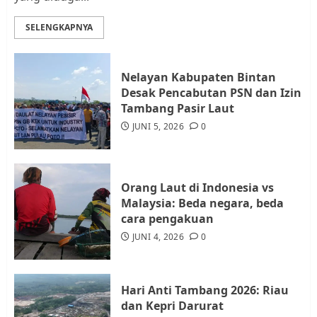
Datangi Pemko Batam, Warga
Rempang Protes Lahan Mereka
SELENGKAPNYA
Diambil untuk Sekolah Rakyat
JULI 21, 2026
0
3
Nelayan Kabupaten Bintan
Desak Pencabutan PSN dan Izin
Warga Rempang Ajukan
Tambang Pasir Laut
Audiensi dengan Wali Kota
JUNI 5, 2026
0
Batam, Soroti Aktivitas yang
Resahkan Warga
4
JULI 17, 2026
0
Orang Laut di Indonesia vs
Malaysia: Beda negara, beda
cara pengakuan
Tim Advokasi Desak BP Batam
Berhenti Merampas Tanah
JUNI 4, 2026
0
Warga Rempang
JULI 15, 2026
0
5
Hari Anti Tambang 2026: Riau
dan Kepri Darurat