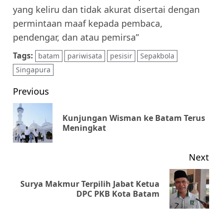
yang keliru dan tidak akurat disertai dengan
permintaan maaf kepada pembaca,
pendengar, dan atau pemirsa”
Tags:
batam
pariwisata
pesisir
Sepakbola
Singapura
Post
Previous
navigation
Kunjungan Wisman ke Batam Terus
Pr
Meningkat
pos
Next
Surya Makmur Terpilih Jabat Ketua
Next
DPC PKB Kota Batam
post: