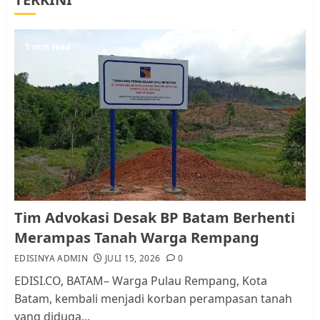
Berhenti Merampas Tanah
Warga Rempang
JULI 15, 2026
0
5
5 min read
Pemko Batam Tegaskan RT dan
RW bukan Petugas Pendataan
dan Pemungutan Pajak
AGUSTUS 1, 2026
0
1
Kader Pajak jadi Penghubung
Tim Advokasi Desak BP Batam Berhenti
Pemerintah dan Masyarakat di
Merampas Tanah Warga Rempang
Lingkungan RT/RW
EDISINYA ADMIN
JULI 15, 2026
0
AGUSTUS 1, 2026
0
2
EDISI.CO, BATAM– Warga Pulau Rempang, Kota
Batam, kembali menjadi korban perampasan tanah
yang diduga...