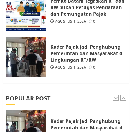
Resahkan Warga
Pemko Batam Tegaskan RT dan
RW bukan Petugas Pendataan
4
JULI 17, 2026
0
dan Pemungutan Pajak
AGUSTUS 1, 2026
0
Tim Advokasi Desak BP Batam
Berhenti Merampas Tanah
Warga Rempang
Kader Pajak jadi Penghubung
JULI 15, 2026
0
Pemerintah dan Masyarakat di
5
Lingkungan RT/RW
AGUSTUS 1, 2026
0
Pemko Batam Tegaskan RT dan
RW bukan Petugas Pendataan
dan Pemungutan Pajak
AGUSTUS 1, 2026
0
POPULAR POST
1
Kader Pajak jadi Penghubung
Pemerintah dan Masyarakat di