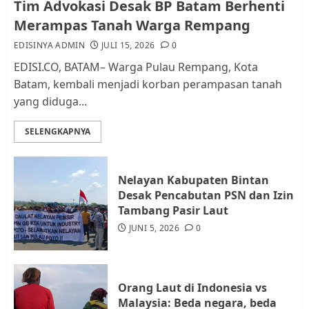
Tim Advokasi Desak BP Batam Berhenti
Pemerintah dan Masyarakat di
Merampas Tanah Warga Rempang
Lingkungan RT/RW
EDISINYA ADMIN
JULI 15, 2026
0
AGUSTUS 1, 2026
0
2
EDISI.CO, BATAM– Warga Pulau Rempang, Kota
Batam, kembali menjadi korban perampasan tanah
yang diduga...
Datangi Pemko Batam, Warga
Rempang Protes Lahan Mereka
SELENGKAPNYA
Diambil untuk Sekolah Rakyat
JULI 21, 2026
0
3
Nelayan Kabupaten Bintan
Desak Pencabutan PSN dan Izin
Warga Rempang Ajukan
Tambang Pasir Laut
Audiensi dengan Wali Kota
JUNI 5, 2026
0
Batam, Soroti Aktivitas yang
Resahkan Warga
4
JULI 17, 2026
0
Orang Laut di Indonesia vs
Malaysia: Beda negara, beda