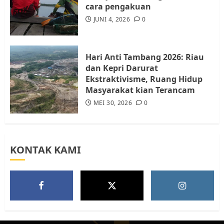
cara pengakuan
Tim Advokasi Desak BP Batam
Berhenti Merampas Tanah
JUNI 4, 2026
0
Warga Rempang
JULI 15, 2026
0
5
Hari Anti Tambang 2026: Riau
dan Kepri Darurat
Ekstraktivisme, Ruang Hidup
Masyarakat kian Terancam
MEI 30, 2026
0
KONTAK KAMI