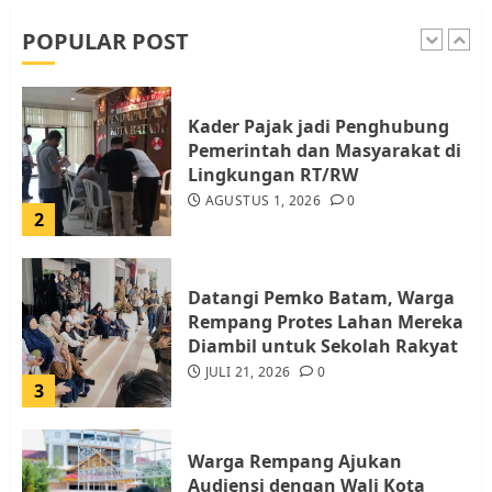
dan Pemungutan Pajak
AGUSTUS 1, 2026
0
POPULAR POST
1
Kader Pajak jadi Penghubung
Pemerintah dan Masyarakat di
Lingkungan RT/RW
AGUSTUS 1, 2026
0
2
Datangi Pemko Batam, Warga
Rempang Protes Lahan Mereka
Diambil untuk Sekolah Rakyat
JULI 21, 2026
0
3
Warga Rempang Ajukan
Audiensi dengan Wali Kota