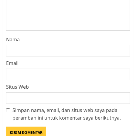
Nama
Email
Situs Web
Simpan nama, email, dan situs web saya pada
Datangi Pemko Batam, Warga
peramban ini untuk komentar saya berikutnya.
Rempang Protes Lahan Mereka
Diambil untuk Sekolah Rakyat