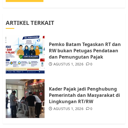
JULI 21, 2026
0
3
ARTIKEL TERKAIT
Warga Rempang Ajukan
Audiensi dengan Wali Kota
Batam, Soroti Aktivitas yang
Resahkan Warga
Pemko Batam Tegaskan RT dan
RW bukan Petugas Pendataan
4
JULI 17, 2026
0
dan Pemungutan Pajak
AGUSTUS 1, 2026
0
Tim Advokasi Desak BP Batam
Berhenti Merampas Tanah
Warga Rempang
Kader Pajak jadi Penghubung
JULI 15, 2026
0
Pemerintah dan Masyarakat di
5
Lingkungan RT/RW
AGUSTUS 1, 2026
0
Pemko Batam Tegaskan RT dan
RW bukan Petugas Pendataan