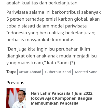
adalah kualitas dan berkelanjutan.
Pariwisata selama ini berkontribusi sebanyak
5 persen terhadap emisi karbon global, akan
coba disiasati dalam model pariwisata
Indonesia yang berkualitas; berkelanjutan;
berbasis masyarakat; komunitas.
“Dan juga kita ingin isu perubahan iklim
diangkat oleh anak-anak muda menjadi isu
yang mainstream,” kata Sandi.(*)
Tags:
Ansar Ahmad
Gubernur Kepri
Menteri Sandi
Post
Previous
navigation
Hari Lahir Pancasila 1 Juni 2022,
Pr
Jokowi Ajak Komponen Bangsa
Membumikan Pancasila
pos