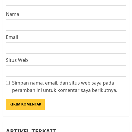
Nama
Email
Situs Web
Simpan nama, email, dan situs web saya pada
Datangi Pemko Batam, Warga
peramban ini untuk komentar saya berikutnya.
Rempang Protes Lahan Mereka
Diambil untuk Sekolah Rakyat
JULI 21, 2026
0
3
ARTIKEL TERKAIT