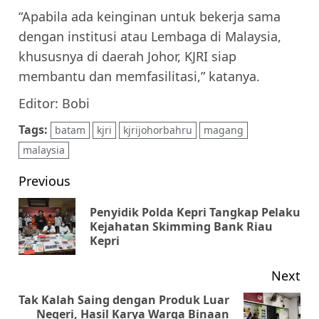
“Apabila ada keinginan untuk bekerja sama
dengan institusi atau Lembaga di Malaysia,
khususnya di daerah Johor, KJRI siap
membantu dan memfasilitasi,” katanya.
Editor: Bobi
Tags:
batam
kjri
kjrijohorbahru
magang
malaysia
Post
Previous
navigation
Penyidik Polda Kepri Tangkap Pelaku
Pr
Kejahatan Skimming Bank Riau
Kepri
pos
Next
Tak Kalah Saing dengan Produk Luar
Negeri, Hasil Karya Warga Binaan
Next