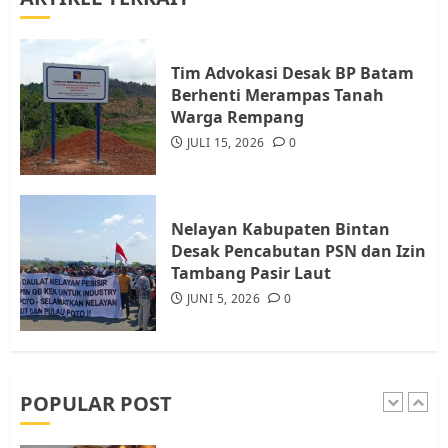
Warga Rempang Ajukan
Audiensi dengan Wali Kota
Batam, Soroti Aktivitas yang
Resahkan Warga
Tim Advokasi Desak BP Batam
Berhenti Merampas Tanah
4
JULI 17, 2026
0
Warga Rempang
JULI 15, 2026
0
Tim Advokasi Desak BP Batam
Berhenti Merampas Tanah
Warga Rempang
Nelayan Kabupaten Bintan
JULI 15, 2026
0
Desak Pencabutan PSN dan Izin
5
Tambang Pasir Laut
JUNI 5, 2026
0
Pemko Batam Tegaskan RT dan
RW bukan Petugas Pendataan
dan Pemungutan Pajak
AGUSTUS 1, 2026
0
POPULAR POST
1