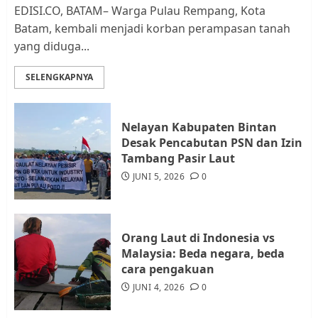
2
EDISI.CO, BATAM– Warga Pulau Rempang, Kota
Batam, kembali menjadi korban perampasan tanah
yang diduga...
Datangi Pemko Batam, Warga
Rempang Protes Lahan Mereka
SELENGKAPNYA
Diambil untuk Sekolah Rakyat
JULI 21, 2026
0
3
Nelayan Kabupaten Bintan
Desak Pencabutan PSN dan Izin
Warga Rempang Ajukan
Tambang Pasir Laut
Audiensi dengan Wali Kota
JUNI 5, 2026
0
Batam, Soroti Aktivitas yang
Resahkan Warga
4
JULI 17, 2026
0
Orang Laut di Indonesia vs
Malaysia: Beda negara, beda
cara pengakuan
Tim Advokasi Desak BP Batam
Berhenti Merampas Tanah
JUNI 4, 2026
0
Warga Rempang