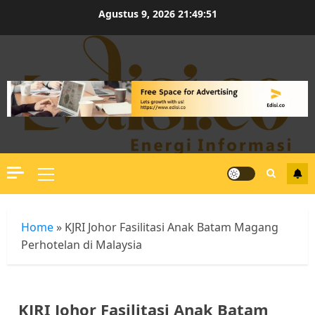
Skip
Agustus 9, 2026
21:49:51
to
content
Primary
Menu
Home
»
KJRI Johor Fasilitasi Anak Batam Magang
Perhotelan di Malaysia
KJRI Johor Fasilitasi Anak Batam