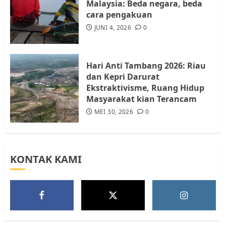
Malaysia: Beda negara, beda
cara pengakuan
Tim Advokasi Desak BP Batam
Berhenti Merampas Tanah
JUNI 4, 2026
0
Warga Rempang
JULI 15, 2026
0
5
Hari Anti Tambang 2026: Riau
dan Kepri Darurat
Ekstraktivisme, Ruang Hidup
Masyarakat kian Terancam
MEI 30, 2026
0
KONTAK KAMI