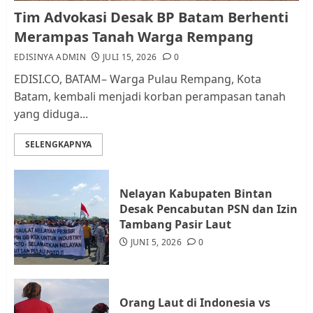
Kader Pajak jadi Penghubung
Tim Advokasi Desak BP Batam Berhenti
Pemerintah dan Masyarakat di
Merampas Tanah Warga Rempang
Lingkungan RT/RW
EDISINYA ADMIN
JULI 15, 2026
0
AGUSTUS 1, 2026
0
2
EDISI.CO, BATAM– Warga Pulau Rempang, Kota
Batam, kembali menjadi korban perampasan tanah
yang diduga...
Datangi Pemko Batam, Warga
Rempang Protes Lahan Mereka
SELENGKAPNYA
Diambil untuk Sekolah Rakyat
JULI 21, 2026
0
3
Nelayan Kabupaten Bintan
Desak Pencabutan PSN dan Izin
Warga Rempang Ajukan
Tambang Pasir Laut
Audiensi dengan Wali Kota
JUNI 5, 2026
0
Batam, Soroti Aktivitas yang
Resahkan Warga
4
JULI 17, 2026
0
Orang Laut di Indonesia vs