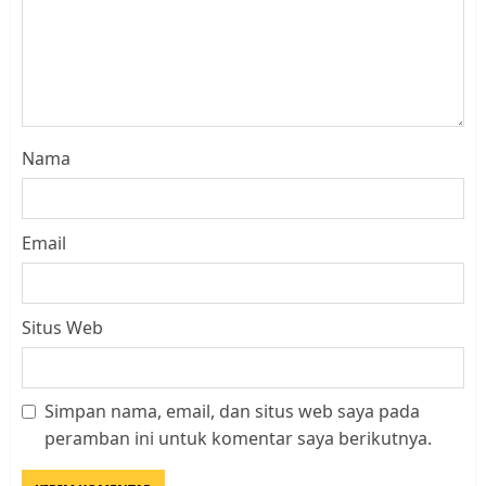
Nama
Email
Situs Web
Simpan nama, email, dan situs web saya pada
Datangi Pemko Batam, Warga
peramban ini untuk komentar saya berikutnya.
Rempang Protes Lahan Mereka
Diambil untuk Sekolah Rakyat