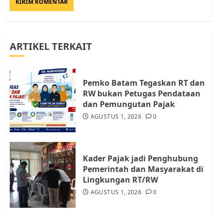
JULI 21, 2026
0
3
ARTIKEL TERKAIT
Warga Rempang Ajukan
Audiensi dengan Wali Kota
Batam, Soroti Aktivitas yang
Resahkan Warga
Pemko Batam Tegaskan RT dan
RW bukan Petugas Pendataan
4
JULI 17, 2026
0
dan Pemungutan Pajak
AGUSTUS 1, 2026
0
Tim Advokasi Desak BP Batam
Berhenti Merampas Tanah
Warga Rempang
Kader Pajak jadi Penghubung
JULI 15, 2026
0
Pemerintah dan Masyarakat di
5
Lingkungan RT/RW
AGUSTUS 1, 2026
0
Pemko Batam Tegaskan RT dan
RW bukan Petugas Pendataan