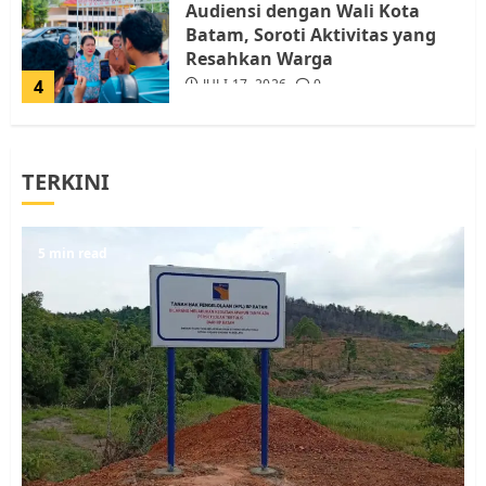
Audiensi dengan Wali Kota
Batam, Soroti Aktivitas yang
Resahkan Warga
4
JULI 17, 2026
0
Tim Advokasi Desak BP Batam
TERKINI
Berhenti Merampas Tanah
Warga Rempang
JULI 15, 2026
0
5
5 min read
Pemko Batam Tegaskan RT dan
RW bukan Petugas Pendataan
dan Pemungutan Pajak
AGUSTUS 1, 2026
0
1