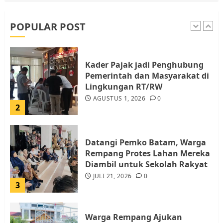
dan Pemungutan Pajak
AGUSTUS 1, 2026
0
POPULAR POST
1
Kader Pajak jadi Penghubung
Pemerintah dan Masyarakat di
Lingkungan RT/RW
AGUSTUS 1, 2026
0
2
Datangi Pemko Batam, Warga
Rempang Protes Lahan Mereka
Diambil untuk Sekolah Rakyat
JULI 21, 2026
0
3
Warga Rempang Ajukan