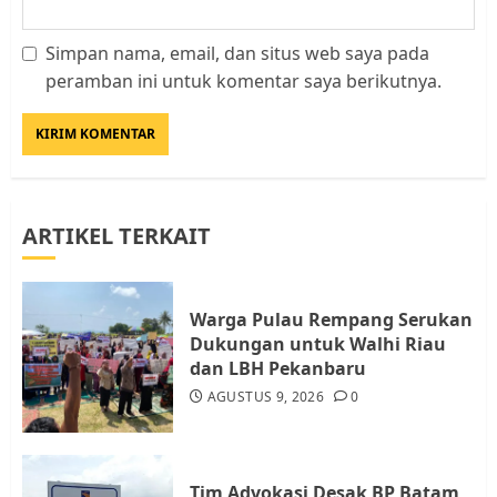
Simpan nama, email, dan situs web saya pada
Kader Pajak jadi Penghubung
peramban ini untuk komentar saya berikutnya.
Pemerintah dan Masyarakat di
Lingkungan RT/RW
AGUSTUS 1, 2026
0
3
ARTIKEL TERKAIT
Datangi Pemko Batam, Warga
Rempang Protes Lahan Mereka
Diambil untuk Sekolah Rakyat
Warga Pulau Rempang Serukan
JULI 21, 2026
0
Dukungan untuk Walhi Riau
4
dan LBH Pekanbaru
AGUSTUS 9, 2026
0
Warga Rempang Ajukan
Audiensi dengan Wali Kota
Batam, Soroti Aktivitas yang
Resahkan Warga
Tim Advokasi Desak BP Batam