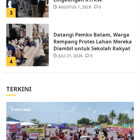
AGUSTUS 1, 2026
0
3
Datangi Pemko Batam, Warga
Rempang Protes Lahan Mereka
Diambil untuk Sekolah Rakyat
JULI 21, 2026
0
4
Warga Rempang Ajukan
TERKINI
Audiensi dengan Wali Kota
Batam, Soroti Aktivitas yang
Resahkan Warga
5
2 min read
JULI 17, 2026
0
Warga Pulau Rempang Serukan
Dukungan untuk Walhi Riau