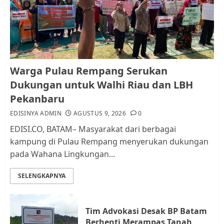
dan LBH Pekanbaru
AGUSTUS 9, 2026
0
1
Pemko Batam Tegaskan RT dan
Warga Pulau Rempang Serukan
RW bukan Petugas Pendataan
Dukungan untuk Walhi Riau dan LBH
dan Pemungutan Pajak
Pekanbaru
AGUSTUS 1, 2026
0
2
EDISINYA ADMIN
AGUSTUS 9, 2026
0
EDISI.CO, BATAM– Masyarakat dari berbagai
kampung di Pulau Rempang menyerukan dukungan
Kader Pajak jadi Penghubung
pada Wahana Lingkungan...
Pemerintah dan Masyarakat di
Lingkungan RT/RW
SELENGKAPNYA
AGUSTUS 1, 2026
0
3
Tim Advokasi Desak BP Batam
Datangi Pemko Batam, Warga
Berhenti Merampas Tanah