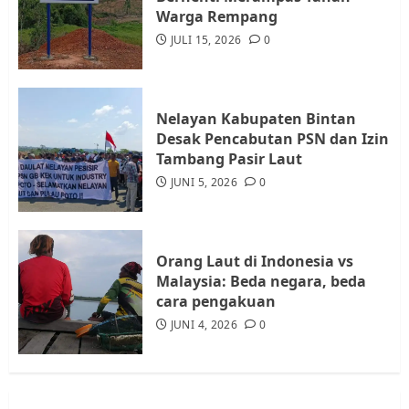
Rempang Protes Lahan Mereka
Warga Rempang
Diambil untuk Sekolah Rakyat
JULI 15, 2026
0
JULI 21, 2026
0
4
Nelayan Kabupaten Bintan
Warga Rempang Ajukan
Desak Pencabutan PSN dan Izin
Audiensi dengan Wali Kota
Tambang Pasir Laut
Batam, Soroti Aktivitas yang
JUNI 5, 2026
0
Resahkan Warga
5
JULI 17, 2026
0
Orang Laut di Indonesia vs
Malaysia: Beda negara, beda
cara pengakuan
JUNI 4, 2026
0