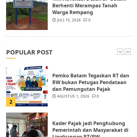
Berhenti Merampas Tanah
5
JULI 17, 2026
0
Warga Rempang
JULI 15, 2026
0
Warga Pulau Rempang Serukan
Dukungan untuk Walhi Riau
dan LBH Pekanbaru
AGUSTUS 9, 2026
0
POPULAR POST
1
Pemko Batam Tegaskan RT dan
RW bukan Petugas Pendataan
dan Pemungutan Pajak
AGUSTUS 1, 2026
0
2
Kader Pajak jadi Penghubung
Pemerintah dan Masyarakat di
Lingkungan RT/RW