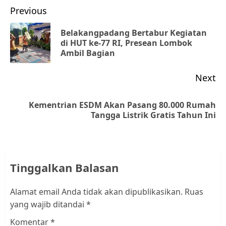
Post
Previous
navigation
Belakangpadang Bertabur Kegiatan
Pr
di HUT ke-77 RI, Presean Lombok
Ambil Bagian
po
Next
Kementrian ESDM Akan Pasang 80.000 Rumah
Next
Tangga Listrik Gratis Tahun Ini
post:
Tinggalkan Balasan
Alamat email Anda tidak akan dipublikasikan.
Ruas
yang wajib ditandai
*
Komentar
*