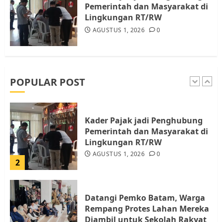
Pemerintah dan Masyarakat di
5
Lingkungan RT/RW
AGUSTUS 1, 2026
0
Pemko Batam Tegaskan RT dan
RW bukan Petugas Pendataan
dan Pemungutan Pajak
AGUSTUS 1, 2026
0
POPULAR POST
1
Kader Pajak jadi Penghubung
Pemerintah dan Masyarakat di
Lingkungan RT/RW
AGUSTUS 1, 2026
0
2
Datangi Pemko Batam, Warga
Rempang Protes Lahan Mereka
Diambil untuk Sekolah Rakyat