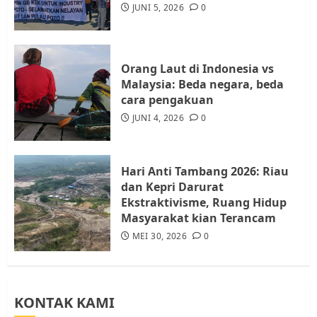
Audiensi dengan Wali Kota
JUNI 5, 2026
0
Batam, Soroti Aktivitas yang
Resahkan Warga
4
JULI 17, 2026
0
Orang Laut di Indonesia vs
Malaysia: Beda negara, beda
cara pengakuan
Tim Advokasi Desak BP Batam
Berhenti Merampas Tanah
JUNI 4, 2026
0
Warga Rempang
JULI 15, 2026
0
5
Hari Anti Tambang 2026: Riau
dan Kepri Darurat
Ekstraktivisme, Ruang Hidup
Masyarakat kian Terancam
MEI 30, 2026
0
KONTAK KAMI