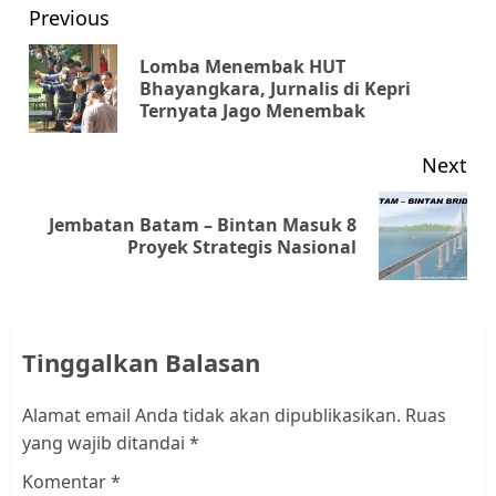
Post
Previous
navigation
Lomba Menembak HUT
Pr
Bhayangkara, Jurnalis di Kepri
Ternyata Jago Menembak
pos
Next
Jembatan Batam – Bintan Masuk 8
Next
Proyek Strategis Nasional
post:
Tinggalkan Balasan
Alamat email Anda tidak akan dipublikasikan.
Ruas
yang wajib ditandai
*
Komentar
*