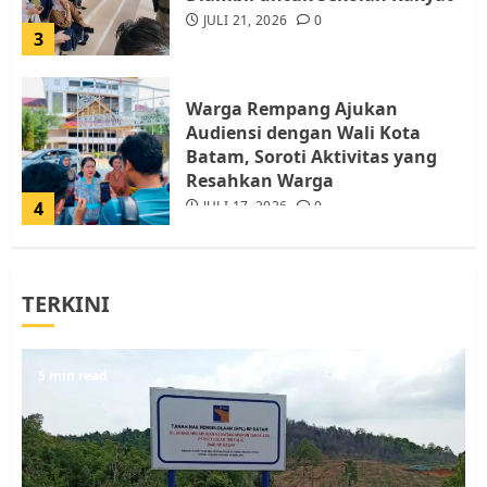
JULI 21, 2026
0
3
Warga Rempang Ajukan
Audiensi dengan Wali Kota
Batam, Soroti Aktivitas yang
Resahkan Warga
4
JULI 17, 2026
0
Tim Advokasi Desak BP Batam
TERKINI
Berhenti Merampas Tanah
Warga Rempang
JULI 15, 2026
0
5
5 min read
Pemko Batam Tegaskan RT dan
RW bukan Petugas Pendataan