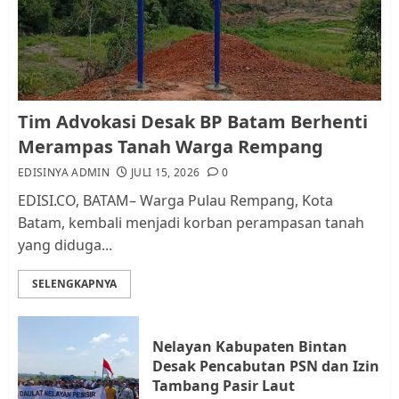
dan Pemungutan Pajak
AGUSTUS 1, 2026
0
1
Kader Pajak jadi Penghubung
Tim Advokasi Desak BP Batam Berhenti
Pemerintah dan Masyarakat di
Merampas Tanah Warga Rempang
Lingkungan RT/RW
EDISINYA ADMIN
JULI 15, 2026
0
AGUSTUS 1, 2026
0
2
EDISI.CO, BATAM– Warga Pulau Rempang, Kota
Batam, kembali menjadi korban perampasan tanah
yang diduga...
Datangi Pemko Batam, Warga
Rempang Protes Lahan Mereka
SELENGKAPNYA
Diambil untuk Sekolah Rakyat
JULI 21, 2026
0
3
Nelayan Kabupaten Bintan
Desak Pencabutan PSN dan Izin
Warga Rempang Ajukan
Tambang Pasir Laut