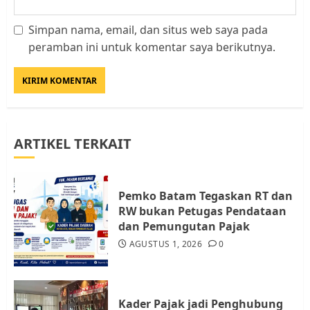
Simpan nama, email, dan situs web saya pada
Datangi Pemko Batam, Warga
peramban ini untuk komentar saya berikutnya.
Rempang Protes Lahan Mereka
Diambil untuk Sekolah Rakyat
JULI 21, 2026
0
3
ARTIKEL TERKAIT
Warga Rempang Ajukan
Audiensi dengan Wali Kota
Batam, Soroti Aktivitas yang
Resahkan Warga
Pemko Batam Tegaskan RT dan
RW bukan Petugas Pendataan
4
JULI 17, 2026
0
dan Pemungutan Pajak
AGUSTUS 1, 2026
0
Tim Advokasi Desak BP Batam
Berhenti Merampas Tanah
Warga Rempang
Kader Pajak jadi Penghubung
JULI 15, 2026
0