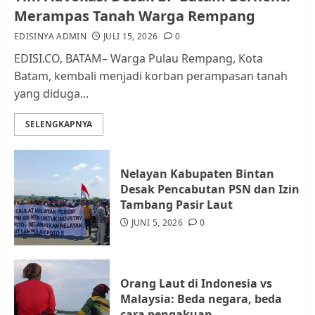
Pemerintah dan Masyarakat di
Merampas Tanah Warga Rempang
Lingkungan RT/RW
EDISINYA ADMIN
JULI 15, 2026
0
AGUSTUS 1, 2026
0
2
EDISI.CO, BATAM– Warga Pulau Rempang, Kota
Batam, kembali menjadi korban perampasan tanah
yang diduga...
Datangi Pemko Batam, Warga
Rempang Protes Lahan Mereka
SELENGKAPNYA
Diambil untuk Sekolah Rakyat
JULI 21, 2026
0
3
Nelayan Kabupaten Bintan
Desak Pencabutan PSN dan Izin
Warga Rempang Ajukan
Tambang Pasir Laut
Audiensi dengan Wali Kota
JUNI 5, 2026
0
Batam, Soroti Aktivitas yang
Resahkan Warga
4
JULI 17, 2026
0
Orang Laut di Indonesia vs
Malaysia: Beda negara, beda
cara pengakuan