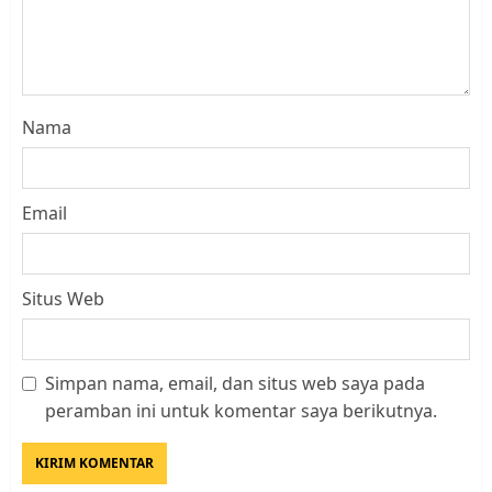
Nama
Email
Situs Web
Simpan nama, email, dan situs web saya pada
Datangi Pemko Batam, Warga
peramban ini untuk komentar saya berikutnya.
Rempang Protes Lahan Mereka
Diambil untuk Sekolah Rakyat
JULI 21, 2026
0