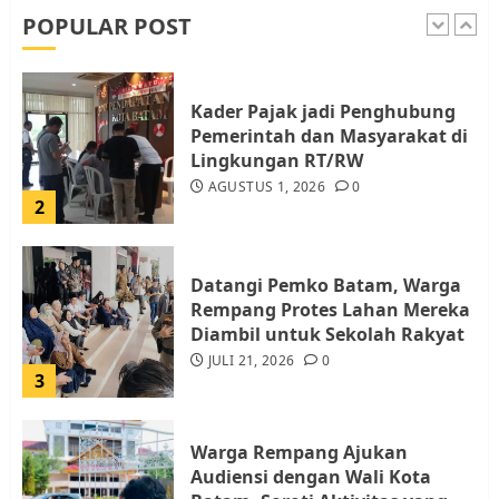
AGUSTUS 1, 2026
0
POPULAR POST
1
Kader Pajak jadi Penghubung
Pemerintah dan Masyarakat di
Lingkungan RT/RW
AGUSTUS 1, 2026
0
2
Datangi Pemko Batam, Warga
Rempang Protes Lahan Mereka
Diambil untuk Sekolah Rakyat
JULI 21, 2026
0
3
Warga Rempang Ajukan
Audiensi dengan Wali Kota