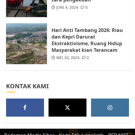
Tim Advokasi Desak BP Batam
Berhenti Merampas Tanah
JUNI 4, 2026
0
Warga Rempang
JULI 15, 2026
0
5
Hari Anti Tambang 2026: Riau
dan Kepri Darurat
Ekstraktivisme, Ruang Hidup
Masyarakat kian Terancam
MEI 30, 2026
0
KONTAK KAMI