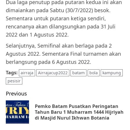
Dua laga penutup pada putaran kedua ini akan
dimaiankan pada Sabtu (30/7/2022) besok.
Sementara untuk putaran ketiga sendiri,
rencananya akan dilangsungkan pada 31 Juli
2022 dan 1 Agustus 2022.
Selanjutnya, Semifinal akan berlaga pada 2
Agustus 2022. Sementara Final turnamen akan
berlangsung pada 6 Agustus 2022.
Tags:
airraja
Airrajacup2022
batam
bola
kampung
pesisir
Post
Previous
navigation
Pemko Batam Pusatkan Peringatan
Pr
Tahun Baru 1 Muharram 1444 Hijriyah
di Masjid Nurul Ikhwan Botania
po