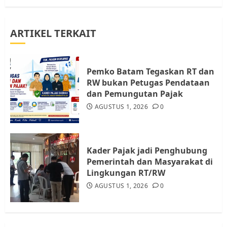
3
ARTIKEL TERKAIT
Warga Rempang Ajukan
Audiensi dengan Wali Kota
Batam, Soroti Aktivitas yang
Resahkan Warga
Pemko Batam Tegaskan RT dan
RW bukan Petugas Pendataan
4
JULI 17, 2026
0
dan Pemungutan Pajak
AGUSTUS 1, 2026
0
Tim Advokasi Desak BP Batam
Berhenti Merampas Tanah
Warga Rempang
Kader Pajak jadi Penghubung
JULI 15, 2026
0
Pemerintah dan Masyarakat di
5
Lingkungan RT/RW
AGUSTUS 1, 2026
0
Pemko Batam Tegaskan RT dan
RW bukan Petugas Pendataan
dan Pemungutan Pajak