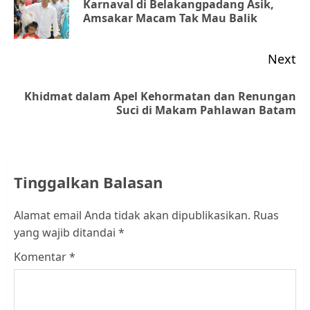
Karnaval di Belakangpadang Asik,
Pr
Amsakar Macam Tak Mau Balik
po
Next
Khidmat dalam Apel Kehormatan dan Renungan
Next
Suci di Makam Pahlawan Batam
post:
Tinggalkan Balasan
Alamat email Anda tidak akan dipublikasikan.
Ruas
yang wajib ditandai
*
Komentar
*