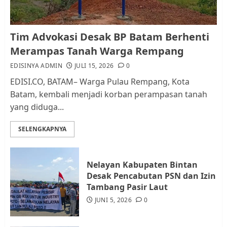
Kader Pajak jadi Penghubung
Tim Advokasi Desak BP Batam Berhenti
Pemerintah dan Masyarakat di
Merampas Tanah Warga Rempang
Lingkungan RT/RW
EDISINYA ADMIN
JULI 15, 2026
0
AGUSTUS 1, 2026
0
2
EDISI.CO, BATAM– Warga Pulau Rempang, Kota
Batam, kembali menjadi korban perampasan tanah
yang diduga...
Datangi Pemko Batam, Warga
Rempang Protes Lahan Mereka
SELENGKAPNYA
Diambil untuk Sekolah Rakyat
JULI 21, 2026
0
3
Nelayan Kabupaten Bintan
Desak Pencabutan PSN dan Izin
Warga Rempang Ajukan
Tambang Pasir Laut
Audiensi dengan Wali Kota
JUNI 5, 2026
0
Batam, Soroti Aktivitas yang
Resahkan Warga