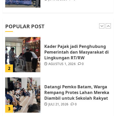
Pemko Batam Tegaskan RT dan
RW bukan Petugas Pendataan
dan Pemungutan Pajak
AGUSTUS 1, 2026
0
POPULAR POST
1
Kader Pajak jadi Penghubung
Pemerintah dan Masyarakat di
Lingkungan RT/RW
AGUSTUS 1, 2026
0
2
Datangi Pemko Batam, Warga
Rempang Protes Lahan Mereka
Diambil untuk Sekolah Rakyat
JULI 21, 2026
0
3