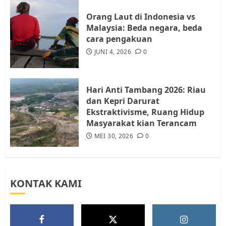
4
JULI 17, 2026
0
Orang Laut di Indonesia vs
Malaysia: Beda negara, beda
cara pengakuan
Tim Advokasi Desak BP Batam
Berhenti Merampas Tanah
JUNI 4, 2026
0
Warga Rempang
JULI 15, 2026
0
5
Hari Anti Tambang 2026: Riau
dan Kepri Darurat
Ekstraktivisme, Ruang Hidup
Masyarakat kian Terancam
MEI 30, 2026
0
KONTAK KAMI