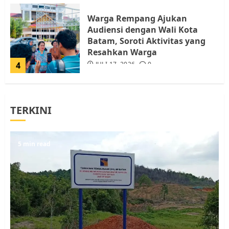
Warga Rempang Ajukan
Audiensi dengan Wali Kota
Batam, Soroti Aktivitas yang
Resahkan Warga
4
JULI 17, 2026
0
Tim Advokasi Desak BP Batam
TERKINI
Berhenti Merampas Tanah
Warga Rempang
JULI 15, 2026
0
5
5 min read
Pemko Batam Tegaskan RT dan
RW bukan Petugas Pendataan
dan Pemungutan Pajak
AGUSTUS 1, 2026
0
1