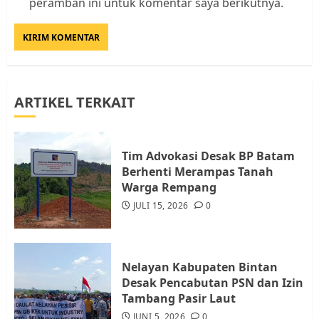
Datangi Pemko Batam, Warga
peramban ini untuk komentar saya berikutnya.
Rempang Protes Lahan Mereka
Diambil untuk Sekolah Rakyat
JULI 21, 2026
0
3
ARTIKEL TERKAIT
Warga Rempang Ajukan
Audiensi dengan Wali Kota
Batam, Soroti Aktivitas yang
Resahkan Warga
Tim Advokasi Desak BP Batam
Berhenti Merampas Tanah
4
JULI 17, 2026
0
Warga Rempang
JULI 15, 2026
0
Tim Advokasi Desak BP Batam
Berhenti Merampas Tanah
Warga Rempang
Nelayan Kabupaten Bintan
JULI 15, 2026
0
Desak Pencabutan PSN dan Izin
5
Tambang Pasir Laut
JUNI 5, 2026
0