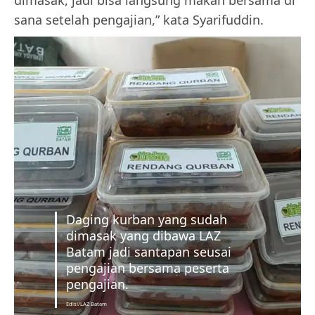
dimasak, jadi bisa langsung makan bersama di
sana setelah pengajian,” kata Syarifuddin.
Daging kurban yang sudah
dimasak yang dibawa LAZ
Batam jadi santapan seusai
pengajian bersama peserta
pengajian.
Edisi/LAZ Batam