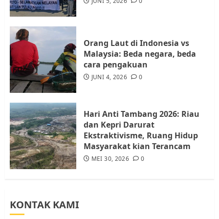
JUNI 5, 2026
0
Batam, Soroti Aktivitas yang
Resahkan Warga
4
JULI 17, 2026
0
Orang Laut di Indonesia vs
Malaysia: Beda negara, beda
cara pengakuan
Tim Advokasi Desak BP Batam
Berhenti Merampas Tanah
JUNI 4, 2026
0
Warga Rempang
JULI 15, 2026
0
5
Hari Anti Tambang 2026: Riau
dan Kepri Darurat
Ekstraktivisme, Ruang Hidup
Masyarakat kian Terancam
MEI 30, 2026
0
KONTAK KAMI