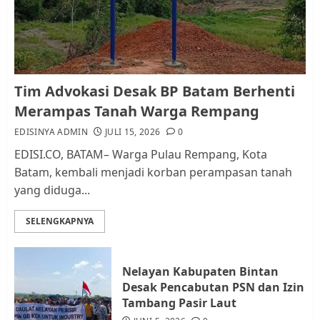
dan Pemungutan Pajak
AGUSTUS 1, 2026
0
1
Kader Pajak jadi Penghubung
Tim Advokasi Desak BP Batam Berhenti
Pemerintah dan Masyarakat di
Merampas Tanah Warga Rempang
Lingkungan RT/RW
EDISINYA ADMIN
JULI 15, 2026
0
AGUSTUS 1, 2026
0
2
EDISI.CO, BATAM– Warga Pulau Rempang, Kota
Batam, kembali menjadi korban perampasan tanah
yang diduga...
Datangi Pemko Batam, Warga
Rempang Protes Lahan Mereka
SELENGKAPNYA
Diambil untuk Sekolah Rakyat
JULI 21, 2026
0
3
Nelayan Kabupaten Bintan
Desak Pencabutan PSN dan Izin
Warga Rempang Ajukan
Tambang Pasir Laut
Audiensi dengan Wali Kota