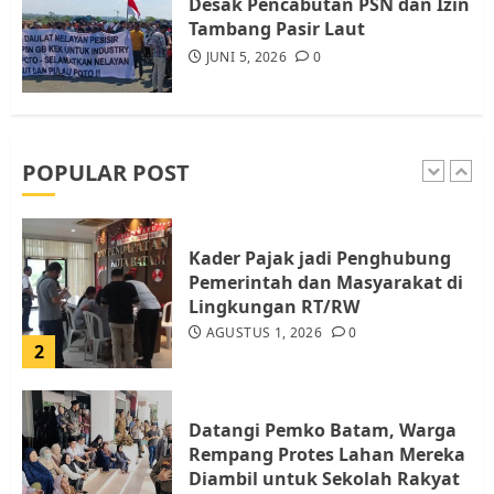
Desak Pencabutan PSN dan Izin
5
Tambang Pasir Laut
JUNI 5, 2026
0
Pemko Batam Tegaskan RT dan
RW bukan Petugas Pendataan
dan Pemungutan Pajak
AGUSTUS 1, 2026
0
POPULAR POST
1
Kader Pajak jadi Penghubung
Pemerintah dan Masyarakat di
Lingkungan RT/RW
AGUSTUS 1, 2026
0
2
Datangi Pemko Batam, Warga
Rempang Protes Lahan Mereka
Diambil untuk Sekolah Rakyat