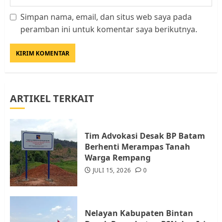
Simpan nama, email, dan situs web saya pada
Datangi Pemko Batam, Warga
peramban ini untuk komentar saya berikutnya.
Rempang Protes Lahan Mereka
Diambil untuk Sekolah Rakyat
JULI 21, 2026
0
3
ARTIKEL TERKAIT
Warga Rempang Ajukan
Audiensi dengan Wali Kota
Batam, Soroti Aktivitas yang
Resahkan Warga
Tim Advokasi Desak BP Batam
Berhenti Merampas Tanah
4
JULI 17, 2026
0
Warga Rempang
JULI 15, 2026
0
Tim Advokasi Desak BP Batam
Berhenti Merampas Tanah
Warga Rempang
Nelayan Kabupaten Bintan
JULI 15, 2026
0