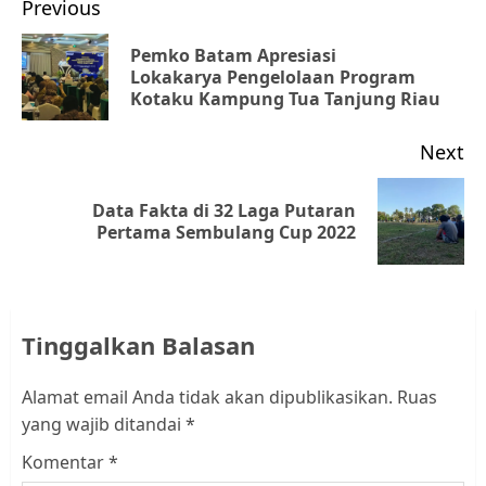
Post
Previous
navigation
Pemko Batam Apresiasi
Pr
Lokakarya Pengelolaan Program
Kotaku Kampung Tua Tanjung Riau
po
Next
Data Fakta di 32 Laga Putaran
Next
Pertama Sembulang Cup 2022
post:
Tinggalkan Balasan
Alamat email Anda tidak akan dipublikasikan.
Ruas
yang wajib ditandai
*
Komentar
*