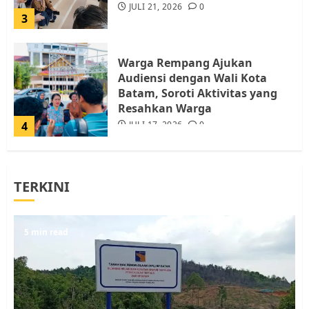
JULI 21, 2026
0
3
Warga Rempang Ajukan
Audiensi dengan Wali Kota
Batam, Soroti Aktivitas yang
Resahkan Warga
4
JULI 17, 2026
0
Tim Advokasi Desak BP Batam
TERKINI
Berhenti Merampas Tanah
Warga Rempang
JULI 15, 2026
0
5
5 min read
Pemko Batam Tegaskan RT dan
RW bukan Petugas Pendataan