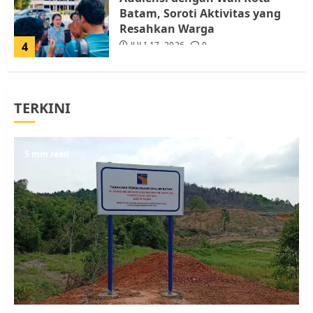
Batam, Soroti Aktivitas yang
Resahkan Warga
4
JULI 17, 2026
0
Tim Advokasi Desak BP Batam
TERKINI
Berhenti Merampas Tanah
Warga Rempang
JULI 15, 2026
0
5
5 min read
Pemko Batam Tegaskan RT dan
RW bukan Petugas Pendataan
dan Pemungutan Pajak
AGUSTUS 1, 2026
0
1