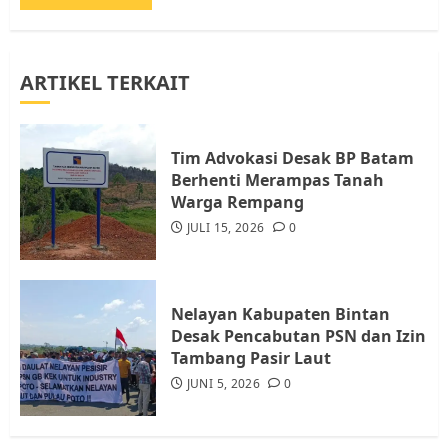
JULI 21, 2026
0
3
ARTIKEL TERKAIT
Warga Rempang Ajukan
Audiensi dengan Wali Kota
Batam, Soroti Aktivitas yang
Resahkan Warga
Tim Advokasi Desak BP Batam
Berhenti Merampas Tanah
4
JULI 17, 2026
0
Warga Rempang
JULI 15, 2026
0
Tim Advokasi Desak BP Batam
Berhenti Merampas Tanah
Warga Rempang
Nelayan Kabupaten Bintan
JULI 15, 2026
0
Desak Pencabutan PSN dan Izin
5
Tambang Pasir Laut
JUNI 5, 2026
0
Pemko Batam Tegaskan RT dan
RW bukan Petugas Pendataan