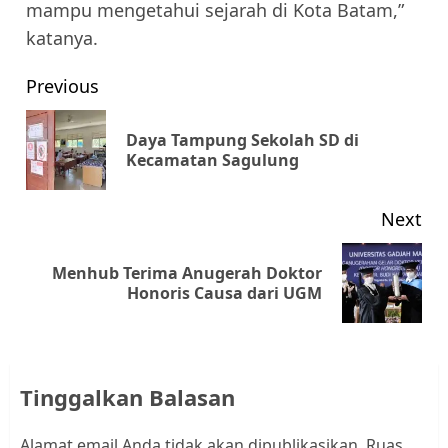
mampu mengetahui sejarah di Kota Batam,”
katanya.
Post
Previous
navigation
Daya Tampung Sekolah SD di
Pr
Kecamatan Sagulung
pos
Next
Menhub Terima Anugerah Doktor
Next
Honoris Causa dari UGM
post:
Tinggalkan Balasan
Alamat email Anda tidak akan dipublikasikan.
Ruas