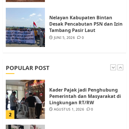
Tim Advokasi Desak BP Batam
Berhenti Merampas Tanah
Warga Rempang
Nelayan Kabupaten Bintan
JULI 15, 2026
0
Desak Pencabutan PSN dan Izin
5
Tambang Pasir Laut
JUNI 5, 2026
0
Pemko Batam Tegaskan RT dan
RW bukan Petugas Pendataan
dan Pemungutan Pajak
AGUSTUS 1, 2026
0
POPULAR POST
1
Kader Pajak jadi Penghubung
Pemerintah dan Masyarakat di
Lingkungan RT/RW
AGUSTUS 1, 2026
0
2