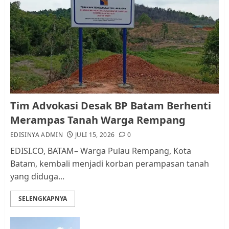
Pemko Batam Tegaskan RT dan
RW bukan Petugas Pendataan
dan Pemungutan Pajak
AGUSTUS 1, 2026
0
1
Kader Pajak jadi Penghubung
Tim Advokasi Desak BP Batam Berhenti
Pemerintah dan Masyarakat di
Merampas Tanah Warga Rempang
Lingkungan RT/RW
EDISINYA ADMIN
JULI 15, 2026
0
AGUSTUS 1, 2026
0
2
EDISI.CO, BATAM– Warga Pulau Rempang, Kota
Batam, kembali menjadi korban perampasan tanah
yang diduga...
Datangi Pemko Batam, Warga
Rempang Protes Lahan Mereka
SELENGKAPNYA
Diambil untuk Sekolah Rakyat
JULI 21, 2026
0
3