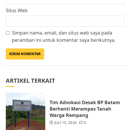
Situs Web
Simpan nama, email, dan situs web saya pada
Datangi Pemko Batam, Warga
peramban ini untuk komentar saya berikutnya.
Rempang Protes Lahan Mereka
Diambil untuk Sekolah Rakyat
JULI 21, 2026
0
3
ARTIKEL TERKAIT
Warga Rempang Ajukan
Audiensi dengan Wali Kota
Batam, Soroti Aktivitas yang
Resahkan Warga
Tim Advokasi Desak BP Batam
Berhenti Merampas Tanah
4
JULI 17, 2026
0
Warga Rempang
JULI 15, 2026
0