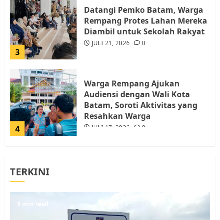
Datangi Pemko Batam, Warga
Rempang Protes Lahan Mereka
Diambil untuk Sekolah Rakyat
JULI 21, 2026
0
3
Warga Rempang Ajukan
Audiensi dengan Wali Kota
Batam, Soroti Aktivitas yang
Resahkan Warga
4
JULI 17, 2026
0
Tim Advokasi Desak BP Batam
TERKINI
Berhenti Merampas Tanah
Warga Rempang
JULI 15, 2026
0
5
5 min read