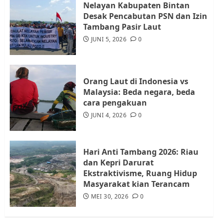
Nelayan Kabupaten Bintan
Desak Pencabutan PSN dan Izin
Warga Rempang Ajukan
Tambang Pasir Laut
Audiensi dengan Wali Kota
JUNI 5, 2026
0
Batam, Soroti Aktivitas yang
Resahkan Warga
4
JULI 17, 2026
0
Orang Laut di Indonesia vs
Malaysia: Beda negara, beda
cara pengakuan
Tim Advokasi Desak BP Batam
Berhenti Merampas Tanah
JUNI 4, 2026
0
Warga Rempang
JULI 15, 2026
0
5
Hari Anti Tambang 2026: Riau
dan Kepri Darurat
Ekstraktivisme, Ruang Hidup
Masyarakat kian Terancam
MEI 30, 2026
0