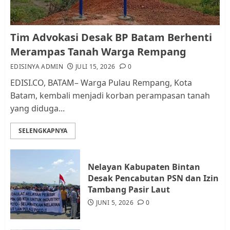
Kader Pajak jadi Penghubung
Tim Advokasi Desak BP Batam Berhenti
Pemerintah dan Masyarakat di
Merampas Tanah Warga Rempang
Lingkungan RT/RW
EDISINYA ADMIN
JULI 15, 2026
0
AGUSTUS 1, 2026
0
2
EDISI.CO, BATAM– Warga Pulau Rempang, Kota
Batam, kembali menjadi korban perampasan tanah
yang diduga...
Datangi Pemko Batam, Warga
Rempang Protes Lahan Mereka
SELENGKAPNYA
Diambil untuk Sekolah Rakyat
JULI 21, 2026
0
3
Nelayan Kabupaten Bintan
Desak Pencabutan PSN dan Izin
Warga Rempang Ajukan
Tambang Pasir Laut
Audiensi dengan Wali Kota
JUNI 5, 2026
0
Batam, Soroti Aktivitas yang
Resahkan Warga