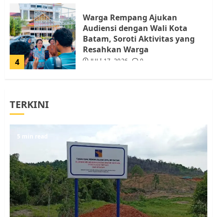
Warga Rempang Ajukan
Audiensi dengan Wali Kota
Batam, Soroti Aktivitas yang
Resahkan Warga
4
JULI 17, 2026
0
Tim Advokasi Desak BP Batam
TERKINI
Berhenti Merampas Tanah
Warga Rempang
JULI 15, 2026
0
5
5 min read
Pemko Batam Tegaskan RT dan
RW bukan Petugas Pendataan
dan Pemungutan Pajak
AGUSTUS 1, 2026
0
1