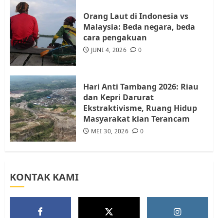
4
JULI 17, 2026
0
Orang Laut di Indonesia vs
Malaysia: Beda negara, beda
cara pengakuan
Tim Advokasi Desak BP Batam
Berhenti Merampas Tanah
JUNI 4, 2026
0
Warga Rempang
JULI 15, 2026
0
5
Hari Anti Tambang 2026: Riau
dan Kepri Darurat
Ekstraktivisme, Ruang Hidup
Masyarakat kian Terancam
MEI 30, 2026
0
KONTAK KAMI