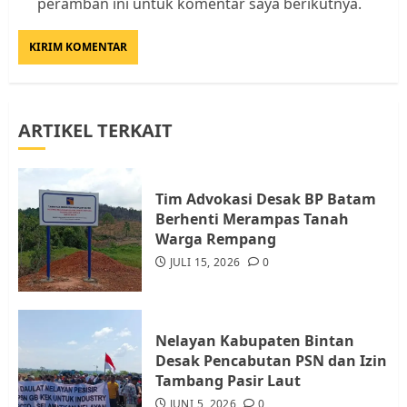
Datangi Pemko Batam, Warga
peramban ini untuk komentar saya berikutnya.
Rempang Protes Lahan Mereka
Diambil untuk Sekolah Rakyat
JULI 21, 2026
0
3
ARTIKEL TERKAIT
Warga Rempang Ajukan
Audiensi dengan Wali Kota
Batam, Soroti Aktivitas yang
Resahkan Warga
Tim Advokasi Desak BP Batam
Berhenti Merampas Tanah
4
JULI 17, 2026
0
Warga Rempang
JULI 15, 2026
0
Tim Advokasi Desak BP Batam
Berhenti Merampas Tanah
Warga Rempang
Nelayan Kabupaten Bintan
JULI 15, 2026
0
Desak Pencabutan PSN dan Izin
5
Tambang Pasir Laut
JUNI 5, 2026
0