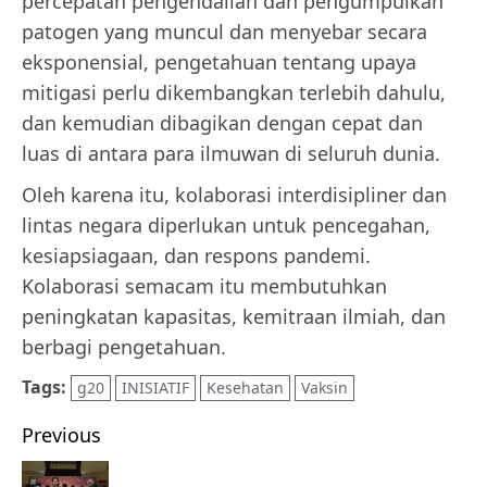
percepatan pengendalian dan pengumpulkan
patogen yang muncul dan menyebar secara
eksponensial, pengetahuan tentang upaya
mitigasi perlu dikembangkan terlebih dahulu,
dan kemudian dibagikan dengan cepat dan
luas di antara para ilmuwan di seluruh dunia.
Oleh karena itu, kolaborasi interdisipliner dan
lintas negara diperlukan untuk pencegahan,
kesiapsiagaan, dan respons pandemi.
Kolaborasi semacam itu membutuhkan
peningkatan kapasitas, kemitraan ilmiah, dan
berbagi pengetahuan.
Tags:
g20
INISIATIF
Kesehatan
Vaksin
Post
Previous
navigation