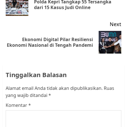
Polda Kepri Tangkap 55 Tersangka
Pr
dari 15 Kasus Judi Online
po
Next
Ekonomi Digital Pilar Resiliensi
Next
Ekonomi Nasional di Tengah Pandemi
post:
Tinggalkan Balasan
Alamat email Anda tidak akan dipublikasikan.
Ruas
yang wajib ditandai
*
Komentar
*