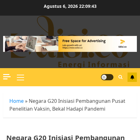
Skip
Agustus 6, 2026
22:09:44
to
content
Primary
Menu
Home
»
Negara G20 Inisiasi Pembangunan Pusat
Penelitian Vaksin, Bekal Hadapi Pandemi
Negara G20 Inisiasi Pembangunan