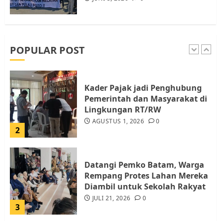
Pemko Batam Tegaskan RT dan
RW bukan Petugas Pendataan
dan Pemungutan Pajak
AGUSTUS 1, 2026
0
POPULAR POST
1
Kader Pajak jadi Penghubung
Pemerintah dan Masyarakat di
Lingkungan RT/RW
AGUSTUS 1, 2026
0
2
Datangi Pemko Batam, Warga
Rempang Protes Lahan Mereka
Diambil untuk Sekolah Rakyat
JULI 21, 2026
0
3