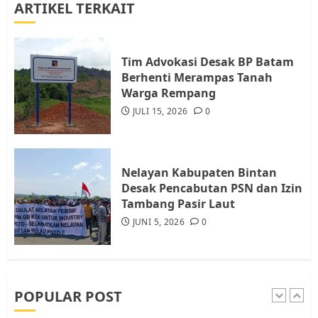
ARTIKEL TERKAIT
Warga Rempang Ajukan
Audiensi dengan Wali Kota
Batam, Soroti Aktivitas yang
Resahkan Warga
Tim Advokasi Desak BP Batam
Berhenti Merampas Tanah
4
JULI 17, 2026
0
Warga Rempang
JULI 15, 2026
0
Tim Advokasi Desak BP Batam
Berhenti Merampas Tanah
Warga Rempang
Nelayan Kabupaten Bintan
JULI 15, 2026
0
Desak Pencabutan PSN dan Izin
5
Tambang Pasir Laut
JUNI 5, 2026
0
Pemko Batam Tegaskan RT dan
RW bukan Petugas Pendataan
dan Pemungutan Pajak
AGUSTUS 1, 2026
0
POPULAR POST
1