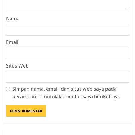
Nama
Email
Situs Web
Simpan nama, email, dan situs web saya pada
Datangi Pemko Batam, Warga
peramban ini untuk komentar saya berikutnya.
Rempang Protes Lahan Mereka
Diambil untuk Sekolah Rakyat
JULI 21, 2026
0
3