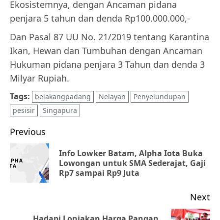
Ekosistemnya, dengan Ancaman pidana
penjara 5 tahun dan denda Rp100.000.000,-
Dan Pasal 87 UU No. 21/2019 tentang Karantina
Ikan, Hewan dan Tumbuhan dengan Ancaman
Hukuman pidana penjara 3 Tahun dan denda 3
Milyar Rupiah.
Tags:
belakangpadang
Nelayan
Penyelundupan
pesisir
Singapura
Post
Previous
navigation
Info Lowker Batam, Alpha Iota Buka
Pr
Lowongan untuk SMA Sederajat, Gaji
Rp7 sampai Rp9 Juta
po
Next
Hadapi Lonjakan Harga Pangan,