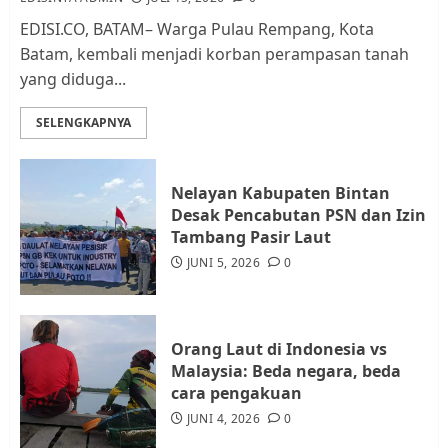
2
EDISI.CO, BATAM– Warga Pulau Rempang, Kota
Batam, kembali menjadi korban perampasan tanah
yang diduga...
Datangi Pemko Batam, Warga
Rempang Protes Lahan Mereka
SELENGKAPNYA
Diambil untuk Sekolah Rakyat
JULI 21, 2026
0
3
Nelayan Kabupaten Bintan
Desak Pencabutan PSN dan Izin
Warga Rempang Ajukan
Tambang Pasir Laut
Audiensi dengan Wali Kota
JUNI 5, 2026
0
Batam, Soroti Aktivitas yang
Resahkan Warga
4
JULI 17, 2026
0
Orang Laut di Indonesia vs
Malaysia: Beda negara, beda
cara pengakuan
Tim Advokasi Desak BP Batam
Berhenti Merampas Tanah
JUNI 4, 2026
0
Warga Rempang