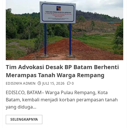
Pemko Batam Tegaskan RT dan
RW bukan Petugas Pendataan
dan Pemungutan Pajak
AGUSTUS 1, 2026
0
1
Kader Pajak jadi Penghubung
Tim Advokasi Desak BP Batam Berhenti
Pemerintah dan Masyarakat di
Merampas Tanah Warga Rempang
Lingkungan RT/RW
EDISINYA ADMIN
JULI 15, 2026
0
AGUSTUS 1, 2026
0
2
EDISI.CO, BATAM– Warga Pulau Rempang, Kota
Batam, kembali menjadi korban perampasan tanah
yang diduga...
Datangi Pemko Batam, Warga
Rempang Protes Lahan Mereka
SELENGKAPNYA
Diambil untuk Sekolah Rakyat
JULI 21, 2026
0