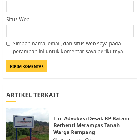
Situs Web
Simpan nama, email, dan situs web saya pada
Datangi Pemko Batam, Warga
peramban ini untuk komentar saya berikutnya.
Rempang Protes Lahan Mereka
Diambil untuk Sekolah Rakyat
JULI 21, 2026
0
3
ARTIKEL TERKAIT
Warga Rempang Ajukan
Audiensi dengan Wali Kota
Batam, Soroti Aktivitas yang
Resahkan Warga
Tim Advokasi Desak BP Batam
Berhenti Merampas Tanah
4
JULI 17, 2026
0
Warga Rempang