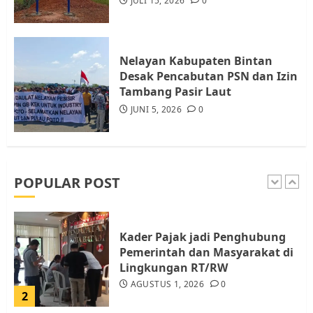
JULI 15, 2026
0
Tim Advokasi Desak BP Batam
Berhenti Merampas Tanah
Warga Rempang
Nelayan Kabupaten Bintan
JULI 15, 2026
0
Desak Pencabutan PSN dan Izin
5
Tambang Pasir Laut
JUNI 5, 2026
0
Pemko Batam Tegaskan RT dan
RW bukan Petugas Pendataan
dan Pemungutan Pajak
AGUSTUS 1, 2026
0
POPULAR POST
1
Kader Pajak jadi Penghubung
Pemerintah dan Masyarakat di
Lingkungan RT/RW
AGUSTUS 1, 2026
0
2