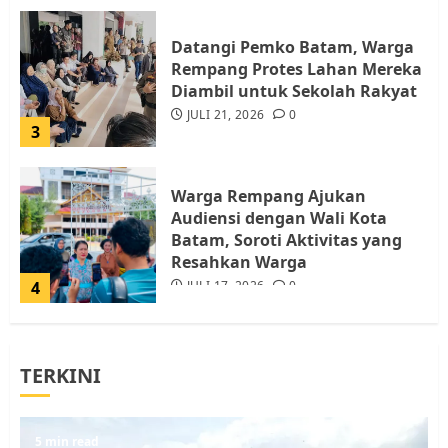
Datangi Pemko Batam, Warga
Rempang Protes Lahan Mereka
Diambil untuk Sekolah Rakyat
JULI 21, 2026
0
3
Warga Rempang Ajukan
Audiensi dengan Wali Kota
Batam, Soroti Aktivitas yang
Resahkan Warga
4
JULI 17, 2026
0
Tim Advokasi Desak BP Batam
TERKINI
Berhenti Merampas Tanah
Warga Rempang
JULI 15, 2026
0
5
5 min read