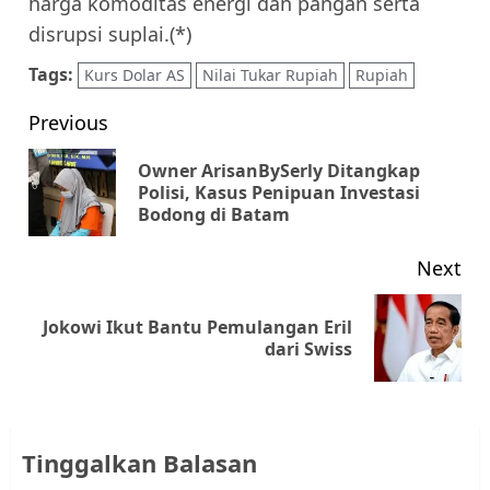
harga komoditas energi dan pangan serta
disrupsi suplai.(*)
Tags:
Kurs Dolar AS
Nilai Tukar Rupiah
Rupiah
Post
Previous
navigation
Owner ArisanBySerly Ditangkap
Pr
Polisi, Kasus Penipuan Investasi
Bodong di Batam
pos
Next
Jokowi Ikut Bantu Pemulangan Eril
Next
dari Swiss
post:
Tinggalkan Balasan