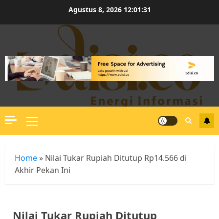
Skip
Agustus 8, 2026
12:01:32
to
content
Primary
Menu
Home
»
Nilai Tukar Rupiah Ditutup Rp14.566 di
Akhir Pekan Ini
Nilai Tukar Rupiah Ditutup