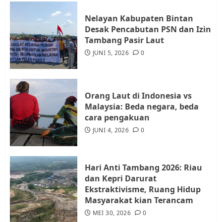
3
Nelayan Kabupaten Bintan
Desak Pencabutan PSN dan Izin
Warga Rempang Ajukan
Tambang Pasir Laut
Audiensi dengan Wali Kota
JUNI 5, 2026
0
Batam, Soroti Aktivitas yang
Resahkan Warga
4
JULI 17, 2026
0
Orang Laut di Indonesia vs
Malaysia: Beda negara, beda
cara pengakuan
Tim Advokasi Desak BP Batam
Berhenti Merampas Tanah
JUNI 4, 2026
0
Warga Rempang
JULI 15, 2026
0
5
Hari Anti Tambang 2026: Riau
dan Kepri Darurat
Ekstraktivisme, Ruang Hidup
Masyarakat kian Terancam
MEI 30, 2026
0