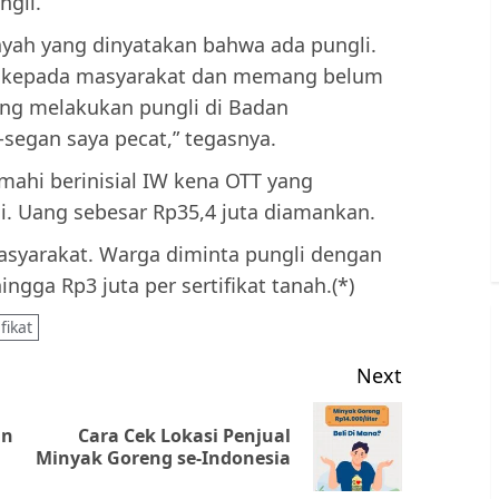
ngli.
ayah yang dinyatakan bahwa ada pungli.
or kepada masyarakat dan memang belum
 yang melakukan pungli di Badan
segan saya pecat,” tegasnya.
mahi berinisial IW kena OTT yang
i. Uang sebesar Rp35,4 juta diamankan.
asyarakat. Warga diminta pungli dengan
ingga Rp3 juta per sertifikat tanah.(*)
fikat
Next
an
Cara Cek Lokasi Penjual
Previous
Next
Minyak Goreng se-Indonesia
post:
post: