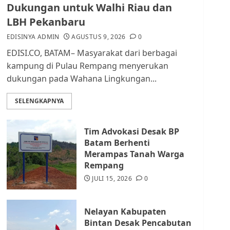
Pendataan dan
Dukungan untuk Walhi Riau dan
Pemungutan Pajak
LBH Pekanbaru
AGUSTUS 1, 2026
0
2
EDISINYA ADMIN
AGUSTUS 9, 2026
0
EDISI.CO, BATAM– Masyarakat dari berbagai
Kader Pajak jadi
kampung di Pulau Rempang menyerukan
Penghubung Pemerintah
dukungan pada Wahana Lingkungan...
dan Masyarakat di
Lingkungan RT/RW
SELENGKAPNYA
AGUSTUS 1, 2026
0
3
Tim Advokasi Desak BP
Datangi Pemko Batam,
Batam Berhenti
Warga Rempang Protes
Merampas Tanah Warga
Lahan Mereka Diambil
Rempang
untuk Sekolah Rakyat
JULI 15, 2026
0
JULI 21, 2026
0
4
Nelayan Kabupaten
Warga Rempang Ajukan
Bintan Desak Pencabutan
Audiensi dengan Wali