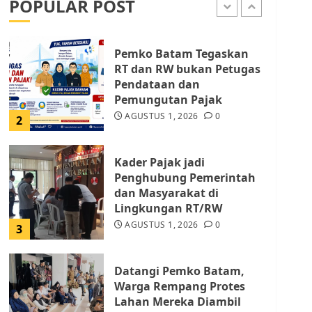
POPULAR POST
AGUSTUS 9, 2026
0
1
Pemko Batam Tegaskan
RT dan RW bukan Petugas
Pendataan dan
Pemungutan Pajak
AGUSTUS 1, 2026
0
2
Kader Pajak jadi
Penghubung Pemerintah
dan Masyarakat di
Lingkungan RT/RW
AGUSTUS 1, 2026
0
3
Datangi Pemko Batam,
Warga Rempang Protes
Lahan Mereka Diambil