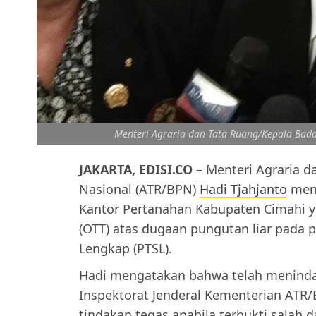
Menteri Agraria dan Tata Ruang/Kepala Bada
JAKARTA, EDISI.CO
– Menteri Agraria d
Nasional (ATR/BPN)
Hadi Tjahjanto
mena
Kantor Pertanahan Kabupaten Cimahi ya
(OTT) atas dugaan pungutan liar pada 
Lengkap (PTSL).
Hadi mengatakan bahwa telah menindak
Inspektorat Jenderal Kementerian ATR
tindakan tegas apabila terbukti salah