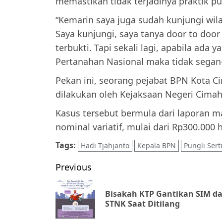
memastikan tidak terjadinya praktik pu
“Kemarin saya juga sudah kunjungi wil
Saya kunjungi, saya tanya door to do
terbukti. Tapi sekali lagi, apabila ada
Pertanahan Nasional maka tidak segan-
Pekan ini, seorang pejabat BPN Kota Ci
dilakukan oleh Kejaksaan Negeri Cimah
Kasus tersebut bermula dari laporan m
nominal variatif, mulai dari Rp300.000 h
Tags:
Hadi Tjahjanto
Kepala BPN
Pungli Serti
Post
Previous
navigation
Bisakah KTP Gantikan SIM d
STNK Saat Ditilang