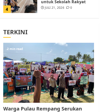
untuk Sekolah Rakyat
JULI 21, 2026
0
4
Warga Rempang Ajukan
Audiensi dengan Wali
TERKINI
Kota Batam, Soroti
Aktivitas yang Resahkan
Warga
5
2 min read
JULI 17, 2026
0
Warga Pulau Rempang
Serukan Dukungan untuk
Walhi Riau dan LBH
Pekanbaru
AGUSTUS 9, 2026
0
1
Pemko Batam Tegaskan
RT dan RW bukan Petugas
Warga Pulau Rempang Serukan