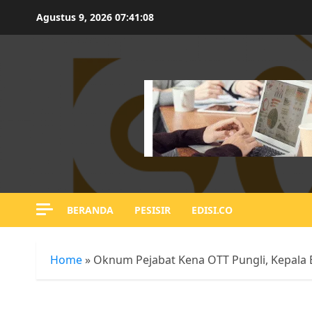
Skip
Agustus 9, 2026
07:41:09
to
content
BERANDA
PESISIR
EDISI.CO
Home
»
Oknum Pejabat Kena OTT Pungli, Kepala B