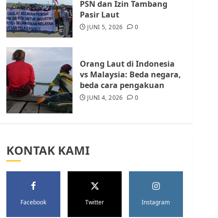
PSN dan Izin Tambang
Kota Batam, Soroti
Pasir Laut
Aktivitas yang Resahkan
Warga
JUNI 5, 2026
0
5
JULI 17, 2026
0
Orang Laut di Indonesia
vs Malaysia: Beda negara,
beda cara pengakuan
JUNI 4, 2026
0
KONTAK KAMI
Facebook
Twitter
Instagram