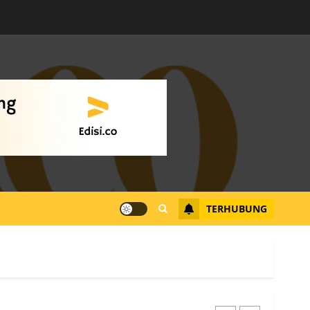
Datangi Pemko Batam,
Warga Rempang Protes
Lahan Mereka Diambil
untuk Sekolah Rakyat
JULI 21, 2026
0
4
Warga Rempang Ajukan
Audiensi dengan Wali
Kota Batam, Soroti
Aktivitas yang Resahkan
Warga
TERHUBUNG
5
JULI 17, 2026
0
Warga Pulau Rempang
Serukan Dukungan untuk
Walhi Riau dan LBH
Pekanbaru