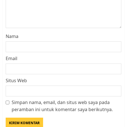
Nama
Email
Situs Web
Simpan nama, email, dan situs web saya pada
Datangi Pemko Batam, Warga
peramban ini untuk komentar saya berikutnya.
Rempang Protes Lahan Mereka
Diambil untuk Sekolah Rakyat