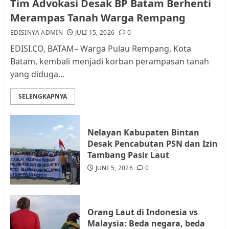
Tim Advokasi Desak BP Batam Berhenti
Pemerintah dan Masyarakat di
Merampas Tanah Warga Rempang
Lingkungan RT/RW
EDISINYA ADMIN
JULI 15, 2026
0
AGUSTUS 1, 2026
0
2
EDISI.CO, BATAM– Warga Pulau Rempang, Kota
Batam, kembali menjadi korban perampasan tanah
yang diduga...
Datangi Pemko Batam, Warga
Rempang Protes Lahan Mereka
SELENGKAPNYA
Diambil untuk Sekolah Rakyat
JULI 21, 2026
0
3
Nelayan Kabupaten Bintan
Desak Pencabutan PSN dan Izin
Warga Rempang Ajukan
Tambang Pasir Laut
Audiensi dengan Wali Kota
JUNI 5, 2026
0
Batam, Soroti Aktivitas yang
Resahkan Warga
4
JULI 17, 2026
0
Orang Laut di Indonesia vs
Malaysia: Beda negara, beda