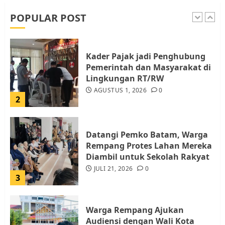
dan Pemungutan Pajak
AGUSTUS 1, 2026
0
POPULAR POST
1
Kader Pajak jadi Penghubung
Pemerintah dan Masyarakat di
Lingkungan RT/RW
AGUSTUS 1, 2026
0
2
Datangi Pemko Batam, Warga
Rempang Protes Lahan Mereka
Diambil untuk Sekolah Rakyat
JULI 21, 2026
0
3
Warga Rempang Ajukan
Audiensi dengan Wali Kota