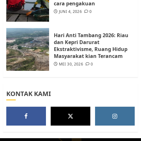
cara pengakuan
Tim Advokasi Desak BP Batam
Berhenti Merampas Tanah
JUNI 4, 2026
0
Warga Rempang
JULI 15, 2026
0
5
Hari Anti Tambang 2026: Riau
dan Kepri Darurat
Ekstraktivisme, Ruang Hidup
Masyarakat kian Terancam
MEI 30, 2026
0
KONTAK KAMI