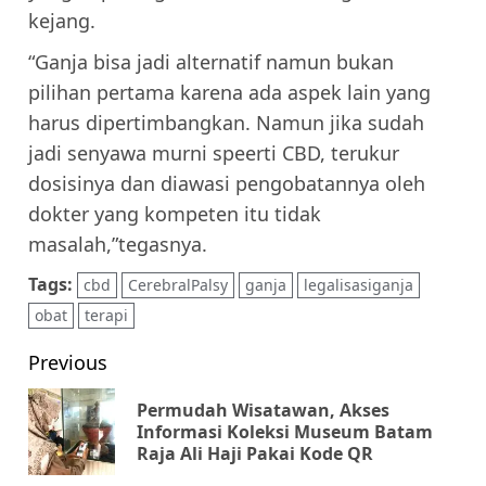
kejang.
“Ganja bisa jadi alternatif namun bukan
pilihan pertama karena ada aspek lain yang
harus dipertimbangkan. Namun jika sudah
jadi senyawa murni speerti CBD, terukur
dosisinya dan diawasi pengobatannya oleh
dokter yang kompeten itu tidak
masalah,”tegasnya.
Tags:
cbd
CerebralPalsy
ganja
legalisasiganja
obat
terapi
Post
Previous
navigation
Permudah Wisatawan, Akses
Pr
Informasi Koleksi Museum Batam
Raja Ali Haji Pakai Kode QR
pos