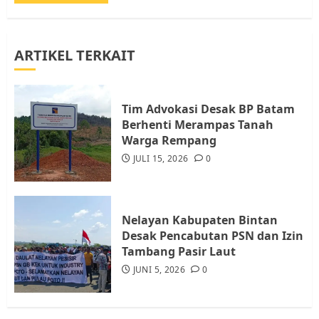
JULI 21, 2026
0
3
ARTIKEL TERKAIT
Warga Rempang Ajukan
Audiensi dengan Wali Kota
Batam, Soroti Aktivitas yang
Resahkan Warga
Tim Advokasi Desak BP Batam
Berhenti Merampas Tanah
4
JULI 17, 2026
0
Warga Rempang
JULI 15, 2026
0
Tim Advokasi Desak BP Batam
Berhenti Merampas Tanah
Warga Rempang
Nelayan Kabupaten Bintan
JULI 15, 2026
0
Desak Pencabutan PSN dan Izin
5
Tambang Pasir Laut
JUNI 5, 2026
0
Pemko Batam Tegaskan RT dan
RW bukan Petugas Pendataan