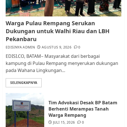
1
Pemko Batam Tegaskan RT dan
Warga Pulau Rempang Serukan
RW bukan Petugas Pendataan
Dukungan untuk Walhi Riau dan LBH
dan Pemungutan Pajak
Pekanbaru
AGUSTUS 1, 2026
0
2
EDISINYA ADMIN
AGUSTUS 9, 2026
0
EDISI.CO, BATAM– Masyarakat dari berbagai
kampung di Pulau Rempang menyerukan dukungan
Kader Pajak jadi Penghubung
pada Wahana Lingkungan...
Pemerintah dan Masyarakat di
Lingkungan RT/RW
SELENGKAPNYA
AGUSTUS 1, 2026
0
3
Tim Advokasi Desak BP Batam
Datangi Pemko Batam, Warga
Berhenti Merampas Tanah
Rempang Protes Lahan Mereka
Warga Rempang
Diambil untuk Sekolah Rakyat
JULI 15, 2026
0