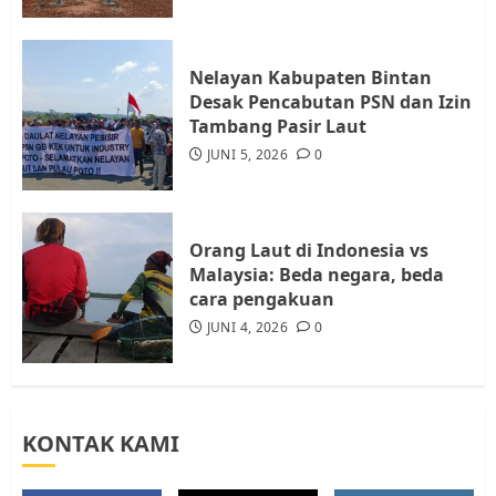
JULI 21, 2026
0
4
Nelayan Kabupaten Bintan
Warga Rempang Ajukan
Desak Pencabutan PSN dan Izin
Audiensi dengan Wali Kota
Tambang Pasir Laut
Batam, Soroti Aktivitas yang
JUNI 5, 2026
0
Resahkan Warga
5
JULI 17, 2026
0
Orang Laut di Indonesia vs
Malaysia: Beda negara, beda
cara pengakuan
JUNI 4, 2026
0
KONTAK KAMI