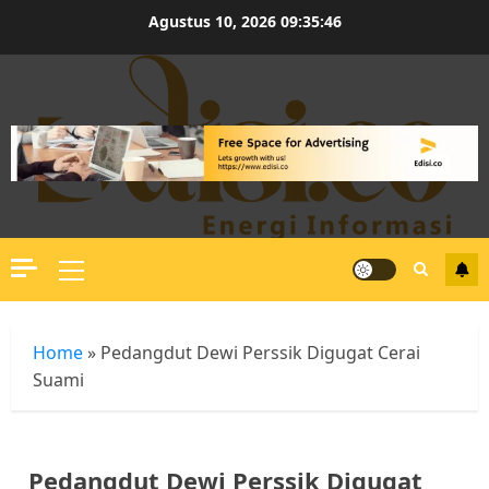
Skip
Agustus 10, 2026
09:35:46
to
content
Primary
Menu
Home
»
Pedangdut Dewi Perssik Digugat Cerai
Suami
Pedangdut Dewi Perssik Digugat