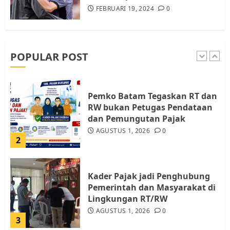
FEBRUARI 19, 2024
0
Warga Pulau Rempang Serukan
Dukungan untuk Walhi Riau
dan LBH Pekanbaru
AGUSTUS 9, 2026
0
POPULAR POST
1
Pemko Batam Tegaskan RT dan
RW bukan Petugas Pendataan
dan Pemungutan Pajak
AGUSTUS 1, 2026
0
2
Kader Pajak jadi Penghubung
Pemerintah dan Masyarakat di
Lingkungan RT/RW
AGUSTUS 1, 2026
0
3