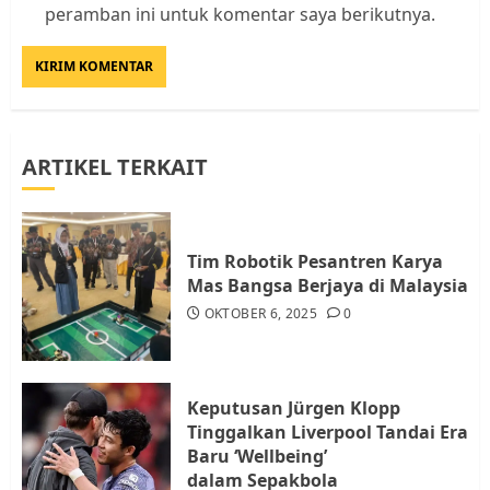
Kader Pajak jadi Penghubung
peramban ini untuk komentar saya berikutnya.
Pemerintah dan Masyarakat di
Lingkungan RT/RW
AGUSTUS 1, 2026
0
3
ARTIKEL TERKAIT
Datangi Pemko Batam, Warga
Rempang Protes Lahan Mereka
Diambil untuk Sekolah Rakyat
JULI 21, 2026
0
Tim Robotik Pesantren Karya
4
Mas Bangsa Berjaya di Malaysia
OKTOBER 6, 2025
0
Warga Rempang Ajukan
Audiensi dengan Wali Kota
Batam, Soroti Aktivitas yang
Keputusan Jürgen Klopp
Resahkan Warga
Tinggalkan Liverpool Tandai Era
5
JULI 17, 2026
0
Baru ‘Wellbeing’
dalam Sepakbola