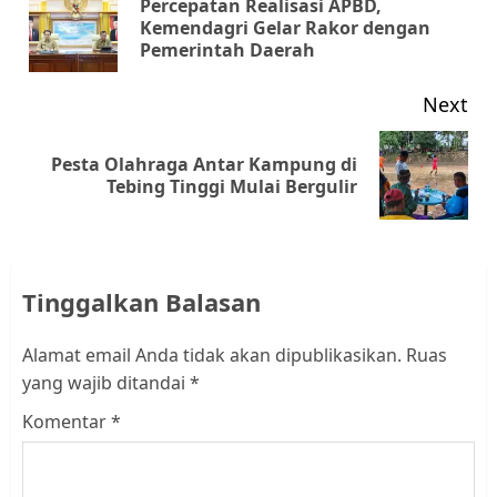
Percepatan Realisasi APBD,
Pr
Kemendagri Gelar Rakor dengan
Pemerintah Daerah
pos
Next
Pesta Olahraga Antar Kampung di
Next
Tebing Tinggi Mulai Bergulir
post:
Tinggalkan Balasan
Alamat email Anda tidak akan dipublikasikan.
Ruas
yang wajib ditandai
*
Komentar
*