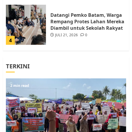
Datangi Pemko Batam, Warga
Rempang Protes Lahan Mereka
Diambil untuk Sekolah Rakyat
JULI 21, 2026
0
4
Warga Rempang Ajukan
TERKINI
Audiensi dengan Wali Kota
Batam, Soroti Aktivitas yang
Resahkan Warga
5
2 min read
JULI 17, 2026
0
Warga Pulau Rempang Serukan
Dukungan untuk Walhi Riau
dan LBH Pekanbaru
AGUSTUS 9, 2026
0