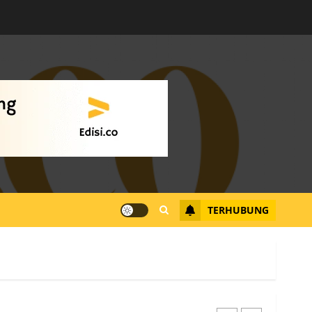
Warga Rempang Ajukan
Audiensi dengan Wali
Kota Batam, Soroti
Aktivitas yang Resahkan
Warga
4
JULI 17, 2026
0
Tim Advokasi Desak BP
Batam Berhenti
Merampas Tanah Warga
Rempang
TERHUBUNG
JULI 15, 2026
0
5
Pemko Batam Tegaskan
RT dan RW bukan Petugas
Pendataan dan
Pemungutan Pajak