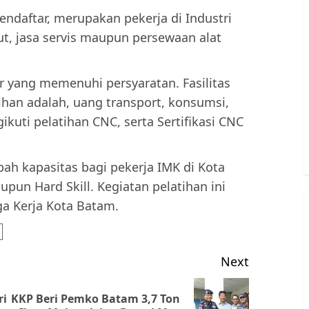
endaftar, merupakan pekerja di Industri
ut, jasa servis maupun persewaan alat
ar yang memenuhi persyaratan. Fasilitas
ihan adalah, uang transport, konsumsi,
uti pelatihan CNC, serta Sertifikasi CNC
ah kapasitas bagi pekerja IMK di Kota
pun Hard Skill. Kegiatan pelatihan ini
a Kerja Kota Batam.
Next
ri
KKP Beri Pemko Batam 3,7 Ton
Previous
Next