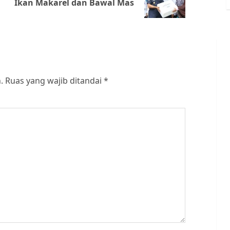
Ikan Makarel dan Bawal Mas
post:
post:
.
Ruas yang wajib ditandai
*