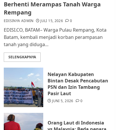
dan Masyarakat di
Berhenti Merampas Tanah Warga
Lingkungan RT/RW
Rempang
AGUSTUS 1, 2026
0
2
EDISINYA ADMIN
JULI 15, 2026
0
EDISI.CO, BATAM– Warga Pulau Rempang, Kota
Datangi Pemko Batam,
Batam, kembali menjadi korban perampasan
Warga Rempang Protes
tanah yang diduga...
Lahan Mereka Diambil
untuk Sekolah Rakyat
SELENGKAPNYA
JULI 21, 2026
0
3
Nelayan Kabupaten
Warga Rempang Ajukan
Bintan Desak Pencabutan
Audiensi dengan Wali
PSN dan Izin Tambang
Kota Batam, Soroti
Pasir Laut
Aktivitas yang Resahkan
Warga
JUNI 5, 2026
0
4
JULI 17, 2026
0
Orang Laut di Indonesia
Tim Advokasi Desak BP
vs Malaysia: Beda negara,