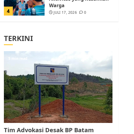
Warga
4
JULI 17, 2026
0
Tim Advokasi Desak BP
Batam Berhenti
TERKINI
Merampas Tanah Warga
Rempang
JULI 15, 2026
0
5
5 min read
Pemko Batam Tegaskan
RT dan RW bukan Petugas
Pendataan dan
Pemungutan Pajak
AGUSTUS 1, 2026
0
1
Kader Pajak jadi
Penghubung Pemerintah
Tim Advokasi Desak BP Batam