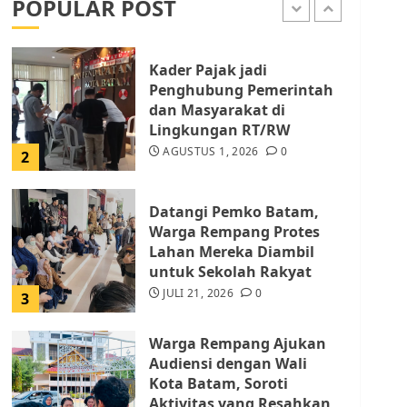
POPULAR POST
AGUSTUS 1, 2026
0
1
Kader Pajak jadi
Penghubung Pemerintah
dan Masyarakat di
Lingkungan RT/RW
AGUSTUS 1, 2026
0
2
Datangi Pemko Batam,
Warga Rempang Protes
Lahan Mereka Diambil
untuk Sekolah Rakyat
JULI 21, 2026
0
3
Warga Rempang Ajukan
Audiensi dengan Wali
Kota Batam, Soroti
Aktivitas yang Resahkan