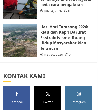
Batam Berhenti
beda cara pengakuan
Merampas Tanah Warga
Rempang
JUNI 4, 2026
0
JULI 15, 2026
0
5
Hari Anti Tambang 2026:
Riau dan Kepri Darurat
Ekstraktivisme, Ruang
Hidup Masyarakat kian
Terancam
MEI 30, 2026
0
KONTAK KAMI
Facebook
Twitter
Instagram