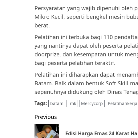
Persyaratan yang wajib dipenuhi oleh p
Mikro Kecil, seperti bengkel mesin bub
berat.
Pelatihan ini terbuka bagi 110 pendaft
yang nantinya dapat oleh peserta pelat
doorprize, dan kesempatan untuk mengik
bagi peserta pelatihan teraktif.
Pelatihan ini diharapkan dapat menamb
Batam. Baik dalam bentuk Soft Skill mau
sepenuhnya didukung oleh Dinas Tenag
Tags:
batam
Imk
Mercycorp
Pelatihankerja
Post
Previous
navigation
Edisi Harga Emas 24 Karat Ha