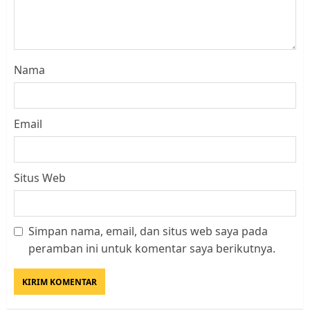
Nama
Email
Situs Web
Simpan nama, email, dan situs web saya pada
Kader Pajak jadi Penghubung
peramban ini untuk komentar saya berikutnya.
Pemerintah dan Masyarakat di
Lingkungan RT/RW
AGUSTUS 1, 2026
0
3