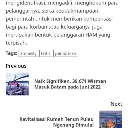
mengidentifkasi, mengadili, menghukum para
pelanggarnya, serta ketidakmampuan
pemerintah untuk memberikan kompensasi
bagi para korban atau keluarganya juga
merupakan bentuk pelanggaran HAM yang
terpisah.
Tags:
amnesty
kritis
pembiaran
Post
Previous
navigation
Naik Signifikan, 39.671 Wisman
Pr
Masuk Batam pada Juni 2022
po
Next
Revitalisasi Rumah Tenun Pulau
Next
Ngenang Dimulai