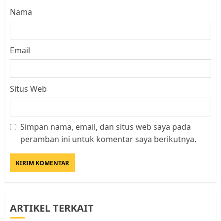
Nama
Email
Situs Web
Simpan nama, email, dan situs web saya pada
Datangi Pemko Batam, Warga
peramban ini untuk komentar saya berikutnya.
Rempang Protes Lahan Mereka
Diambil untuk Sekolah Rakyat
JULI 21, 2026
0
3
ARTIKEL TERKAIT
Warga Rempang Ajukan