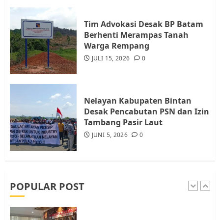
Audiensi dengan Wali Kota
Batam, Soroti Aktivitas yang
Resahkan Warga
Tim Advokasi Desak BP Batam
Berhenti Merampas Tanah
4
JULI 17, 2026
0
Warga Rempang
JULI 15, 2026
0
Tim Advokasi Desak BP Batam
Berhenti Merampas Tanah
Warga Rempang
Nelayan Kabupaten Bintan
JULI 15, 2026
0
Desak Pencabutan PSN dan Izin
5
Tambang Pasir Laut
JUNI 5, 2026
0
Pemko Batam Tegaskan RT dan
RW bukan Petugas Pendataan
dan Pemungutan Pajak
AGUSTUS 1, 2026
0
POPULAR POST
1