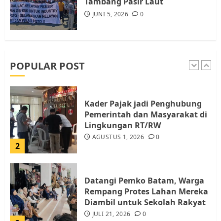
Tambang Pasir Laut
JUNI 5, 2026
0
Pemko Batam Tegaskan RT dan
RW bukan Petugas Pendataan
dan Pemungutan Pajak
AGUSTUS 1, 2026
0
POPULAR POST
1
Kader Pajak jadi Penghubung
Pemerintah dan Masyarakat di
Lingkungan RT/RW
AGUSTUS 1, 2026
0
2
Datangi Pemko Batam, Warga
Rempang Protes Lahan Mereka
Diambil untuk Sekolah Rakyat
JULI 21, 2026
0