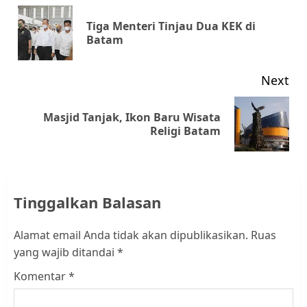
navigation
Tiga Menteri Tinjau Dua KEK di
Pr
Batam
pos
Next
Masjid Tanjak, Ikon Baru Wisata
Next
Religi Batam
post:
Tinggalkan Balasan
Alamat email Anda tidak akan dipublikasikan.
Ruas
yang wajib ditandai
*
Komentar
*