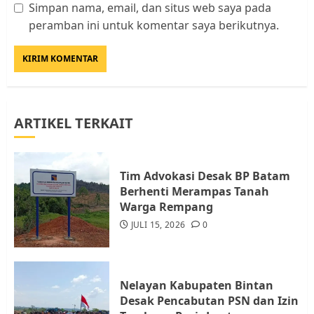
Simpan nama, email, dan situs web saya pada
Datangi Pemko Batam, Warga
peramban ini untuk komentar saya berikutnya.
Rempang Protes Lahan Mereka
Diambil untuk Sekolah Rakyat
JULI 21, 2026
0
3
ARTIKEL TERKAIT
Warga Rempang Ajukan
Audiensi dengan Wali Kota
Batam, Soroti Aktivitas yang
Resahkan Warga
Tim Advokasi Desak BP Batam
Berhenti Merampas Tanah
4
JULI 17, 2026
0
Warga Rempang
JULI 15, 2026
0
Tim Advokasi Desak BP Batam
Berhenti Merampas Tanah
Warga Rempang
Nelayan Kabupaten Bintan
JULI 15, 2026
0
Desak Pencabutan PSN dan Izin
5