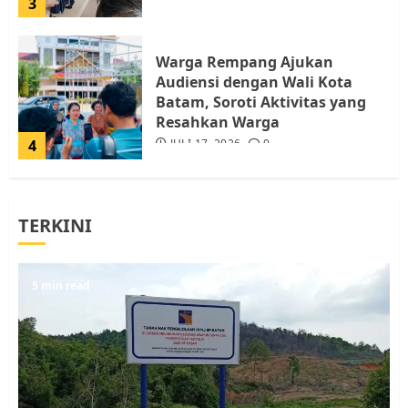
3
Warga Rempang Ajukan
Audiensi dengan Wali Kota
Batam, Soroti Aktivitas yang
Resahkan Warga
4
JULI 17, 2026
0
Tim Advokasi Desak BP Batam
TERKINI
Berhenti Merampas Tanah
Warga Rempang
JULI 15, 2026
0
5
5 min read
Pemko Batam Tegaskan RT dan
RW bukan Petugas Pendataan
dan Pemungutan Pajak