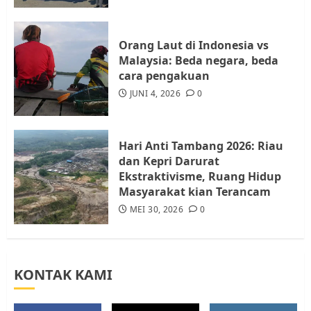
Resahkan Warga
4
JULI 17, 2026
0
Orang Laut di Indonesia vs
Malaysia: Beda negara, beda
cara pengakuan
Tim Advokasi Desak BP Batam
Berhenti Merampas Tanah
JUNI 4, 2026
0
Warga Rempang
JULI 15, 2026
0
5
Hari Anti Tambang 2026: Riau
dan Kepri Darurat
Ekstraktivisme, Ruang Hidup
Masyarakat kian Terancam
MEI 30, 2026
0
KONTAK KAMI