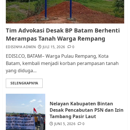
AGUSTUS 1, 2026
0
1
Kader Pajak jadi Penghubung
Tim Advokasi Desak BP Batam Berhenti
Pemerintah dan Masyarakat di
Merampas Tanah Warga Rempang
Lingkungan RT/RW
EDISINYA ADMIN
JULI 15, 2026
0
AGUSTUS 1, 2026
0
2
EDISI.CO, BATAM– Warga Pulau Rempang, Kota
Batam, kembali menjadi korban perampasan tanah
yang diduga...
Datangi Pemko Batam, Warga
Rempang Protes Lahan Mereka
SELENGKAPNYA
Diambil untuk Sekolah Rakyat
JULI 21, 2026
0
3
Nelayan Kabupaten Bintan
Desak Pencabutan PSN dan Izin
Warga Rempang Ajukan
Tambang Pasir Laut
Audiensi dengan Wali Kota
JUNI 5, 2026
0
Batam, Soroti Aktivitas yang