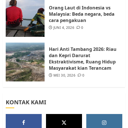
4
JULI 17, 2026
0
Orang Laut di Indonesia vs
Malaysia: Beda negara, beda
cara pengakuan
Tim Advokasi Desak BP Batam
Berhenti Merampas Tanah
JUNI 4, 2026
0
Warga Rempang
JULI 15, 2026
0
5
Hari Anti Tambang 2026: Riau
dan Kepri Darurat
Ekstraktivisme, Ruang Hidup
Masyarakat kian Terancam
MEI 30, 2026
0
KONTAK KAMI