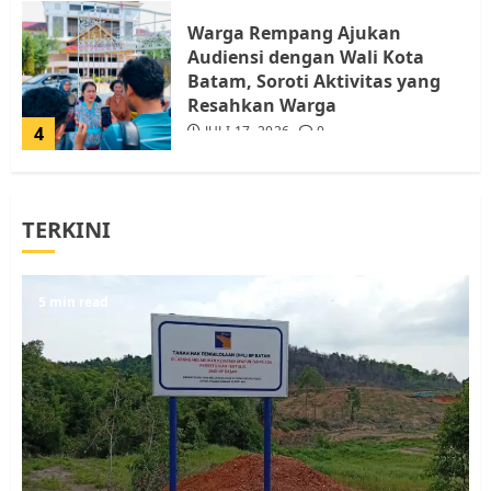
Warga Rempang Ajukan
Audiensi dengan Wali Kota
Batam, Soroti Aktivitas yang
Resahkan Warga
4
JULI 17, 2026
0
Tim Advokasi Desak BP Batam
TERKINI
Berhenti Merampas Tanah
Warga Rempang
JULI 15, 2026
0
5
5 min read
Pemko Batam Tegaskan RT dan
RW bukan Petugas Pendataan
dan Pemungutan Pajak
AGUSTUS 1, 2026
0
1