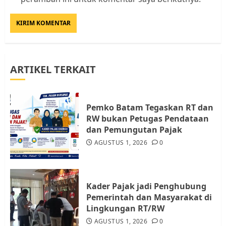
Rempang Protes Lahan Mereka
Diambil untuk Sekolah Rakyat
JULI 21, 2026
0
3
ARTIKEL TERKAIT
Warga Rempang Ajukan
Audiensi dengan Wali Kota
Batam, Soroti Aktivitas yang
Resahkan Warga
Pemko Batam Tegaskan RT dan
RW bukan Petugas Pendataan
4
JULI 17, 2026
0
dan Pemungutan Pajak
AGUSTUS 1, 2026
0
Tim Advokasi Desak BP Batam
Berhenti Merampas Tanah
Warga Rempang
Kader Pajak jadi Penghubung
JULI 15, 2026
0
Pemerintah dan Masyarakat di
5
Lingkungan RT/RW
AGUSTUS 1, 2026
0