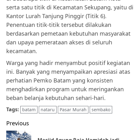
serta satu titik di Kecamatan Sekupang, yaitu di
Kantor Lurah Tanjung Pinggir (Titik 6).
Penentuan titik-titik tersebut dilakukan
berdasarkan pemetaan kebutuhan masyarakat
dan upaya pemerataan akses di seluruh
kecamatan.
Warga yang hadir menyambut positif kegiatan
ini. Banyak yang menyampaikan apresiasi atas
perhatian Pemko Batam yang konsisten
menghadirkan program untuk meringankan
beban belanja kebutuhan sehari-hari.
Tags:
batam
nataru
Pasar Murah
sembako
Post
Previous
navigation
Masjid Agung Raja Hamidah jadi