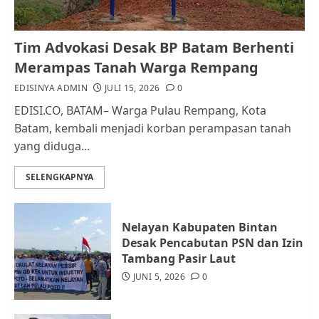
Kader Pajak jadi Penghubung
Tim Advokasi Desak BP Batam Berhenti
Pemerintah dan Masyarakat di
Merampas Tanah Warga Rempang
Lingkungan RT/RW
EDISINYA ADMIN
JULI 15, 2026
0
AGUSTUS 1, 2026
0
2
EDISI.CO, BATAM– Warga Pulau Rempang, Kota
Batam, kembali menjadi korban perampasan tanah
yang diduga...
Datangi Pemko Batam, Warga
Rempang Protes Lahan Mereka
SELENGKAPNYA
Diambil untuk Sekolah Rakyat
JULI 21, 2026
0
3
Nelayan Kabupaten Bintan
Desak Pencabutan PSN dan Izin
Warga Rempang Ajukan
Tambang Pasir Laut
Audiensi dengan Wali Kota
JUNI 5, 2026
0
Batam, Soroti Aktivitas yang
Resahkan Warga