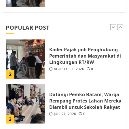
Pemko Batam Tegaskan RT dan
RW bukan Petugas Pendataan
dan Pemungutan Pajak
AGUSTUS 1, 2026
0
POPULAR POST
1
Kader Pajak jadi Penghubung
Pemerintah dan Masyarakat di
Lingkungan RT/RW
AGUSTUS 1, 2026
0
2
Datangi Pemko Batam, Warga
Rempang Protes Lahan Mereka
Diambil untuk Sekolah Rakyat
JULI 21, 2026
0
3