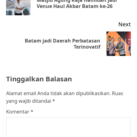
Pr
Venue Haul Akbar Batam ke-26
po
Next
Batam jadi Daerah Perbatasan
Next
Terinovatif
post:
Tinggalkan Balasan
Alamat email Anda tidak akan dipublikasikan.
Ruas
yang wajib ditandai
*
Komentar
*