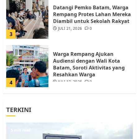
Datangi Pemko Batam, Warga
Rempang Protes Lahan Mereka
Diambil untuk Sekolah Rakyat
JULI 21, 2026
0
3
Warga Rempang Ajukan
Audiensi dengan Wali Kota
Batam, Soroti Aktivitas yang
Resahkan Warga
4
JULI 17, 2026
0
Tim Advokasi Desak BP Batam
TERKINI
Berhenti Merampas Tanah
Warga Rempang
JULI 15, 2026
0
5
5 min read