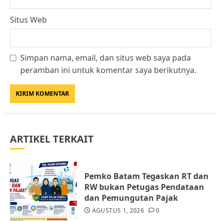
Situs Web
Simpan nama, email, dan situs web saya pada
Datangi Pemko Batam, Warga
peramban ini untuk komentar saya berikutnya.
Rempang Protes Lahan Mereka
Diambil untuk Sekolah Rakyat
JULI 21, 2026
0
3
ARTIKEL TERKAIT
Warga Rempang Ajukan
Audiensi dengan Wali Kota
Batam, Soroti Aktivitas yang
Resahkan Warga
Pemko Batam Tegaskan RT dan
RW bukan Petugas Pendataan
4
JULI 17, 2026
0
dan Pemungutan Pajak
AGUSTUS 1, 2026
0