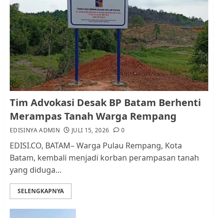
Pemko Batam Tegaskan RT dan
RW bukan Petugas Pendataan
dan Pemungutan Pajak
AGUSTUS 1, 2026
0
1
Kader Pajak jadi Penghubung
Tim Advokasi Desak BP Batam Berhenti
Pemerintah dan Masyarakat di
Merampas Tanah Warga Rempang
Lingkungan RT/RW
EDISINYA ADMIN
JULI 15, 2026
0
AGUSTUS 1, 2026
0
2
EDISI.CO, BATAM– Warga Pulau Rempang, Kota
Batam, kembali menjadi korban perampasan tanah
yang diduga...
Datangi Pemko Batam, Warga
Rempang Protes Lahan Mereka
SELENGKAPNYA
Diambil untuk Sekolah Rakyat
JULI 21, 2026
0
3