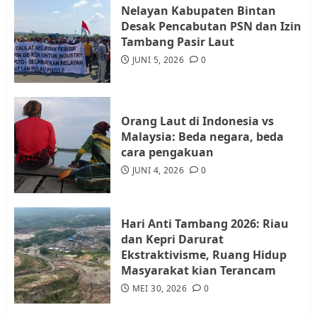
Nelayan Kabupaten Bintan
Desak Pencabutan PSN dan Izin
Warga Rempang Ajukan
Tambang Pasir Laut
Audiensi dengan Wali Kota
JUNI 5, 2026
0
Batam, Soroti Aktivitas yang
Resahkan Warga
4
JULI 17, 2026
0
Orang Laut di Indonesia vs
Malaysia: Beda negara, beda
cara pengakuan
Tim Advokasi Desak BP Batam
Berhenti Merampas Tanah
JUNI 4, 2026
0
Warga Rempang
JULI 15, 2026
0
5
Hari Anti Tambang 2026: Riau
dan Kepri Darurat
Ekstraktivisme, Ruang Hidup
Masyarakat kian Terancam
MEI 30, 2026
0