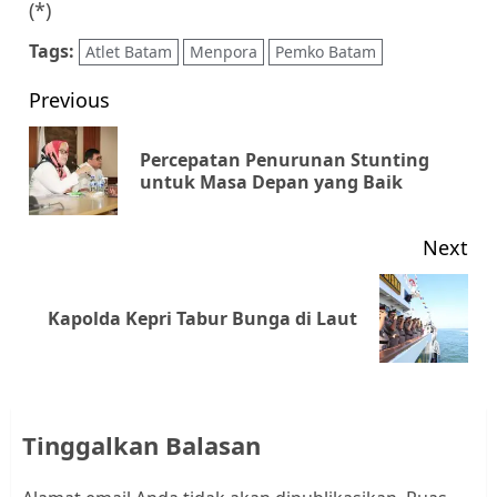
(*)
Tags:
Atlet Batam
Menpora
Pemko Batam
Post
Previous
navigation
Percepatan Penurunan Stunting
Pr
untuk Masa Depan yang Baik
pos
Next
Next
Kapolda Kepri Tabur Bunga di Laut
post:
Tinggalkan Balasan