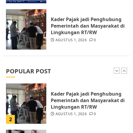
Tim Advokasi Desak BP Batam
Berhenti Merampas Tanah
Warga Rempang
Kader Pajak jadi Penghubung
JULI 15, 2026
0
Pemerintah dan Masyarakat di
5
Lingkungan RT/RW
AGUSTUS 1, 2026
0
Pemko Batam Tegaskan RT dan
RW bukan Petugas Pendataan
dan Pemungutan Pajak
AGUSTUS 1, 2026
0
POPULAR POST
1
Kader Pajak jadi Penghubung
Pemerintah dan Masyarakat di
Lingkungan RT/RW
AGUSTUS 1, 2026
0
2