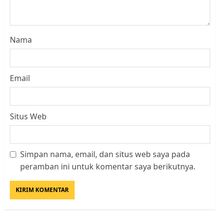
Nama
Email
Situs Web
Simpan nama, email, dan situs web saya pada
Datangi Pemko Batam, Warga
peramban ini untuk komentar saya berikutnya.
Rempang Protes Lahan Mereka
Diambil untuk Sekolah Rakyat
JULI 21, 2026
0
3