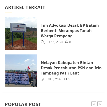
ARTIKEL TERKAIT
Warga Rempang Ajukan
Audiensi dengan Wali Kota
Batam, Soroti Aktivitas yang
Resahkan Warga
Tim Advokasi Desak BP Batam
Berhenti Merampas Tanah
4
JULI 17, 2026
0
Warga Rempang
JULI 15, 2026
0
Tim Advokasi Desak BP Batam
Berhenti Merampas Tanah
Warga Rempang
Nelayan Kabupaten Bintan
JULI 15, 2026
0
Desak Pencabutan PSN dan Izin
5
Tambang Pasir Laut
JUNI 5, 2026
0
Pemko Batam Tegaskan RT dan
RW bukan Petugas Pendataan
dan Pemungutan Pajak
AGUSTUS 1, 2026
0
POPULAR POST
1