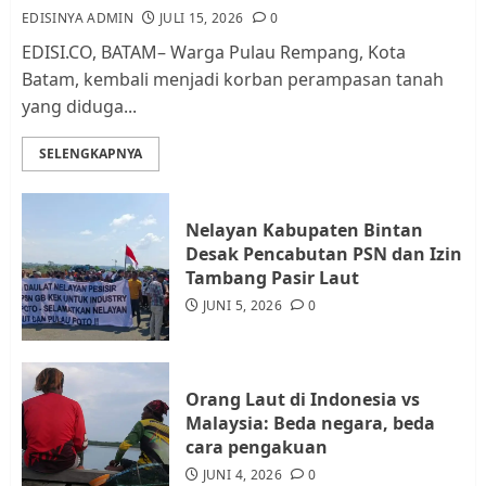
EDISINYA ADMIN
JULI 15, 2026
0
AGUSTUS 1, 2026
0
2
EDISI.CO, BATAM– Warga Pulau Rempang, Kota
Batam, kembali menjadi korban perampasan tanah
yang diduga...
Datangi Pemko Batam, Warga
Rempang Protes Lahan Mereka
SELENGKAPNYA
Diambil untuk Sekolah Rakyat
JULI 21, 2026
0
3
Nelayan Kabupaten Bintan
Desak Pencabutan PSN dan Izin
Warga Rempang Ajukan
Tambang Pasir Laut
Audiensi dengan Wali Kota
JUNI 5, 2026
0
Batam, Soroti Aktivitas yang
Resahkan Warga
4
JULI 17, 2026
0
Orang Laut di Indonesia vs
Malaysia: Beda negara, beda
cara pengakuan
Tim Advokasi Desak BP Batam
Berhenti Merampas Tanah
JUNI 4, 2026
0