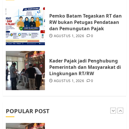
Audiensi dengan Wali Kota
Batam, Soroti Aktivitas yang
Resahkan Warga
Pemko Batam Tegaskan RT dan
RW bukan Petugas Pendataan
4
JULI 17, 2026
0
dan Pemungutan Pajak
AGUSTUS 1, 2026
0
Tim Advokasi Desak BP Batam
Berhenti Merampas Tanah
Warga Rempang
Kader Pajak jadi Penghubung
JULI 15, 2026
0
Pemerintah dan Masyarakat di
5
Lingkungan RT/RW
AGUSTUS 1, 2026
0
Pemko Batam Tegaskan RT dan
RW bukan Petugas Pendataan
dan Pemungutan Pajak
AGUSTUS 1, 2026
0
POPULAR POST
1