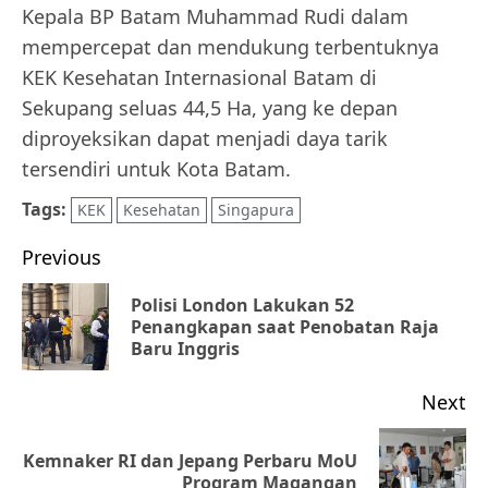
Kepala BP Batam Muhammad Rudi dalam
mempercepat dan mendukung terbentuknya
KEK Kesehatan Internasional Batam di
Sekupang seluas 44,5 Ha, yang ke depan
diproyeksikan dapat menjadi daya tarik
tersendiri untuk Kota Batam.
Tags:
KEK
Kesehatan
Singapura
Post
Previous
navigation
Polisi London Lakukan 52
Pr
Penangkapan saat Penobatan Raja
Baru Inggris
po
Next
Kemnaker RI dan Jepang Perbaru MoU
Next
Program Magangan