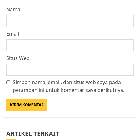
Nama
Email
Situs Web
Simpan nama, email, dan situs web saya pada
Datangi Pemko Batam, Warga
peramban ini untuk komentar saya berikutnya.
Rempang Protes Lahan Mereka
Diambil untuk Sekolah Rakyat
JULI 21, 2026
0
3
ARTIKEL TERKAIT
Warga Rempang Ajukan