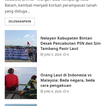
Batam, kembali menjadi korban perampasan tanah
yang diduga...
Datangi Pemko Batam, Warga
Rempang Protes Lahan Mereka
SELENGKAPNYA
Diambil untuk Sekolah Rakyat
JULI 21, 2026
0
3
Nelayan Kabupaten Bintan
Desak Pencabutan PSN dan Izin
Warga Rempang Ajukan
Tambang Pasir Laut
Audiensi dengan Wali Kota
JUNI 5, 2026
0
Batam, Soroti Aktivitas yang
Resahkan Warga
4
JULI 17, 2026
0
Orang Laut di Indonesia vs
Malaysia: Beda negara, beda
cara pengakuan
Tim Advokasi Desak BP Batam
Berhenti Merampas Tanah
JUNI 4, 2026
0
Warga Rempang
JULI 15, 2026
0