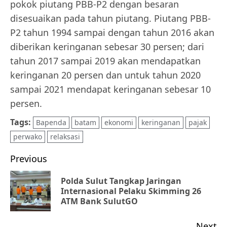
pokok piutang PBB-P2 dengan besaran
disesuaikan pada tahun piutang. Piutang PBB-
P2 tahun 1994 sampai dengan tahun 2016 akan
diberikan keringanan sebesar 30 persen; dari
tahun 2017 sampai 2019 akan mendapatkan
keringanan 20 persen dan untuk tahun 2020
sampai 2021 mendapat keringanan sebesar 10
persen.
Tags:
Bapenda
batam
ekonomi
keringanan
pajak
perwako
relaksasi
Post
Previous
navigation
Polda Sulut Tangkap Jaringan
Pr
Internasional Pelaku Skimming 26
ATM Bank SulutGO
po
Next