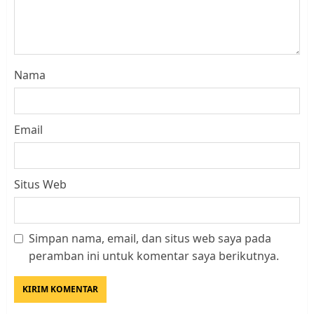
Nama
Email
Situs Web
Simpan nama, email, dan situs web saya pada
Datangi Pemko Batam, Warga
peramban ini untuk komentar saya berikutnya.
Rempang Protes Lahan Mereka
Diambil untuk Sekolah Rakyat
JULI 21, 2026
0