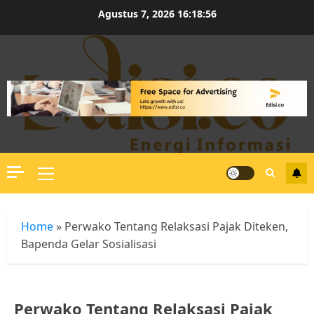
Skip
Agustus 7, 2026
16:18:57
to
content
Primary
Menu
Home
»
Perwako Tentang Relaksasi Pajak Diteken,
Bapenda Gelar Sosialisasi
Perwako Tentang Relaksasi Pajak