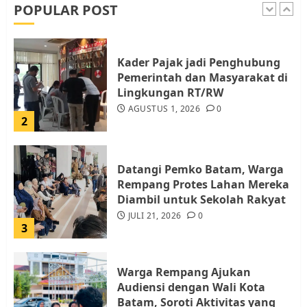
AGUSTUS 1, 2026
0
POPULAR POST
1
Kader Pajak jadi Penghubung
Pemerintah dan Masyarakat di
Lingkungan RT/RW
AGUSTUS 1, 2026
0
2
Datangi Pemko Batam, Warga
Rempang Protes Lahan Mereka
Diambil untuk Sekolah Rakyat
JULI 21, 2026
0
3
Warga Rempang Ajukan
Audiensi dengan Wali Kota
Batam, Soroti Aktivitas yang