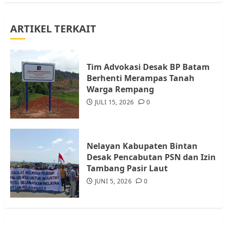
3
ARTIKEL TERKAIT
Warga Rempang Ajukan
Audiensi dengan Wali Kota
Batam, Soroti Aktivitas yang
Resahkan Warga
Tim Advokasi Desak BP Batam
Berhenti Merampas Tanah
4
JULI 17, 2026
0
Warga Rempang
JULI 15, 2026
0
Tim Advokasi Desak BP Batam
Berhenti Merampas Tanah
Warga Rempang
Nelayan Kabupaten Bintan
JULI 15, 2026
0
Desak Pencabutan PSN dan Izin
5
Tambang Pasir Laut
JUNI 5, 2026
0
Pemko Batam Tegaskan RT dan
RW bukan Petugas Pendataan
dan Pemungutan Pajak