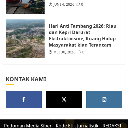
Berhenti Merampas Tanah
JUNI 4, 2026
0
Warga Rempang
JULI 15, 2026
0
5
Hari Anti Tambang 2026: Riau
dan Kepri Darurat
Ekstraktivisme, Ruang Hidup
Masyarakat kian Terancam
MEI 30, 2026
0
KONTAK KAMI
Pedoman Media Siber
Kode Etik Jurnalistik
REDAKSI