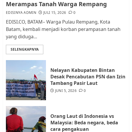
Merampas Tanah Warga Rempang
Lingkungan RT/RW
EDISINYA ADMIN
JULI 15, 2026
0
AGUSTUS 1, 2026
0
2
EDISI.CO, BATAM– Warga Pulau Rempang, Kota
Batam, kembali menjadi korban perampasan tanah
yang diduga...
Datangi Pemko Batam, Warga
Rempang Protes Lahan Mereka
SELENGKAPNYA
Diambil untuk Sekolah Rakyat
JULI 21, 2026
0
3
Nelayan Kabupaten Bintan
Desak Pencabutan PSN dan Izin
Warga Rempang Ajukan
Tambang Pasir Laut
Audiensi dengan Wali Kota
JUNI 5, 2026
0
Batam, Soroti Aktivitas yang
Resahkan Warga
4
JULI 17, 2026
0
Orang Laut di Indonesia vs
Malaysia: Beda negara, beda
cara pengakuan
Tim Advokasi Desak BP Batam