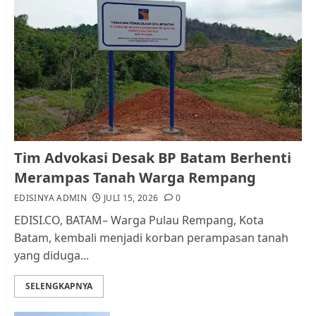
RW bukan Petugas Pendataan
dan Pemungutan Pajak
AGUSTUS 1, 2026
0
1
Kader Pajak jadi Penghubung
Pemerintah dan Masyarakat di
Lingkungan RT/RW
Tim Advokasi Desak BP Batam Berhenti
AGUSTUS 1, 2026
0
2
Merampas Tanah Warga Rempang
EDISINYA ADMIN
JULI 15, 2026
0
Datangi Pemko Batam, Warga
EDISI.CO, BATAM– Warga Pulau Rempang, Kota
Rempang Protes Lahan Mereka
Batam, kembali menjadi korban perampasan tanah
Diambil untuk Sekolah Rakyat
yang diduga...
JULI 21, 2026
0
3
SELENGKAPNYA