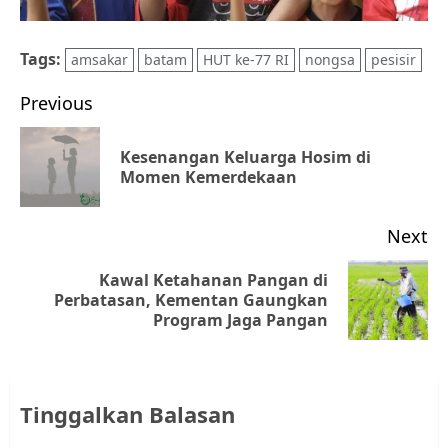
Tags:
amsakar
batam
HUT ke-77 RI
nongsa
pesisir
Post
Previous
navigation
Kesenangan Keluarga Hosim di
Pr
Momen Kemerdekaan
po
Next
Kawal Ketahanan Pangan di
Next
Perbatasan, Kementan Gaungkan
Program Jaga Pangan
post:
Tinggalkan Balasan