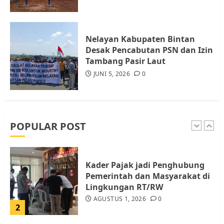
Warga Rempang
JULI 15, 2026
0
5
Nelayan Kabupaten Bintan
Desak Pencabutan PSN dan Izin
Pemko Batam Tegaskan RT dan
Tambang Pasir Laut
RW bukan Petugas Pendataan
JUNI 5, 2026
0
dan Pemungutan Pajak
AGUSTUS 1, 2026
0
1
POPULAR POST
Kader Pajak jadi Penghubung
Pemerintah dan Masyarakat di
Lingkungan RT/RW
AGUSTUS 1, 2026
0
2
Datangi Pemko Batam, Warga