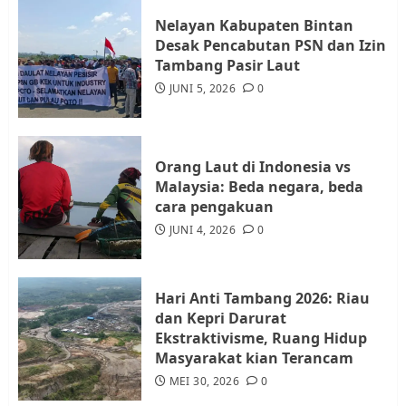
Warga Rempang Ajukan
Nelayan Kabupaten Bintan
Audiensi dengan Wali Kota
Desak Pencabutan PSN dan Izin
Batam, Soroti Aktivitas yang
Tambang Pasir Laut
Resahkan Warga
JUNI 5, 2026
0
4
JULI 17, 2026
0
Tim Advokasi Desak BP Batam
Orang Laut di Indonesia vs
Berhenti Merampas Tanah
Malaysia: Beda negara, beda
Warga Rempang
cara pengakuan
JULI 15, 2026
0
JUNI 4, 2026
0
5
Hari Anti Tambang 2026: Riau
dan Kepri Darurat
Ekstraktivisme, Ruang Hidup
Masyarakat kian Terancam
MEI 30, 2026
0