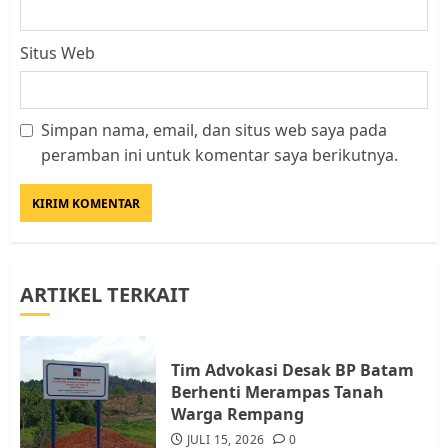
Situs Web
Datangi Pemko Batam, Warga
Rempang Protes Lahan Mereka
Simpan nama, email, dan situs web saya pada
Diambil untuk Sekolah Rakyat
peramban ini untuk komentar saya berikutnya.
JULI 21, 2026
0
3
Warga Rempang Ajukan
Audiensi dengan Wali Kota
Batam, Soroti Aktivitas yang
ARTIKEL TERKAIT
Resahkan Warga
4
JULI 17, 2026
0
Tim Advokasi Desak BP Batam
Berhenti Merampas Tanah
Tim Advokasi Desak BP Batam
Warga Rempang
Berhenti Merampas Tanah
JULI 15, 2026
0