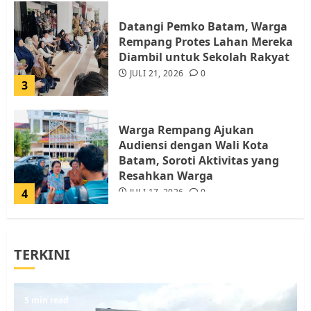
Rempang Protes Lahan Mereka
Diambil untuk Sekolah Rakyat
JULI 21, 2026
0
3
Warga Rempang Ajukan
Audiensi dengan Wali Kota
Batam, Soroti Aktivitas yang
Resahkan Warga
4
JULI 17, 2026
0
Tim Advokasi Desak BP Batam
Berhenti Merampas Tanah
Warga Rempang
JULI 15, 2026
0
TERKINI
5
5 min read
Pemko Batam Tegaskan RT dan