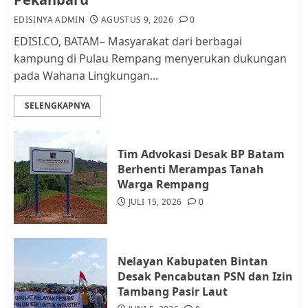
AGUSTUS 1, 2026
0
2
EDISINYA ADMIN
AGUSTUS 9, 2026
0
EDISI.CO, BATAM– Masyarakat dari berbagai
kampung di Pulau Rempang menyerukan dukungan
Kader Pajak jadi Penghubung
pada Wahana Lingkungan...
Pemerintah dan Masyarakat di
Lingkungan RT/RW
SELENGKAPNYA
AGUSTUS 1, 2026
0
3
Tim Advokasi Desak BP Batam
Datangi Pemko Batam, Warga
Berhenti Merampas Tanah
Rempang Protes Lahan Mereka
Warga Rempang
Diambil untuk Sekolah Rakyat
JULI 15, 2026
0
JULI 21, 2026
0
4
Nelayan Kabupaten Bintan
Warga Rempang Ajukan
Desak Pencabutan PSN dan Izin
Audiensi dengan Wali Kota
Tambang Pasir Laut
Batam, Soroti Aktivitas yang