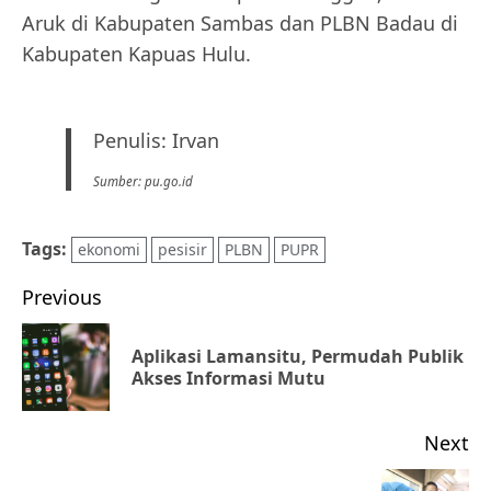
Aruk di Kabupaten Sambas dan PLBN Badau di
Kabupaten Kapuas Hulu.
Penulis: Irvan
Sumber: pu.go.id
Tags:
ekonomi
pesisir
PLBN
PUPR
Post
Previous
navigation
Aplikasi Lamansitu, Permudah Publik
Pr
Akses Informasi Mutu
po
Next