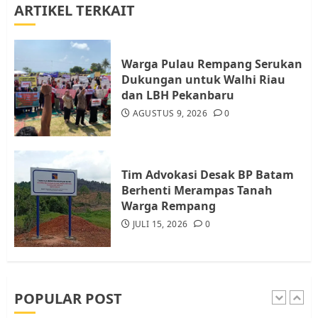
ARTIKEL TERKAIT
Datangi Pemko Batam, Warga
Rempang Protes Lahan Mereka
Diambil untuk Sekolah Rakyat
Warga Pulau Rempang Serukan
JULI 21, 2026
0
Dukungan untuk Walhi Riau
4
dan LBH Pekanbaru
AGUSTUS 9, 2026
0
Warga Rempang Ajukan
Audiensi dengan Wali Kota
Batam, Soroti Aktivitas yang
Resahkan Warga
Tim Advokasi Desak BP Batam
Berhenti Merampas Tanah
5
JULI 17, 2026
0
Warga Rempang
JULI 15, 2026
0
Warga Pulau Rempang Serukan
Dukungan untuk Walhi Riau
dan LBH Pekanbaru
AGUSTUS 9, 2026
0
POPULAR POST
1