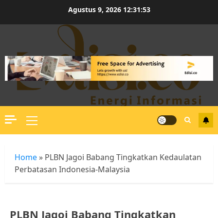
Skip
Agustus 9, 2026
12:31:54
to
content
Primary
Menu
Home
»
PLBN Jagoi Babang Tingkatkan Kedaulatan
Perbatasan Indonesia-Malaysia
PLBN Jagoi Babang Tingkatkan