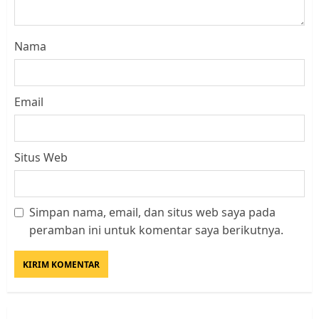
Nama
Email
Situs Web
Simpan nama, email, dan situs web saya pada
Kader Pajak jadi Penghubung
peramban ini untuk komentar saya berikutnya.
Pemerintah dan Masyarakat di
Lingkungan RT/RW
AGUSTUS 1, 2026
0
3