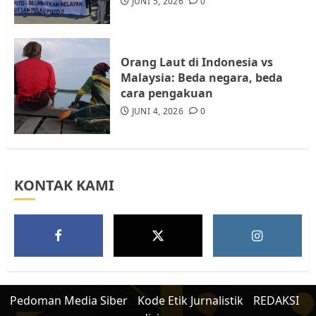
JUNI 5, 2026
0
Resahkan Warga
5
JULI 17, 2026
0
Orang Laut di Indonesia vs
Malaysia: Beda negara, beda
cara pengakuan
JUNI 4, 2026
0
KONTAK KAMI
Pedoman Media Siber
Kode Etik Jurnalistik
REDAKSI