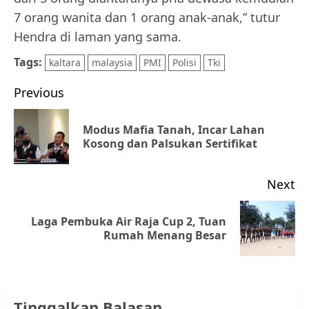
7 orang wanita dan 1 orang anak-anak,” tutur
Hendra di laman yang sama.
Tags:
kaltara
malaysia
PMI
Polisi
Tki
Post
Previous
navigation
Modus Mafia Tanah, Incar Lahan
Pr
Kosong dan Palsukan Sertifikat
po
Next
Laga Pembuka Air Raja Cup 2, Tuan
Next
Rumah Menang Besar
post:
Tinggalkan Balasan