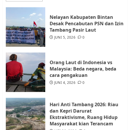
JULI 21, 2026
0
3
Nelayan Kabupaten Bintan
Desak Pencabutan PSN dan Izin
Warga Rempang Ajukan
Tambang Pasir Laut
Audiensi dengan Wali Kota
JUNI 5, 2026
0
Batam, Soroti Aktivitas yang
Resahkan Warga
4
JULI 17, 2026
0
Orang Laut di Indonesia vs
Malaysia: Beda negara, beda
cara pengakuan
Tim Advokasi Desak BP Batam
Berhenti Merampas Tanah
JUNI 4, 2026
0
Warga Rempang
JULI 15, 2026
0
5
Hari Anti Tambang 2026: Riau
dan Kepri Darurat
Ekstraktivisme, Ruang Hidup
Masyarakat kian Terancam