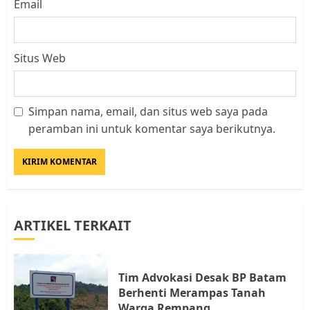
Email
Situs Web
Simpan nama, email, dan situs web saya pada
Datangi Pemko Batam, Warga
peramban ini untuk komentar saya berikutnya.
Rempang Protes Lahan Mereka
Diambil untuk Sekolah Rakyat
JULI 21, 2026
0
3
ARTIKEL TERKAIT
Warga Rempang Ajukan
Audiensi dengan Wali Kota
Batam, Soroti Aktivitas yang
Resahkan Warga
Tim Advokasi Desak BP Batam
Berhenti Merampas Tanah
4
JULI 17, 2026
0
Warga Rempang