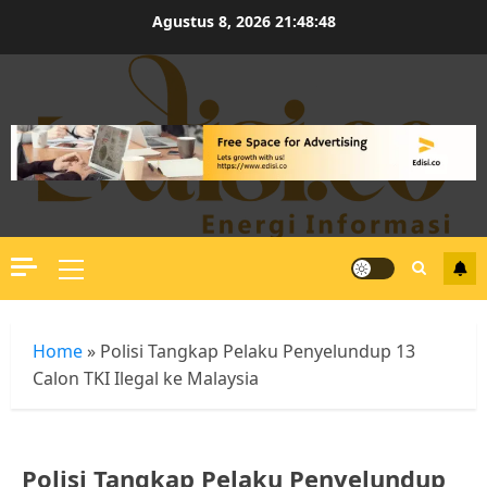
Skip
Agustus 8, 2026
21:48:48
to
content
Primary
Menu
Home
»
Polisi Tangkap Pelaku Penyelundup 13
Calon TKI Ilegal ke Malaysia
Polisi Tangkap Pelaku Penyelundup