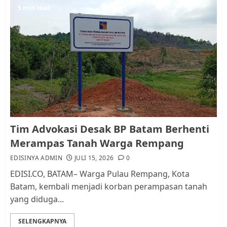
5
5 min read
Pemko Batam Tegaskan RT dan
RW bukan Petugas Pendataan
dan Pemungutan Pajak
AGUSTUS 1, 2026
0
1
Kader Pajak jadi Penghubung
Tim Advokasi Desak BP Batam Berhenti
Pemerintah dan Masyarakat di
Merampas Tanah Warga Rempang
Lingkungan RT/RW
EDISINYA ADMIN
JULI 15, 2026
0
AGUSTUS 1, 2026
0
2
EDISI.CO, BATAM– Warga Pulau Rempang, Kota
Batam, kembali menjadi korban perampasan tanah
yang diduga...
Datangi Pemko Batam, Warga
Rempang Protes Lahan Mereka
SELENGKAPNYA
Diambil untuk Sekolah Rakyat