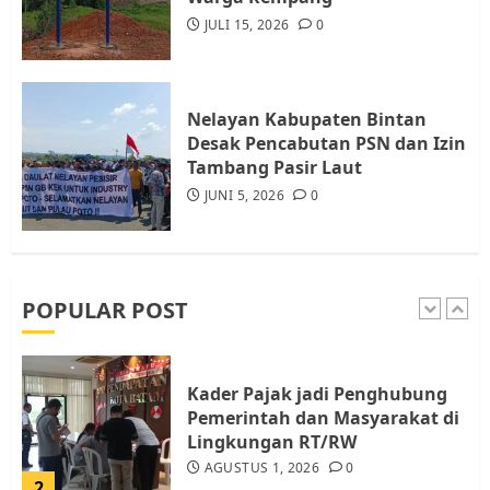
JULI 15, 2026
0
Tim Advokasi Desak BP Batam
Berhenti Merampas Tanah
Warga Rempang
Nelayan Kabupaten Bintan
JULI 15, 2026
0
Desak Pencabutan PSN dan Izin
5
Tambang Pasir Laut
JUNI 5, 2026
0
Pemko Batam Tegaskan RT dan
RW bukan Petugas Pendataan
dan Pemungutan Pajak
AGUSTUS 1, 2026
0
POPULAR POST
1
Kader Pajak jadi Penghubung
Pemerintah dan Masyarakat di
Lingkungan RT/RW
AGUSTUS 1, 2026
0
2