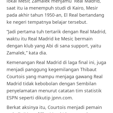
lokal Mesir, Zamalek menjamu Real Madrid,
saat itu ia menempuh studi di Kairo, Mesir
pada akhir tahun 1950-an, El Real bertandang
ke negeri tempatnya belajar tersebut.
“Jadi pertama tuh tertarik dengan Real Madrid,
waktu itu Real Madrid ke Mesir, bermain
dengan klub yang Abi di sana support, yaitu
Zamalek,” kata dia.
Kemenangan Real Madrid di laga final ini, juga
menjadi panggung kegemilangan Thibaut
Courtois yang mampu menjaga gawang Real
Madrid tidak kebobolan dengan Sembilan
penyelamatan menurut catatan tim statistik
ESPN seperti dikutip jpnn.com.
Berkat aksinya itu, Courtois menjadi pemain