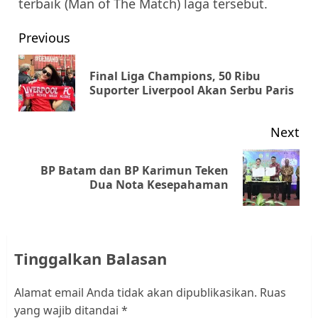
terbaik (Man of The Match) laga tersebut.
Post
Previous
navigation
Final Liga Champions, 50 Ribu
Pr
Suporter Liverpool Akan Serbu Paris
pos
Next
BP Batam dan BP Karimun Teken
Next
Dua Nota Kesepahaman
post:
Tinggalkan Balasan
Alamat email Anda tidak akan dipublikasikan.
Ruas
yang wajib ditandai
*