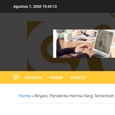
Skip
Agustus 7, 2026
15:43:14
to
content
BERANDA
PESISIR
EDISI.CO
Home
»
Rinjani, Penderita Hernia Yang Tersent