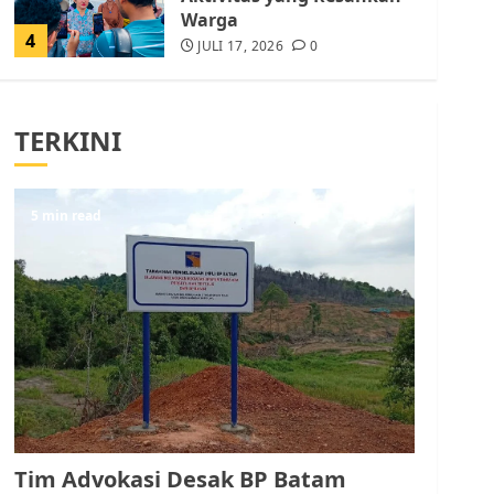
Warga
4
JULI 17, 2026
0
Tim Advokasi Desak BP
Batam Berhenti
TERKINI
Merampas Tanah Warga
Rempang
JULI 15, 2026
0
5
5 min read
Pemko Batam Tegaskan
RT dan RW bukan Petugas
Pendataan dan
Pemungutan Pajak
AGUSTUS 1, 2026
0
1
Kader Pajak jadi
Penghubung Pemerintah
Tim Advokasi Desak BP Batam