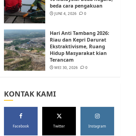
Batam Berhenti
beda cara pengakuan
Merampas Tanah Warga
Rempang
JUNI 4, 2026
0
JULI 15, 2026
0
5
Hari Anti Tambang 2026:
Riau dan Kepri Darurat
Ekstraktivisme, Ruang
Hidup Masyarakat kian
Terancam
MEI 30, 2026
0
KONTAK KAMI
Facebook
Twitter
Instagram