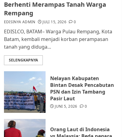
dan Masyarakat di
Berhenti Merampas Tanah Warga
Lingkungan RT/RW
Rempang
AGUSTUS 1, 2026
0
2
EDISINYA ADMIN
JULI 15, 2026
0
EDISI.CO, BATAM– Warga Pulau Rempang, Kota
Datangi Pemko Batam,
Batam, kembali menjadi korban perampasan
Warga Rempang Protes
tanah yang diduga...
Lahan Mereka Diambil
untuk Sekolah Rakyat
SELENGKAPNYA
JULI 21, 2026
0
3
Nelayan Kabupaten
Warga Rempang Ajukan
Bintan Desak Pencabutan
Audiensi dengan Wali
PSN dan Izin Tambang
Kota Batam, Soroti
Pasir Laut
Aktivitas yang Resahkan
Warga
JUNI 5, 2026
0
4
JULI 17, 2026
0
Orang Laut di Indonesia
Tim Advokasi Desak BP
vs Malaysia: Beda negara,