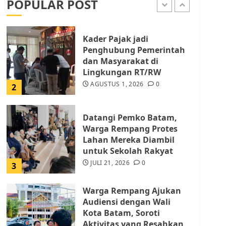
POPULAR POST
AGUSTUS 1, 2026
0
1
Kader Pajak jadi
Penghubung Pemerintah
dan Masyarakat di
Lingkungan RT/RW
AGUSTUS 1, 2026
0
2
Datangi Pemko Batam,
Warga Rempang Protes
Lahan Mereka Diambil
untuk Sekolah Rakyat
JULI 21, 2026
0
3
Warga Rempang Ajukan
Audiensi dengan Wali
Kota Batam, Soroti
Aktivitas yang Resahkan