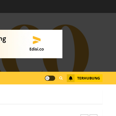
Warga Rempang Ajukan
Audiensi dengan Wali
Kota Batam, Soroti
Aktivitas yang Resahkan
Warga
4
JULI 17, 2026
0
Tim Advokasi Desak BP
Batam Berhenti
Merampas Tanah Warga
Rempang
TERHUBUNG
JULI 15, 2026
0
5
Pemko Batam Tegaskan
RT dan RW bukan Petugas
Pendataan dan
Pemungutan Pajak