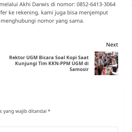
melalui Akhi Darwis di nomor: 0852-6413-3064
fer ke rekening, kami juga bisa menjemput
an menghubungi nomor yang sama.
Next
Rektor UGM Bicara Soal Kopi Saat
Previous
Next
Kunjungi Tim KKN-PPM UGM di
Samosir
post:
post:
s yang wajib ditandai
*