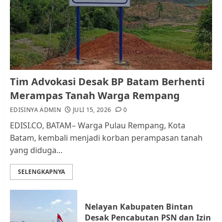
RW bukan Petugas Pendataan
dan Pemungutan Pajak
AGUSTUS 1, 2026
0
1
Kader Pajak jadi Penghubung
Tim Advokasi Desak BP Batam Berhenti
Pemerintah dan Masyarakat di
Merampas Tanah Warga Rempang
Lingkungan RT/RW
EDISINYA ADMIN
JULI 15, 2026
0
AGUSTUS 1, 2026
0
2
EDISI.CO, BATAM– Warga Pulau Rempang, Kota
Batam, kembali menjadi korban perampasan tanah
yang diduga...
Datangi Pemko Batam, Warga
Rempang Protes Lahan Mereka
SELENGKAPNYA
Diambil untuk Sekolah Rakyat
JULI 21, 2026
0
3
Nelayan Kabupaten Bintan
Desak Pencabutan PSN dan Izin