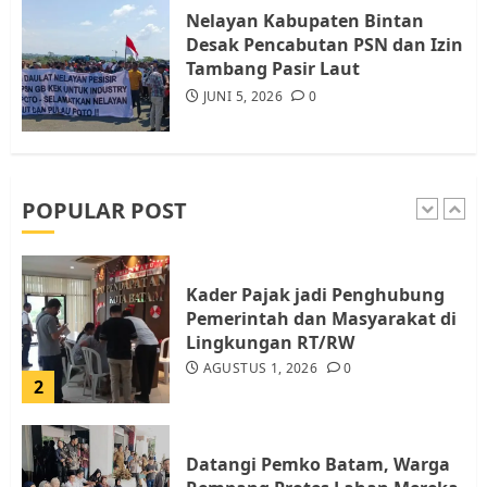
Warga Rempang
Nelayan Kabupaten Bintan
JULI 15, 2026
0
Desak Pencabutan PSN dan Izin
5
Tambang Pasir Laut
JUNI 5, 2026
0
Pemko Batam Tegaskan RT dan
RW bukan Petugas Pendataan
dan Pemungutan Pajak
AGUSTUS 1, 2026
0
POPULAR POST
1
Kader Pajak jadi Penghubung
Pemerintah dan Masyarakat di
Lingkungan RT/RW
AGUSTUS 1, 2026
0
2
Datangi Pemko Batam, Warga