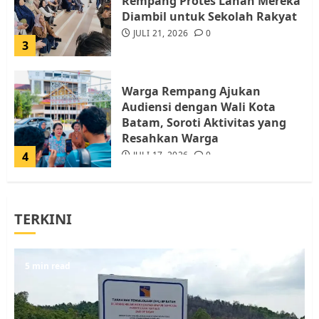
Rempang Protes Lahan Mereka
Diambil untuk Sekolah Rakyat
JULI 21, 2026
0
3
Warga Rempang Ajukan
Audiensi dengan Wali Kota
Batam, Soroti Aktivitas yang
Resahkan Warga
4
JULI 17, 2026
0
Tim Advokasi Desak BP Batam
TERKINI
Berhenti Merampas Tanah
Warga Rempang
JULI 15, 2026
0
5
5 min read
Pemko Batam Tegaskan RT dan