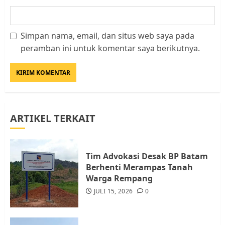
Simpan nama, email, dan situs web saya pada
Datangi Pemko Batam, Warga
peramban ini untuk komentar saya berikutnya.
Rempang Protes Lahan Mereka
Diambil untuk Sekolah Rakyat
JULI 21, 2026
0
3
ARTIKEL TERKAIT
Warga Rempang Ajukan
Audiensi dengan Wali Kota
Batam, Soroti Aktivitas yang
Resahkan Warga
Tim Advokasi Desak BP Batam
Berhenti Merampas Tanah
4
JULI 17, 2026
0
Warga Rempang
JULI 15, 2026
0
Tim Advokasi Desak BP Batam
Berhenti Merampas Tanah