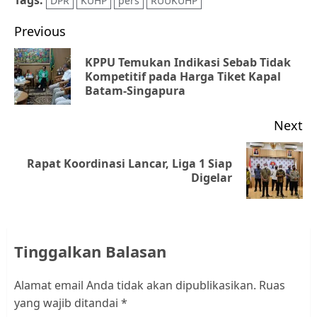
Tags:
DPR
KUHP
pers
RUUKUHP
Post
Previous
navigation
KPPU Temukan Indikasi Sebab Tidak
Pr
Kompetitif pada Harga Tiket Kapal
Batam-Singapura
po
Next
Rapat Koordinasi Lancar, Liga 1 Siap
Next
Digelar
post:
Tinggalkan Balasan
Alamat email Anda tidak akan dipublikasikan.
Ruas
yang wajib ditandai
*