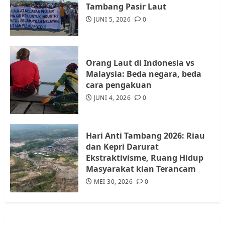
Warga Rempang Ajukan
Tambang Pasir Laut
Audiensi dengan Wali Kota
JUNI 5, 2026
0
Batam, Soroti Aktivitas yang
Resahkan Warga
4
JULI 17, 2026
0
Orang Laut di Indonesia vs
Malaysia: Beda negara, beda
cara pengakuan
Tim Advokasi Desak BP Batam
Berhenti Merampas Tanah
JUNI 4, 2026
0
Warga Rempang
JULI 15, 2026
0
5
Hari Anti Tambang 2026: Riau
dan Kepri Darurat
Ekstraktivisme, Ruang Hidup
Masyarakat kian Terancam
MEI 30, 2026
0