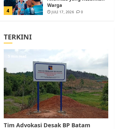
Warga
4
JULI 17, 2026
0
Tim Advokasi Desak BP
Batam Berhenti
TERKINI
Merampas Tanah Warga
Rempang
JULI 15, 2026
0
5
5 min read
Pemko Batam Tegaskan
RT dan RW bukan Petugas
Pendataan dan
Pemungutan Pajak
AGUSTUS 1, 2026
0
1
Kader Pajak jadi
Penghubung Pemerintah
Tim Advokasi Desak BP Batam