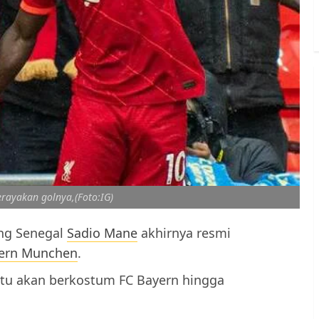
rayakan golnya,(Foto:IG)
ang Senegal
Sadio Mane
akhirnya resmi
ern Munchen
.
 itu akan berkostum FC Bayern hingga