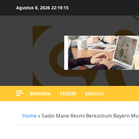
Skip
Agustus 8, 2026
22:19:16
to
content
BERANDA
PESISIR
EDISI.CO
Home
»
Sadio Mane Resmi Berkostum Bayern Munc