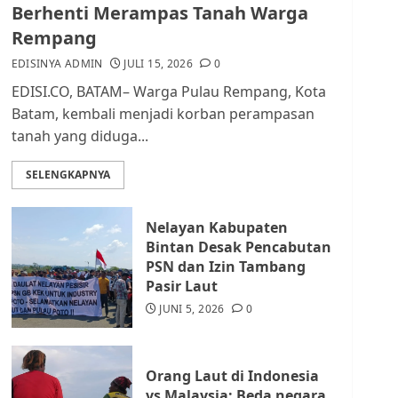
dan Masyarakat di
Berhenti Merampas Tanah Warga
Lingkungan RT/RW
Rempang
AGUSTUS 1, 2026
0
2
EDISINYA ADMIN
JULI 15, 2026
0
EDISI.CO, BATAM– Warga Pulau Rempang, Kota
Datangi Pemko Batam,
Batam, kembali menjadi korban perampasan
Warga Rempang Protes
tanah yang diduga...
Lahan Mereka Diambil
untuk Sekolah Rakyat
SELENGKAPNYA
JULI 21, 2026
0
3
Nelayan Kabupaten
Warga Rempang Ajukan
Bintan Desak Pencabutan
Audiensi dengan Wali
PSN dan Izin Tambang
Kota Batam, Soroti
Pasir Laut
Aktivitas yang Resahkan
Warga
JUNI 5, 2026
0
4
JULI 17, 2026
0
Orang Laut di Indonesia
Tim Advokasi Desak BP
vs Malaysia: Beda negara,