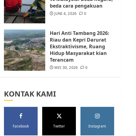
Batam Berhenti
beda cara pengakuan
Merampas Tanah Warga
Rempang
JUNI 4, 2026
0
JULI 15, 2026
0
5
Hari Anti Tambang 2026:
Riau dan Kepri Darurat
Ekstraktivisme, Ruang
Hidup Masyarakat kian
Terancam
MEI 30, 2026
0
KONTAK KAMI
Facebook
Twitter
Instagram