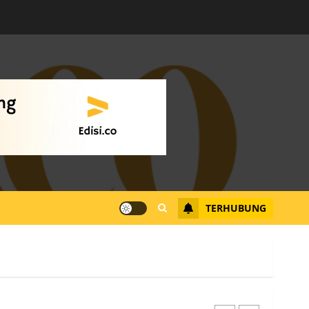
Warga Rempang Ajukan
Audiensi dengan Wali
Kota Batam, Soroti
Aktivitas yang Resahkan
Warga
4
JULI 17, 2026
0
Tim Advokasi Desak BP
Batam Berhenti
Merampas Tanah Warga
Rempang
TERHUBUNG
JULI 15, 2026
0
5
Pemko Batam Tegaskan
RT dan RW bukan Petugas
Pendataan dan
Pemungutan Pajak