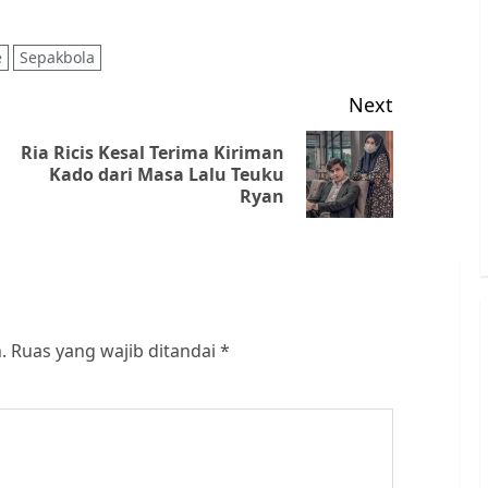
e
Sepakbola
Next
Ria Ricis Kesal Terima Kiriman
Previous
Next
Kado dari Masa Lalu Teuku
Ryan
post:
post:
.
Ruas yang wajib ditandai
*