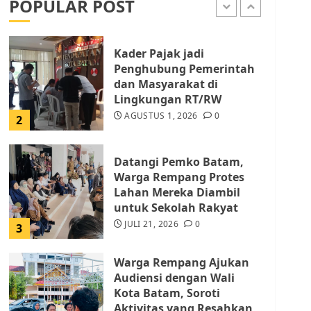
POPULAR POST
AGUSTUS 1, 2026
0
1
Kader Pajak jadi
Penghubung Pemerintah
dan Masyarakat di
Lingkungan RT/RW
AGUSTUS 1, 2026
0
2
Datangi Pemko Batam,
Warga Rempang Protes
Lahan Mereka Diambil
untuk Sekolah Rakyat
JULI 21, 2026
0
3
Warga Rempang Ajukan
Audiensi dengan Wali
Kota Batam, Soroti
Aktivitas yang Resahkan