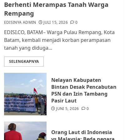
dan Masyarakat di
Berhenti Merampas Tanah Warga
Lingkungan RT/RW
Rempang
AGUSTUS 1, 2026
0
2
EDISINYA ADMIN
JULI 15, 2026
0
EDISI.CO, BATAM– Warga Pulau Rempang, Kota
Datangi Pemko Batam,
Batam, kembali menjadi korban perampasan
Warga Rempang Protes
tanah yang diduga...
Lahan Mereka Diambil
untuk Sekolah Rakyat
SELENGKAPNYA
JULI 21, 2026
0
3
Nelayan Kabupaten
Warga Rempang Ajukan
Bintan Desak Pencabutan
Audiensi dengan Wali
PSN dan Izin Tambang
Kota Batam, Soroti
Pasir Laut
Aktivitas yang Resahkan
Warga
JUNI 5, 2026
0
4
JULI 17, 2026
0
Orang Laut di Indonesia
Tim Advokasi Desak BP
vs Malaysia: Beda negara,