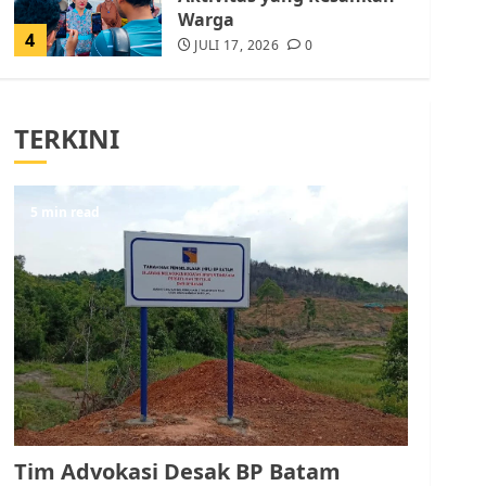
Warga
4
JULI 17, 2026
0
Tim Advokasi Desak BP
Batam Berhenti
TERKINI
Merampas Tanah Warga
Rempang
JULI 15, 2026
0
5
5 min read
Pemko Batam Tegaskan
RT dan RW bukan Petugas
Pendataan dan
Pemungutan Pajak
AGUSTUS 1, 2026
0
1
Kader Pajak jadi
Penghubung Pemerintah
Tim Advokasi Desak BP Batam