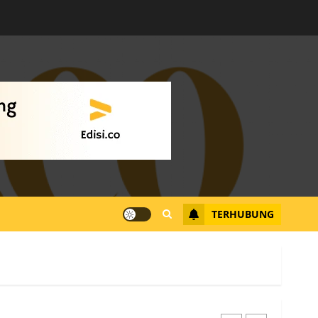
Warga Rempang Ajukan
Audiensi dengan Wali
Kota Batam, Soroti
Aktivitas yang Resahkan
Warga
4
JULI 17, 2026
0
Tim Advokasi Desak BP
Batam Berhenti
Merampas Tanah Warga
Rempang
TERHUBUNG
JULI 15, 2026
0
5
Pemko Batam Tegaskan
RT dan RW bukan Petugas
Pendataan dan
Pemungutan Pajak