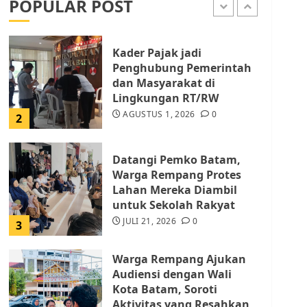
POPULAR POST
AGUSTUS 1, 2026
0
1
Kader Pajak jadi
Penghubung Pemerintah
dan Masyarakat di
Lingkungan RT/RW
AGUSTUS 1, 2026
0
2
Datangi Pemko Batam,
Warga Rempang Protes
Lahan Mereka Diambil
untuk Sekolah Rakyat
JULI 21, 2026
0
3
Warga Rempang Ajukan
Audiensi dengan Wali
Kota Batam, Soroti
Aktivitas yang Resahkan