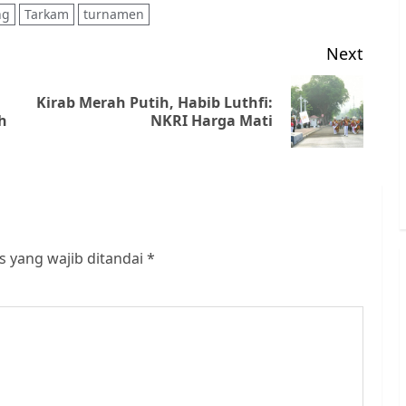
ng
Tarkam
turnamen
Next
Kirab Merah Putih, Habib Luthfi:
Previous
Next
h
NKRI Harga Mati
post:
post:
s yang wajib ditandai
*