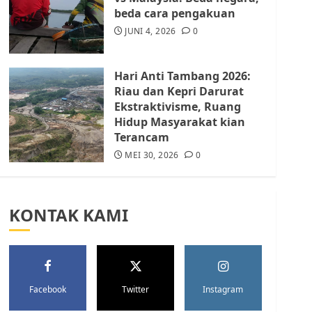
Batam Berhenti
beda cara pengakuan
Merampas Tanah Warga
Rempang
JUNI 4, 2026
0
JULI 15, 2026
0
5
Hari Anti Tambang 2026:
Riau dan Kepri Darurat
Ekstraktivisme, Ruang
Hidup Masyarakat kian
Terancam
MEI 30, 2026
0
KONTAK KAMI
Facebook
Twitter
Instagram