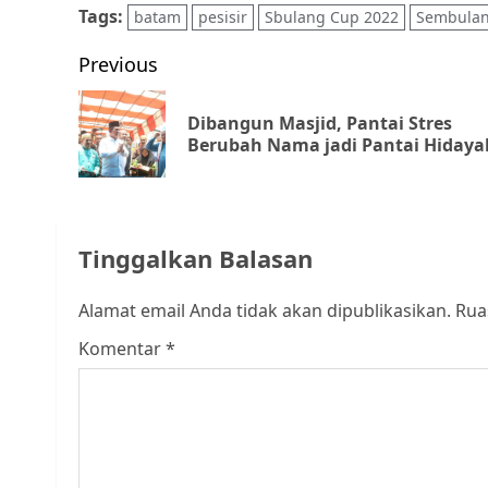
Tags:
batam
pesisir
Sbulang Cup 2022
Sembula
Post
Previous
navigation
Dibangun Masjid, Pantai Stres
Berubah Nama jadi Pantai Hidaya
Tinggalkan Balasan
Alamat email Anda tidak akan dipublikasikan.
Rua
Komentar
*