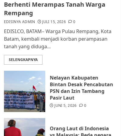
dan Masyarakat di
Berhenti Merampas Tanah Warga
Lingkungan RT/RW
Rempang
AGUSTUS 1, 2026
0
2
EDISINYA ADMIN
JULI 15, 2026
0
EDISI.CO, BATAM– Warga Pulau Rempang, Kota
Datangi Pemko Batam,
Batam, kembali menjadi korban perampasan
Warga Rempang Protes
tanah yang diduga...
Lahan Mereka Diambil
untuk Sekolah Rakyat
SELENGKAPNYA
JULI 21, 2026
0
3
Nelayan Kabupaten
Warga Rempang Ajukan
Bintan Desak Pencabutan
Audiensi dengan Wali
PSN dan Izin Tambang
Kota Batam, Soroti
Pasir Laut
Aktivitas yang Resahkan
Warga
JUNI 5, 2026
0
4
JULI 17, 2026
0
Orang Laut di Indonesia
Tim Advokasi Desak BP
vs Malaysia: Beda negara,