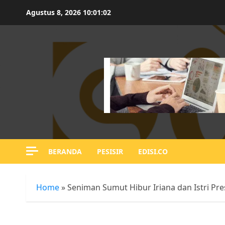
Skip
Agustus 8, 2026
10:01:03
to
content
BERANDA
PESISIR
EDISI.CO
Home
»
Seniman Sumut Hibur Iriana dan Istri Pre