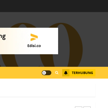
Warga Rempang Ajukan
Audiensi dengan Wali
Kota Batam, Soroti
Aktivitas yang Resahkan
Warga
4
JULI 17, 2026
0
Tim Advokasi Desak BP
Batam Berhenti
Merampas Tanah Warga
Rempang
TERHUBUNG
JULI 15, 2026
0
5
Pemko Batam Tegaskan
RT dan RW bukan Petugas
Pendataan dan
Pemungutan Pajak