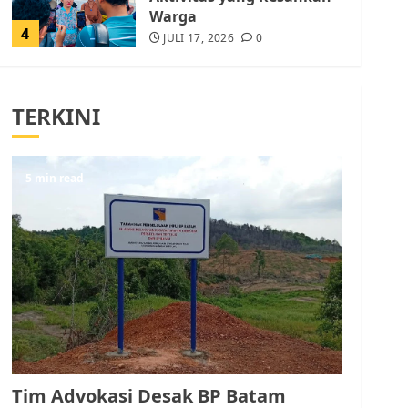
Warga
4
JULI 17, 2026
0
Tim Advokasi Desak BP
Batam Berhenti
TERKINI
Merampas Tanah Warga
Rempang
JULI 15, 2026
0
5
5 min read
Pemko Batam Tegaskan
RT dan RW bukan Petugas
Pendataan dan
Pemungutan Pajak
AGUSTUS 1, 2026
0
1
Kader Pajak jadi
Penghubung Pemerintah
Tim Advokasi Desak BP Batam