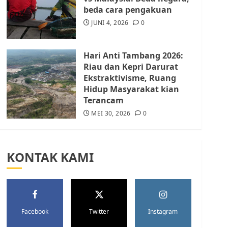
Batam Berhenti
beda cara pengakuan
Merampas Tanah Warga
Rempang
JUNI 4, 2026
0
JULI 15, 2026
0
5
Hari Anti Tambang 2026:
Riau dan Kepri Darurat
Ekstraktivisme, Ruang
Hidup Masyarakat kian
Terancam
MEI 30, 2026
0
KONTAK KAMI
Facebook
Twitter
Instagram