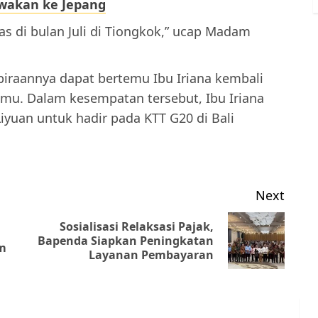
awakan ke Jepang
s di bulan Juli di Tiongkok,” ucap Madam
aannya dapat bertemu Ibu Iriana kembali
mu. Dalam kesempatan tersebut, Ibu Iriana
uan untuk hadir pada KTT G20 di Bali
Next
Sosialisasi Relaksasi Pajak,
Previous
Next
Bapenda Siapkan Peningkatan
am
Layanan Pembayaran
post:
post: