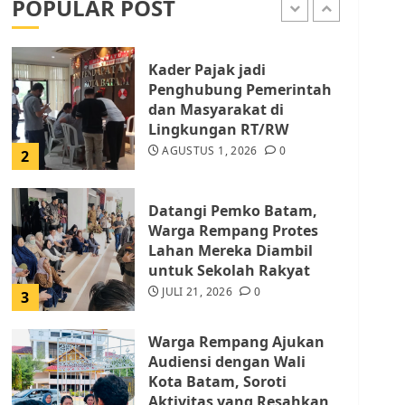
POPULAR POST
AGUSTUS 1, 2026
0
1
Kader Pajak jadi
Penghubung Pemerintah
dan Masyarakat di
Lingkungan RT/RW
AGUSTUS 1, 2026
0
2
Datangi Pemko Batam,
Warga Rempang Protes
Lahan Mereka Diambil
untuk Sekolah Rakyat
JULI 21, 2026
0
3
Warga Rempang Ajukan
Audiensi dengan Wali
Kota Batam, Soroti
Aktivitas yang Resahkan