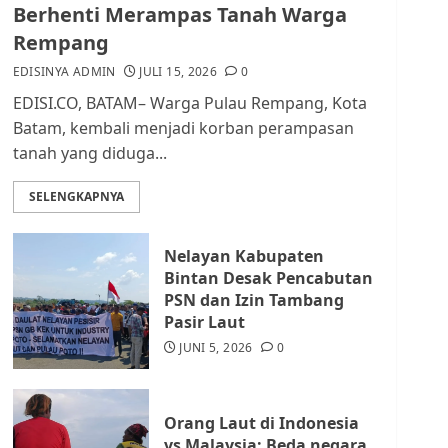
dan Masyarakat di
Berhenti Merampas Tanah Warga
Lingkungan RT/RW
Rempang
AGUSTUS 1, 2026
0
2
EDISINYA ADMIN
JULI 15, 2026
0
EDISI.CO, BATAM– Warga Pulau Rempang, Kota
Datangi Pemko Batam,
Batam, kembali menjadi korban perampasan
Warga Rempang Protes
tanah yang diduga...
Lahan Mereka Diambil
untuk Sekolah Rakyat
SELENGKAPNYA
JULI 21, 2026
0
3
Nelayan Kabupaten
Warga Rempang Ajukan
Bintan Desak Pencabutan
Audiensi dengan Wali
PSN dan Izin Tambang
Kota Batam, Soroti
Pasir Laut
Aktivitas yang Resahkan
Warga
JUNI 5, 2026
0
4
JULI 17, 2026
0
Orang Laut di Indonesia
Tim Advokasi Desak BP
vs Malaysia: Beda negara,