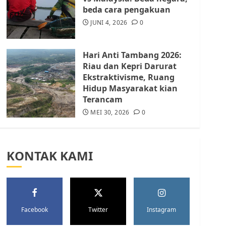
Batam Berhenti
beda cara pengakuan
Merampas Tanah Warga
Rempang
JUNI 4, 2026
0
JULI 15, 2026
0
5
Hari Anti Tambang 2026:
Riau dan Kepri Darurat
Ekstraktivisme, Ruang
Hidup Masyarakat kian
Terancam
MEI 30, 2026
0
KONTAK KAMI
Facebook
Twitter
Instagram