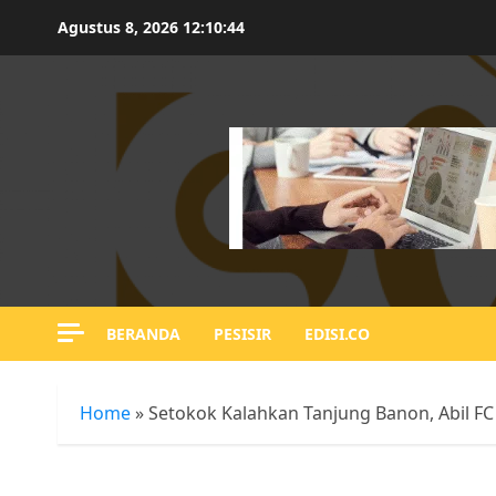
Skip
Agustus 8, 2026
12:10:44
to
content
BERANDA
PESISIR
EDISI.CO
Home
»
Setokok Kalahkan Tanjung Banon, Abil 