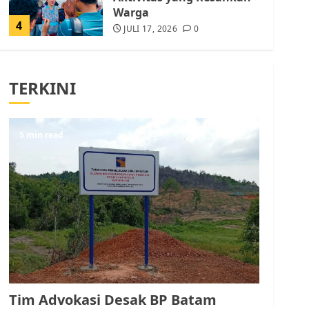
Warga
4
JULI 17, 2026
0
Tim Advokasi Desak BP
Batam Berhenti
TERKINI
Merampas Tanah Warga
Rempang
JULI 15, 2026
0
5
5 min read
Pemko Batam Tegaskan
RT dan RW bukan Petugas
Pendataan dan
Pemungutan Pajak
AGUSTUS 1, 2026
0
1
Kader Pajak jadi
Penghubung Pemerintah
Tim Advokasi Desak BP Batam