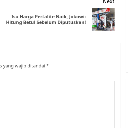
Next
Isu Harga Pertalite Naik, Jokowi:
Previous
Next
Hitung Betul Sebelum Diputuskan!
post:
post:
s yang wajib ditandai
*