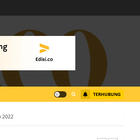
Warga Rempang Ajukan
Audiensi dengan Wali
Kota Batam, Soroti
Aktivitas yang Resahkan
Warga
4
JULI 17, 2026
0
Tim Advokasi Desak BP
Batam Berhenti
Merampas Tanah Warga
Rempang
TERHUBUNG
JULI 15, 2026
0
5
Pemko Batam Tegaskan
p 2022
RT dan RW bukan Petugas
Pendataan dan
Pemungutan Pajak