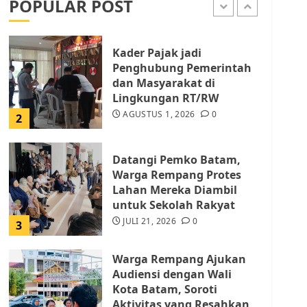
POPULAR POST
AGUSTUS 1, 2026
0
1
Kader Pajak jadi
Penghubung Pemerintah
dan Masyarakat di
Lingkungan RT/RW
AGUSTUS 1, 2026
0
2
Datangi Pemko Batam,
Warga Rempang Protes
Lahan Mereka Diambil
untuk Sekolah Rakyat
JULI 21, 2026
0
3
Warga Rempang Ajukan
Audiensi dengan Wali
Kota Batam, Soroti
Aktivitas yang Resahkan