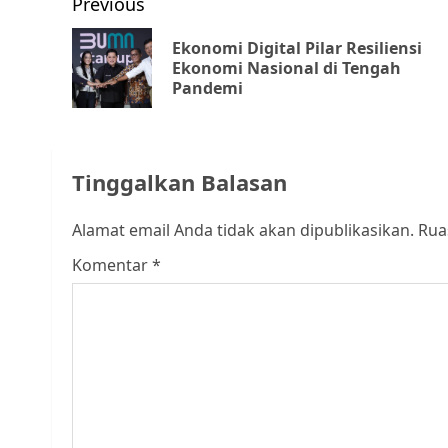
Post
Previous
navigation
Ekonomi Digital Pilar Resiliensi
Ekonomi Nasional di Tengah
Pandemi
Tinggalkan Balasan
Alamat email Anda tidak akan dipublikasikan.
Rua
Komentar
*