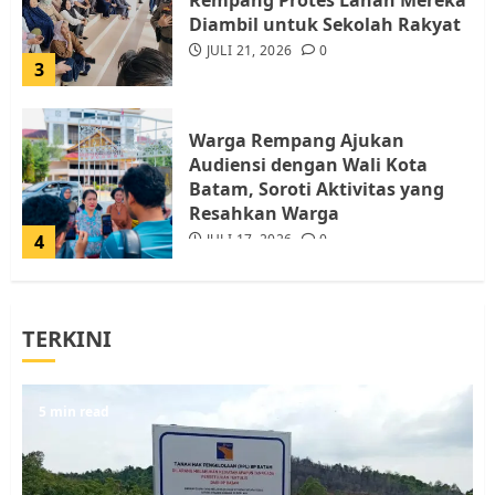
Diambil untuk Sekolah Rakyat
JULI 21, 2026
0
3
Warga Rempang Ajukan
Audiensi dengan Wali Kota
Batam, Soroti Aktivitas yang
Resahkan Warga
4
JULI 17, 2026
0
Tim Advokasi Desak BP Batam
TERKINI
Berhenti Merampas Tanah
Warga Rempang
JULI 15, 2026
0
5
5 min read
Pemko Batam Tegaskan RT dan