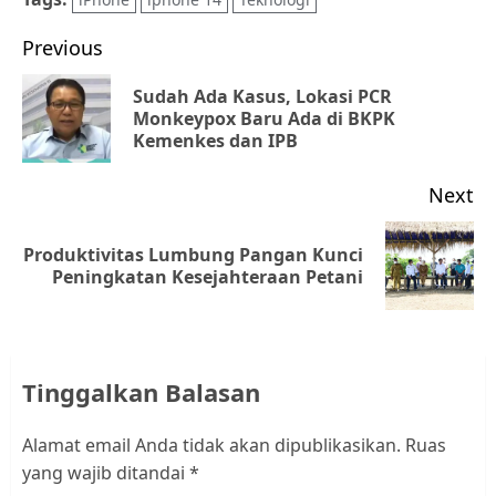
Post
Previous
navigation
Sudah Ada Kasus, Lokasi PCR
Pr
Monkeypox Baru Ada di BKPK
Kemenkes dan IPB
po
Next
Produktivitas Lumbung Pangan Kunci
Next
Peningkatan Kesejahteraan Petani
post:
Tinggalkan Balasan
Alamat email Anda tidak akan dipublikasikan.
Ruas
yang wajib ditandai
*