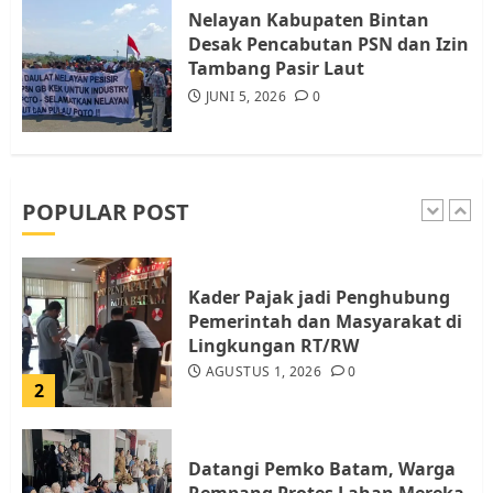
Warga Rempang
Nelayan Kabupaten Bintan
JULI 15, 2026
0
Desak Pencabutan PSN dan Izin
5
Tambang Pasir Laut
JUNI 5, 2026
0
Pemko Batam Tegaskan RT dan
RW bukan Petugas Pendataan
dan Pemungutan Pajak
AGUSTUS 1, 2026
0
POPULAR POST
1
Kader Pajak jadi Penghubung
Pemerintah dan Masyarakat di
Lingkungan RT/RW
AGUSTUS 1, 2026
0
2
Datangi Pemko Batam, Warga
Rempang Protes Lahan Mereka