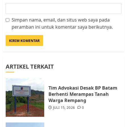
Simpan nama, email, dan situs web saya pada
Datangi Pemko Batam, Warga
peramban ini untuk komentar saya berikutnya.
Rempang Protes Lahan Mereka
Diambil untuk Sekolah Rakyat
JULI 21, 2026
0
3
ARTIKEL TERKAIT
Warga Rempang Ajukan
Audiensi dengan Wali Kota
Batam, Soroti Aktivitas yang
Resahkan Warga
Tim Advokasi Desak BP Batam
Berhenti Merampas Tanah
4
JULI 17, 2026
0
Warga Rempang
JULI 15, 2026
0
Tim Advokasi Desak BP Batam
Berhenti Merampas Tanah