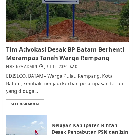
RW bukan Petugas Pendataan
dan Pemungutan Pajak
AGUSTUS 1, 2026
0
1
Kader Pajak jadi Penghubung
Tim Advokasi Desak BP Batam Berhenti
Pemerintah dan Masyarakat di
Merampas Tanah Warga Rempang
Lingkungan RT/RW
EDISINYA ADMIN
JULI 15, 2026
0
AGUSTUS 1, 2026
0
2
EDISI.CO, BATAM– Warga Pulau Rempang, Kota
Batam, kembali menjadi korban perampasan tanah
yang diduga...
Datangi Pemko Batam, Warga
Rempang Protes Lahan Mereka
SELENGKAPNYA
Diambil untuk Sekolah Rakyat
JULI 21, 2026
0
3
Nelayan Kabupaten Bintan
Desak Pencabutan PSN dan Izin