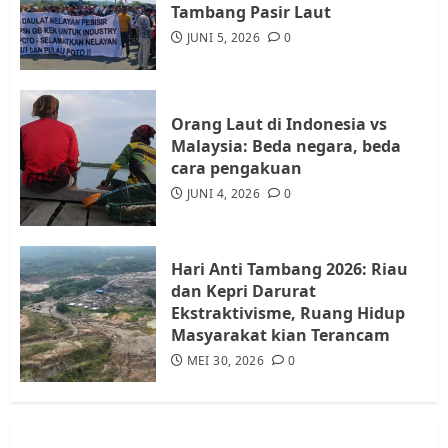
Warga Rempang Ajukan
Tambang Pasir Laut
Audiensi dengan Wali Kota
JUNI 5, 2026
0
Batam, Soroti Aktivitas yang
Resahkan Warga
4
JULI 17, 2026
0
Orang Laut di Indonesia vs
Malaysia: Beda negara, beda
cara pengakuan
Tim Advokasi Desak BP Batam
Berhenti Merampas Tanah
JUNI 4, 2026
0
Warga Rempang
JULI 15, 2026
0
5
Hari Anti Tambang 2026: Riau
dan Kepri Darurat
Ekstraktivisme, Ruang Hidup
Masyarakat kian Terancam
MEI 30, 2026
0