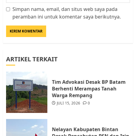
Simpan nama, email, dan situs web saya pada
Datangi Pemko Batam, Warga
peramban ini untuk komentar saya berikutnya.
Rempang Protes Lahan Mereka
Diambil untuk Sekolah Rakyat
JULI 21, 2026
0
3
ARTIKEL TERKAIT
Warga Rempang Ajukan
Audiensi dengan Wali Kota
Batam, Soroti Aktivitas yang
Resahkan Warga
Tim Advokasi Desak BP Batam
Berhenti Merampas Tanah
4
JULI 17, 2026
0
Warga Rempang
JULI 15, 2026
0
Tim Advokasi Desak BP Batam
Berhenti Merampas Tanah
Warga Rempang
Nelayan Kabupaten Bintan
JULI 15, 2026
0
Desak Pencabutan PSN dan Izin