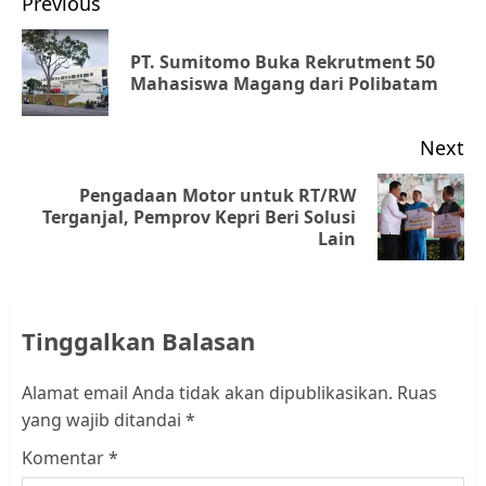
Post
Previous
navigation
PT. Sumitomo Buka Rekrutment 50
Pr
Mahasiswa Magang dari Polibatam
po
Next
Pengadaan Motor untuk RT/RW
Next
Terganjal, Pemprov Kepri Beri Solusi
Lain
post:
Tinggalkan Balasan
Alamat email Anda tidak akan dipublikasikan.
Ruas
yang wajib ditandai
*
Komentar
*