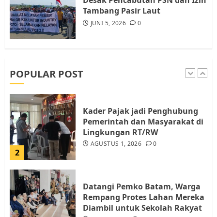
5
Tambang Pasir Laut
JUNI 5, 2026
0
Pemko Batam Tegaskan RT dan
RW bukan Petugas Pendataan
dan Pemungutan Pajak
AGUSTUS 1, 2026
0
POPULAR POST
1
Kader Pajak jadi Penghubung
Pemerintah dan Masyarakat di
Lingkungan RT/RW
AGUSTUS 1, 2026
0
2
Datangi Pemko Batam, Warga
Rempang Protes Lahan Mereka
Diambil untuk Sekolah Rakyat