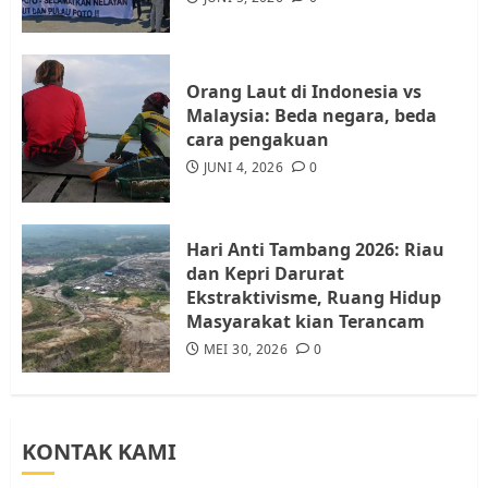
Batam, Soroti Aktivitas yang
Resahkan Warga
4
JULI 17, 2026
0
Orang Laut di Indonesia vs
Malaysia: Beda negara, beda
cara pengakuan
Tim Advokasi Desak BP Batam
Berhenti Merampas Tanah
JUNI 4, 2026
0
Warga Rempang
JULI 15, 2026
0
5
Hari Anti Tambang 2026: Riau
dan Kepri Darurat
Ekstraktivisme, Ruang Hidup
Masyarakat kian Terancam
MEI 30, 2026
0
KONTAK KAMI