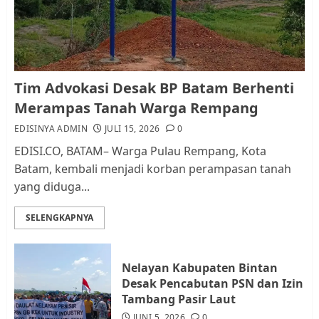
dan Pemungutan Pajak
AGUSTUS 1, 2026
0
1
Kader Pajak jadi Penghubung
Tim Advokasi Desak BP Batam Berhenti
Pemerintah dan Masyarakat di
Merampas Tanah Warga Rempang
Lingkungan RT/RW
EDISINYA ADMIN
JULI 15, 2026
0
AGUSTUS 1, 2026
0
2
EDISI.CO, BATAM– Warga Pulau Rempang, Kota
Batam, kembali menjadi korban perampasan tanah
yang diduga...
Datangi Pemko Batam, Warga
Rempang Protes Lahan Mereka
SELENGKAPNYA
Diambil untuk Sekolah Rakyat
JULI 21, 2026
0
3
Nelayan Kabupaten Bintan
Desak Pencabutan PSN dan Izin
Warga Rempang Ajukan
Tambang Pasir Laut
Audiensi dengan Wali Kota
JUNI 5, 2026
0