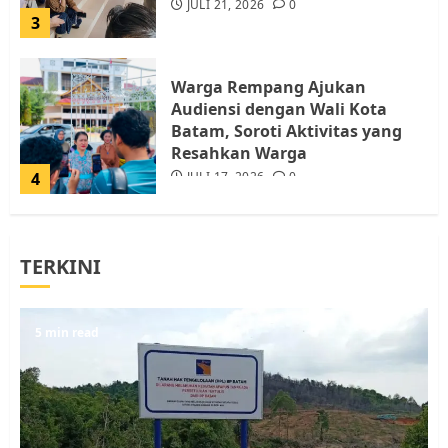
JULI 21, 2026
0
3
Warga Rempang Ajukan
Audiensi dengan Wali Kota
Batam, Soroti Aktivitas yang
Resahkan Warga
4
JULI 17, 2026
0
Tim Advokasi Desak BP Batam
TERKINI
Berhenti Merampas Tanah
Warga Rempang
JULI 15, 2026
0
5
5 min read
Pemko Batam Tegaskan RT dan
RW bukan Petugas Pendataan