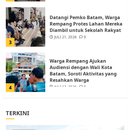
Datangi Pemko Batam, Warga
Rempang Protes Lahan Mereka
Diambil untuk Sekolah Rakyat
JULI 21, 2026
0
3
Warga Rempang Ajukan
Audiensi dengan Wali Kota
Batam, Soroti Aktivitas yang
Resahkan Warga
4
JULI 17, 2026
0
Tim Advokasi Desak BP Batam
TERKINI
Berhenti Merampas Tanah
Warga Rempang
JULI 15, 2026
0