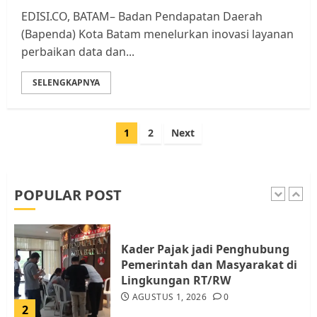
EDISI.CO, BATAM– Badan Pendapatan Daerah
Tim Advokasi Desak BP Batam
(Bapenda) Kota Batam menelurkan inovasi layanan
Berhenti Merampas Tanah
perbaikan data dan...
Warga Rempang
JULI 15, 2026
0
SELENGKAPNYA
5
Paginasi
1
2
Next
Pemko Batam Tegaskan RT dan
pos
RW bukan Petugas Pendataan
dan Pemungutan Pajak
AGUSTUS 1, 2026
0
POPULAR POST
1
Kader Pajak jadi Penghubung
Pemerintah dan Masyarakat di
Lingkungan RT/RW
AGUSTUS 1, 2026
0
2