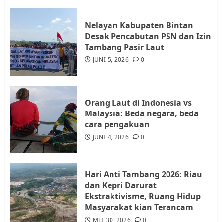
JULI 21, 2026
0
3
Nelayan Kabupaten Bintan
Desak Pencabutan PSN dan Izin
Warga Rempang Ajukan
Tambang Pasir Laut
Audiensi dengan Wali Kota
JUNI 5, 2026
0
Batam, Soroti Aktivitas yang
Resahkan Warga
4
JULI 17, 2026
0
Orang Laut di Indonesia vs
Malaysia: Beda negara, beda
cara pengakuan
Tim Advokasi Desak BP Batam
Berhenti Merampas Tanah
JUNI 4, 2026
0
Warga Rempang
JULI 15, 2026
0
5
Hari Anti Tambang 2026: Riau
dan Kepri Darurat
Ekstraktivisme, Ruang Hidup
Masyarakat kian Terancam
MEI 30, 2026
0