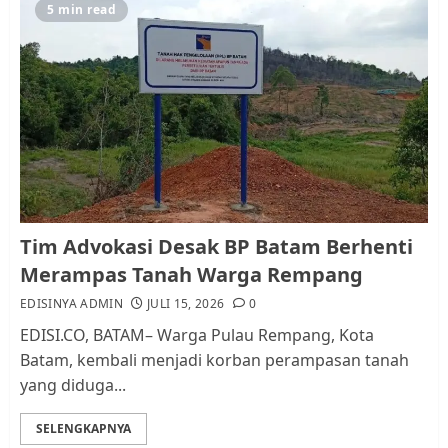
5
5 min read
Pemko Batam Tegaskan RT dan
RW bukan Petugas Pendataan
dan Pemungutan Pajak
AGUSTUS 1, 2026
0
1
Kader Pajak jadi Penghubung
Tim Advokasi Desak BP Batam Berhenti
Pemerintah dan Masyarakat di
Merampas Tanah Warga Rempang
Lingkungan RT/RW
EDISINYA ADMIN
JULI 15, 2026
0
AGUSTUS 1, 2026
0
2
EDISI.CO, BATAM– Warga Pulau Rempang, Kota
Batam, kembali menjadi korban perampasan tanah
yang diduga...
Datangi Pemko Batam, Warga
Rempang Protes Lahan Mereka
SELENGKAPNYA
Diambil untuk Sekolah Rakyat