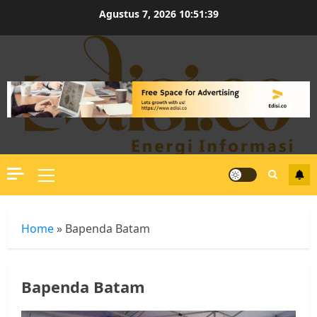
Skip
Agustus 7, 2026
10:51:40
to
content
Primary
Menu
Home
»
Bapenda Batam
Bapenda Batam