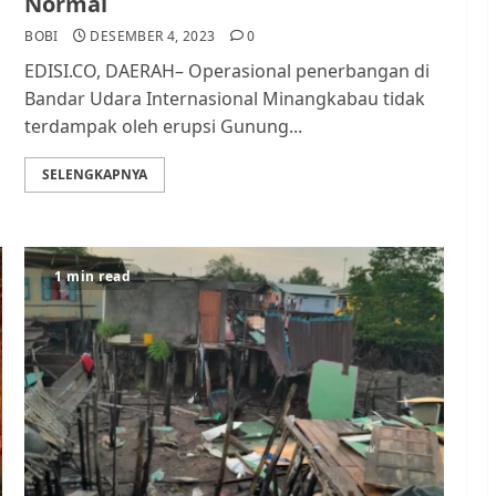
Normal
BOBI
DESEMBER 4, 2023
0
EDISI.CO, DAERAH– Operasional penerbangan di
Bandar Udara Internasional Minangkabau tidak
terdampak oleh erupsi Gunung...
SELENGKAPNYA
1 min read