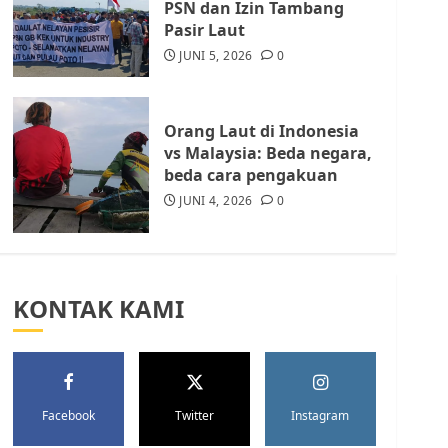
PSN dan Izin Tambang
Kota Batam, Soroti
Pasir Laut
Aktivitas yang Resahkan
Warga
JUNI 5, 2026
0
5
JULI 17, 2026
0
Orang Laut di Indonesia
vs Malaysia: Beda negara,
beda cara pengakuan
JUNI 4, 2026
0
KONTAK KAMI
Facebook
Twitter
Instagram