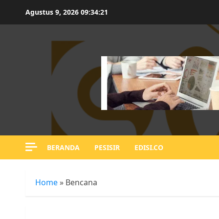
Skip
Agustus 9, 2026
09:34:22
to
content
BERANDA
PESISIR
EDISI.CO
Home
»
Bencana