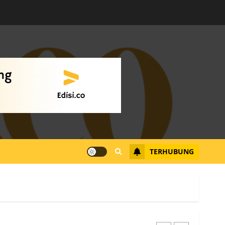
Datangi Pemko Batam,
Warga Rempang Protes
Lahan Mereka Diambil
untuk Sekolah Rakyat
JULI 21, 2026
0
4
Warga Rempang Ajukan
Audiensi dengan Wali
Kota Batam, Soroti
Aktivitas yang Resahkan
Warga
TERHUBUNG
5
JULI 17, 2026
0
Warga Pulau Rempang
Serukan Dukungan untuk
Walhi Riau dan LBH
Pekanbaru