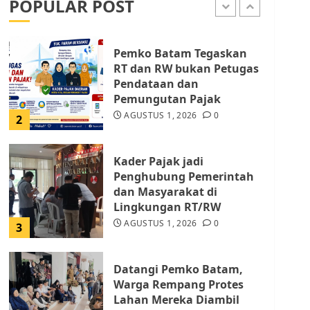
POPULAR POST
AGUSTUS 9, 2026
0
1
Pemko Batam Tegaskan
RT dan RW bukan Petugas
Pendataan dan
Pemungutan Pajak
AGUSTUS 1, 2026
0
2
Kader Pajak jadi
Penghubung Pemerintah
dan Masyarakat di
Lingkungan RT/RW
AGUSTUS 1, 2026
0
3
Datangi Pemko Batam,
Warga Rempang Protes
Lahan Mereka Diambil