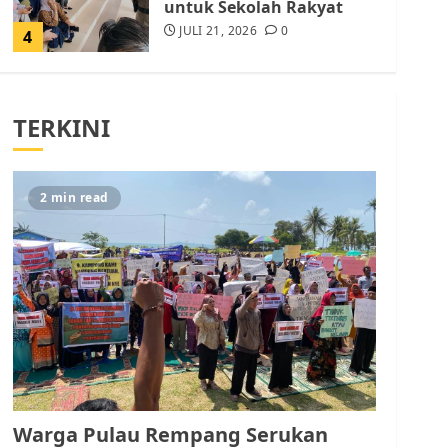
untuk Sekolah Rakyat
JULI 21, 2026
0
4
Warga Rempang Ajukan
Audiensi dengan Wali
TERKINI
Kota Batam, Soroti
Aktivitas yang Resahkan
Warga
5
JULI 17, 2026
0
2 min read
Warga Pulau Rempang
Serukan Dukungan untuk
Walhi Riau dan LBH
Pekanbaru
AGUSTUS 9, 2026
0
1
Pemko Batam Tegaskan
RT dan RW bukan Petugas
Warga Pulau Rempang Serukan