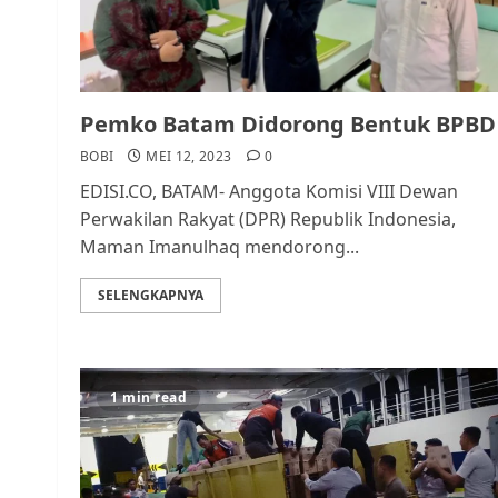
Pemko Batam Didorong Bentuk BPBD
BOBI
MEI 12, 2023
0
EDISI.CO, BATAM- Anggota Komisi VIII Dewan
Perwakilan Rakyat (DPR) Republik Indonesia,
Maman Imanulhaq mendorong...
SELENGKAPNYA
1 min read