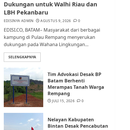
Pendataan dan
Dukungan untuk Walhi Riau dan
Pemungutan Pajak
LBH Pekanbaru
AGUSTUS 1, 2026
0
2
EDISINYA ADMIN
AGUSTUS 9, 2026
0
EDISI.CO, BATAM– Masyarakat dari berbagai
Kader Pajak jadi
kampung di Pulau Rempang menyerukan
Penghubung Pemerintah
dukungan pada Wahana Lingkungan...
dan Masyarakat di
Lingkungan RT/RW
SELENGKAPNYA
AGUSTUS 1, 2026
0
3
Tim Advokasi Desak BP
Datangi Pemko Batam,
Batam Berhenti
Warga Rempang Protes
Merampas Tanah Warga
Lahan Mereka Diambil
Rempang
untuk Sekolah Rakyat
JULI 15, 2026
0
JULI 21, 2026
0
4
Nelayan Kabupaten
Warga Rempang Ajukan
Bintan Desak Pencabutan
Audiensi dengan Wali