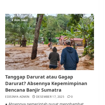
4 min read
Tanggap Darurat atau Gagap
Darurat? Absennya Kepemimpinan
Bencana Banjir Sumatra
EDISINYA ADMIN
DESEMBER 17, 2025
0
● Absennya pemerintah pusat menghambat