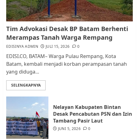
1
Kader Pajak jadi Penghubung
Tim Advokasi Desak BP Batam Berhenti
Pemerintah dan Masyarakat di
Merampas Tanah Warga Rempang
Lingkungan RT/RW
EDISINYA ADMIN
JULI 15, 2026
0
AGUSTUS 1, 2026
0
2
EDISI.CO, BATAM– Warga Pulau Rempang, Kota
Batam, kembali menjadi korban perampasan tanah
yang diduga...
Datangi Pemko Batam, Warga
Rempang Protes Lahan Mereka
SELENGKAPNYA
Diambil untuk Sekolah Rakyat
JULI 21, 2026
0
3
Nelayan Kabupaten Bintan
Desak Pencabutan PSN dan Izin
Warga Rempang Ajukan
Tambang Pasir Laut
Audiensi dengan Wali Kota
JUNI 5, 2026
0
Batam, Soroti Aktivitas yang