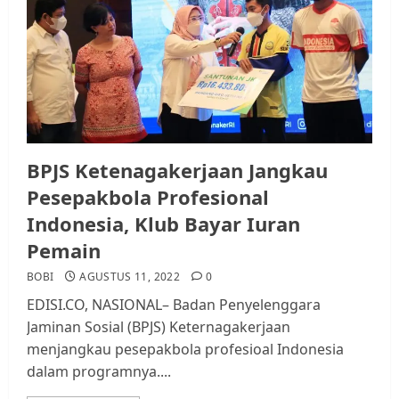
Datangi Pemko Batam, Warga
Rempang Protes Lahan Mereka
Diambil untuk Sekolah Rakyat
JULI 21, 2026
0
3
Warga Rempang Ajukan
BPJS Ketenagakerjaan Jangkau
Audiensi dengan Wali Kota
Batam, Soroti Aktivitas yang
Pesepakbola Profesional
Resahkan Warga
Indonesia, Klub Bayar Iuran
4
JULI 17, 2026
0
Pemain
BOBI
AGUSTUS 11, 2022
0
Tim Advokasi Desak BP Batam
EDISI.CO, NASIONAL– Badan Penyelenggara
Berhenti Merampas Tanah
Jaminan Sosial (BPJS) Keternagakerjaan
Warga Rempang
menjangkau pesepakbola profesioal Indonesia
JULI 15, 2026
0
dalam programnya....
5