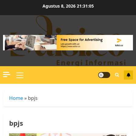
Skip
Agustus 8, 2026
21:31:06
to
content
Primary
Menu
Home
»
bpjs
bpjs