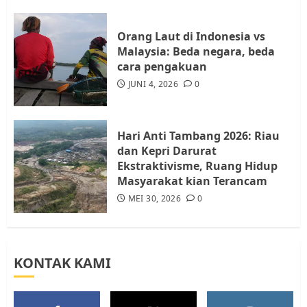
Resahkan Warga
4
JULI 17, 2026
0
Orang Laut di Indonesia vs
Malaysia: Beda negara, beda
cara pengakuan
Tim Advokasi Desak BP Batam
Berhenti Merampas Tanah
JUNI 4, 2026
0
Warga Rempang
JULI 15, 2026
0
5
Hari Anti Tambang 2026: Riau
dan Kepri Darurat
Ekstraktivisme, Ruang Hidup
Masyarakat kian Terancam
MEI 30, 2026
0
KONTAK KAMI