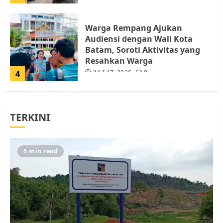
Warga Rempang Ajukan
Audiensi dengan Wali Kota
Batam, Soroti Aktivitas yang
Resahkan Warga
4
JULI 17, 2026
0
Tim Advokasi Desak BP Batam
TERKINI
Berhenti Merampas Tanah
Warga Rempang
JULI 15, 2026
0
5
5 min read
Pemko Batam Tegaskan RT dan
RW bukan Petugas Pendataan
dan Pemungutan Pajak
AGUSTUS 1, 2026
0