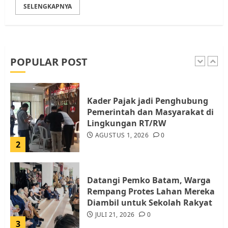
SELENGKAPNYA
Pemko Batam Tegaskan RT dan
RW bukan Petugas Pendataan
dan Pemungutan Pajak
AGUSTUS 1, 2026
0
POPULAR POST
1
Kader Pajak jadi Penghubung
Pemerintah dan Masyarakat di
Lingkungan RT/RW
AGUSTUS 1, 2026
0
2
Datangi Pemko Batam, Warga
Rempang Protes Lahan Mereka
Diambil untuk Sekolah Rakyat
JULI 21, 2026
0
3