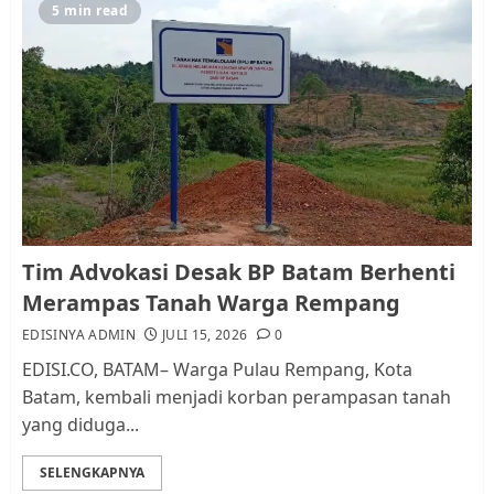
5
5 min read
Pemko Batam Tegaskan RT dan
RW bukan Petugas Pendataan
dan Pemungutan Pajak
AGUSTUS 1, 2026
0
1
Kader Pajak jadi Penghubung
Tim Advokasi Desak BP Batam Berhenti
Pemerintah dan Masyarakat di
Merampas Tanah Warga Rempang
Lingkungan RT/RW
EDISINYA ADMIN
JULI 15, 2026
0
AGUSTUS 1, 2026
0
2
EDISI.CO, BATAM– Warga Pulau Rempang, Kota
Batam, kembali menjadi korban perampasan tanah
yang diduga...
Datangi Pemko Batam, Warga
Rempang Protes Lahan Mereka
SELENGKAPNYA
Diambil untuk Sekolah Rakyat