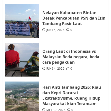
JULI 21, 2026
0
3
Nelayan Kabupaten Bintan
Desak Pencabutan PSN dan Izin
Warga Rempang Ajukan
Tambang Pasir Laut
Audiensi dengan Wali Kota
JUNI 5, 2026
0
Batam, Soroti Aktivitas yang
Resahkan Warga
4
JULI 17, 2026
0
Orang Laut di Indonesia vs
Malaysia: Beda negara, beda
cara pengakuan
Tim Advokasi Desak BP Batam
Berhenti Merampas Tanah
JUNI 4, 2026
0
Warga Rempang
JULI 15, 2026
0
5
Hari Anti Tambang 2026: Riau
dan Kepri Darurat
Ekstraktivisme, Ruang Hidup
Masyarakat kian Terancam
MEI 30, 2026
0