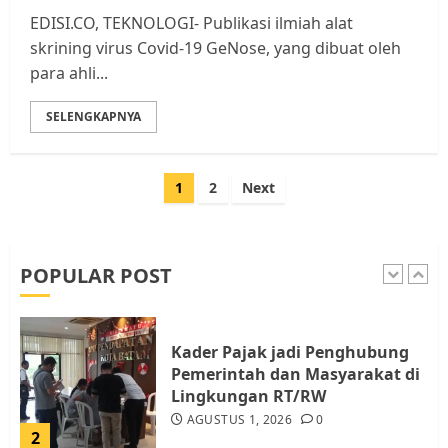
EDISI.CO, TEKNOLOGI- Publikasi ilmiah alat
Tim Advokasi Desak BP Batam
skrining virus Covid-19 GeNose, yang dibuat oleh
Berhenti Merampas Tanah
para ahli...
Warga Rempang
JULI 15, 2026
0
SELENGKAPNYA
5
Paginasi
1
2
Next
Pemko Batam Tegaskan RT dan
pos
RW bukan Petugas Pendataan
dan Pemungutan Pajak
AGUSTUS 1, 2026
0
POPULAR POST
1
Kader Pajak jadi Penghubung
Pemerintah dan Masyarakat di
Lingkungan RT/RW
AGUSTUS 1, 2026
0
2