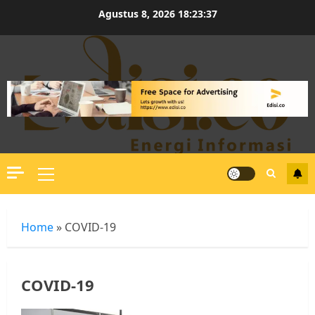
Skip
Agustus 8, 2026
18:23:38
to
content
Primary
Menu
Home
»
COVID-19
COVID-19