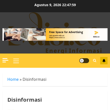
Skip
Agustus 9, 2026
22:48:00
to
content
Primary
Menu
Home
»
Disinformasi
Disinformasi