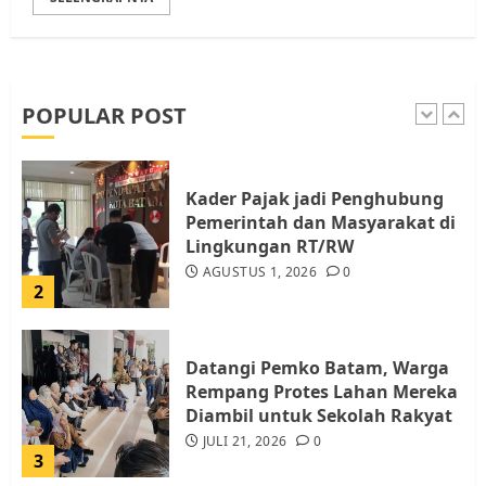
Pemko Batam Tegaskan RT dan
RW bukan Petugas Pendataan
dan Pemungutan Pajak
AGUSTUS 1, 2026
0
POPULAR POST
1
Kader Pajak jadi Penghubung
Pemerintah dan Masyarakat di
Lingkungan RT/RW
AGUSTUS 1, 2026
0
2
Datangi Pemko Batam, Warga
Rempang Protes Lahan Mereka
Diambil untuk Sekolah Rakyat
JULI 21, 2026
0
3