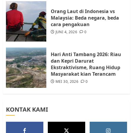
4
JULI 17, 2026
0
Orang Laut di Indonesia vs
Malaysia: Beda negara, beda
cara pengakuan
Tim Advokasi Desak BP Batam
Berhenti Merampas Tanah
JUNI 4, 2026
0
Warga Rempang
JULI 15, 2026
0
5
Hari Anti Tambang 2026: Riau
dan Kepri Darurat
Ekstraktivisme, Ruang Hidup
Masyarakat kian Terancam
MEI 30, 2026
0
KONTAK KAMI