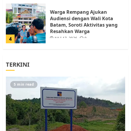
Warga Rempang Ajukan
Audiensi dengan Wali Kota
Batam, Soroti Aktivitas yang
Resahkan Warga
4
JULI 17, 2026
0
Tim Advokasi Desak BP Batam
TERKINI
Berhenti Merampas Tanah
Warga Rempang
JULI 15, 2026
0
5
5 min read
Pemko Batam Tegaskan RT dan
RW bukan Petugas Pendataan
dan Pemungutan Pajak
AGUSTUS 1, 2026
0
1