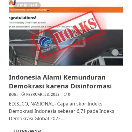
Datangi Pemko Batam, Warga
2 min read
Rempang Protes Lahan Mereka
Diambil untuk Sekolah Rakyat
JULI 21, 2026
0
3
Warga Rempang Ajukan
Audiensi dengan Wali Kota
Batam, Soroti Aktivitas yang
Resahkan Warga
4
JULI 17, 2026
0
Indonesia Alami Kemunduran
Demokrasi karena Disinformasi
Tim Advokasi Desak BP Batam
BOBI
FEBRUARI 23, 2023
0
Berhenti Merampas Tanah
EDISI.CO, NASIONAL– Capaian skor Indeks
Warga Rempang
Demokrasi Indonesia sebesar 6,71 pada Indeks
JULI 15, 2026
0
Demokrasi Global 2022....
5
SELENGKAPNYA