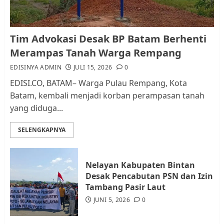
Kader Pajak jadi Penghubung
Tim Advokasi Desak BP Batam Berhenti
Pemerintah dan Masyarakat di
Merampas Tanah Warga Rempang
Lingkungan RT/RW
EDISINYA ADMIN
JULI 15, 2026
0
AGUSTUS 1, 2026
0
2
EDISI.CO, BATAM– Warga Pulau Rempang, Kota
Batam, kembali menjadi korban perampasan tanah
yang diduga...
Datangi Pemko Batam, Warga
Rempang Protes Lahan Mereka
SELENGKAPNYA
Diambil untuk Sekolah Rakyat
JULI 21, 2026
0
3
Nelayan Kabupaten Bintan
Desak Pencabutan PSN dan Izin
Warga Rempang Ajukan
Tambang Pasir Laut
Audiensi dengan Wali Kota
JUNI 5, 2026
0
Batam, Soroti Aktivitas yang
Resahkan Warga