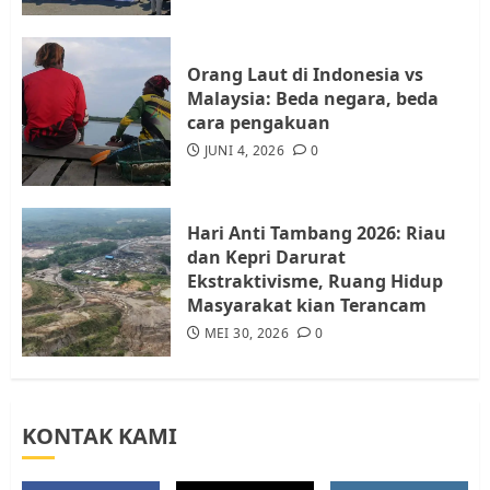
Resahkan Warga
4
JULI 17, 2026
0
Orang Laut di Indonesia vs
Malaysia: Beda negara, beda
cara pengakuan
Tim Advokasi Desak BP Batam
Berhenti Merampas Tanah
JUNI 4, 2026
0
Warga Rempang
JULI 15, 2026
0
5
Hari Anti Tambang 2026: Riau
dan Kepri Darurat
Ekstraktivisme, Ruang Hidup
Masyarakat kian Terancam
MEI 30, 2026
0
KONTAK KAMI