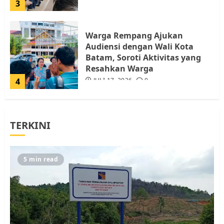
3
Warga Rempang Ajukan
Audiensi dengan Wali Kota
Batam, Soroti Aktivitas yang
Resahkan Warga
4
JULI 17, 2026
0
Tim Advokasi Desak BP Batam
TERKINI
Berhenti Merampas Tanah
Warga Rempang
JULI 15, 2026
0
5
5 min read
Pemko Batam Tegaskan RT dan
RW bukan Petugas Pendataan
dan Pemungutan Pajak