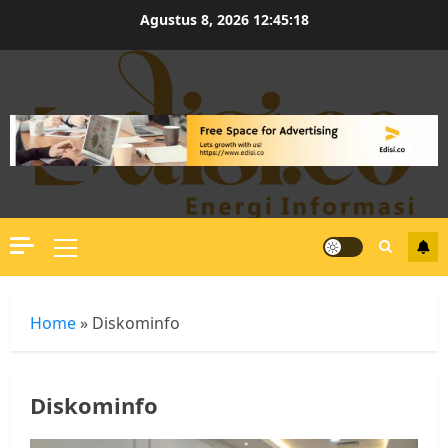
Skip
Agustus 8, 2026
12:45:18
to
content
Primary
Menu
Home
»
Diskominfo
Diskominfo