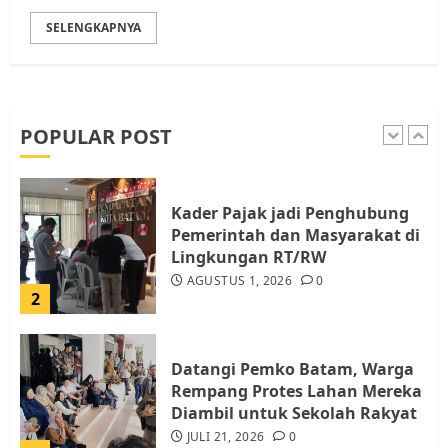
SELENGKAPNYA
Pemko Batam Tegaskan RT dan
RW bukan Petugas Pendataan
dan Pemungutan Pajak
AGUSTUS 1, 2026
0
POPULAR POST
1
Kader Pajak jadi Penghubung
Pemerintah dan Masyarakat di
Lingkungan RT/RW
AGUSTUS 1, 2026
0
2
Datangi Pemko Batam, Warga
Rempang Protes Lahan Mereka
Diambil untuk Sekolah Rakyat
JULI 21, 2026
0